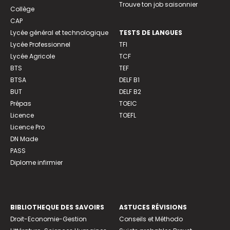
Trouve ton job saisonnier
Collège
CAP
Lycée général et technologique
TESTS DE LANGUES
Lycée Professionnel
TFI
Lycée Agricole
TCF
BTS
TEF
BTSA
DELF B1
BUT
DELF B2
Prépas
TOEIC
Licence
TOEFL
Licence Pro
DN Made
PASS
Diplome infirmier
BIBLIOTHEQUE DES SAVOIRS
ASTUCES RÉVISIONS
Droit-Economie-Gestion
Conseils et Méthodo