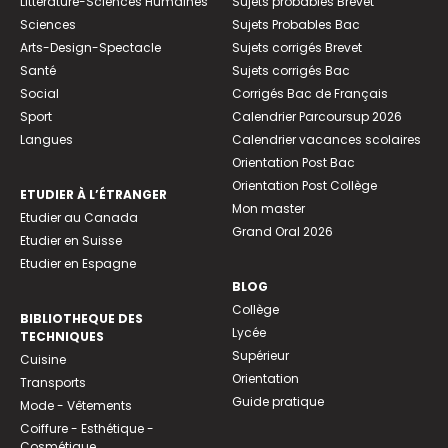
Littérature-Sciences Humaines
Sujets probables Brevet
Sciences
Sujets Probables Bac
Arts-Design-Spectacle
Sujets corrigés Brevet
Santé
Sujets corrigés Bac
Social
Corrigés Bac de Français
Sport
Calendrier Parcoursup 2026
Langues
Calendrier vacances scolaires
Orientation Post Bac
Orientation Post Collège
ETUDIER À L’ÉTRANGER
Mon master
Etudier au Canada
Grand Oral 2026
Etudier en Suisse
Etudier en Espagne
BLOG
Collège
BIBLIOTHEQUE DES
Lycée
TECHNIQUES
Supérieur
Cuisine
Orientation
Transports
Guide pratique
Mode - Vêtements
Coiffure - Esthétique -
Cosmétique