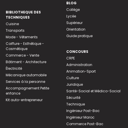
BLOG
Collège
BIBLIOTHEQUE DES
Lycée
TECHNIQUES
Supérieur
Cuisine
Orientation
Transports
Guide pratique
Mode - Vêtements
Coiffure - Esthétique -
Cosmétique
CONCOURS
Commerce - Vente
CRPE
Bâtiment - Architecture
Administration
Électricité
Animation-Sport
Mécanique automobile
Culture
Services à la personne
Juridique
Accompagnement Petite
Santé-Social et Médico-Social
enfance
Sécurité
Kit auto-entrepreneur
Technique
Ingénieur Post-Bac
Ingénieur Maroc
Commerce Post-Bac