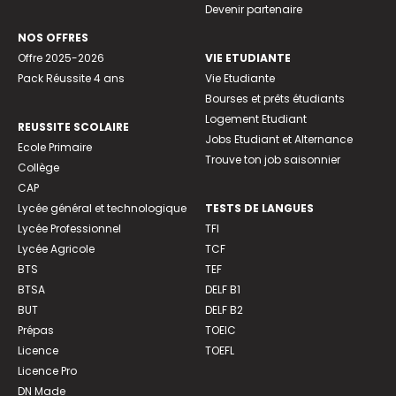
Devenir partenaire
NOS OFFRES
Offre 2025-2026
VIE ETUDIANTE
Pack Réussite 4 ans
Vie Etudiante
Bourses et prêts étudiants
Logement Etudiant
REUSSITE SCOLAIRE
Jobs Etudiant et Alternance
Ecole Primaire
Trouve ton job saisonnier
Collège
CAP
Lycée général et technologique
TESTS DE LANGUES
Lycée Professionnel
TFI
Lycée Agricole
TCF
BTS
TEF
BTSA
DELF B1
BUT
DELF B2
Prépas
TOEIC
Licence
TOEFL
Licence Pro
DN Made