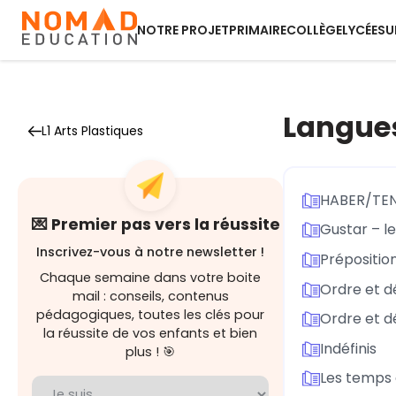
NOTRE PROJET
PRIMAIRE
COLLÈGE
LYCÉE
SU
Langues
L1 Arts Plastiques
HABER/TE
💌 Premier pas vers la réussite
Gustar – l
Inscrivez-vous à notre newsletter !
Prépositio
Chaque semaine dans votre boite
Ordre et d
mail : conseils, contenus
pédagogiques, toutes les clés pour
Ordre et d
la réussite de vos enfants et bien
Indéfinis
plus ! 🎯
Les temps