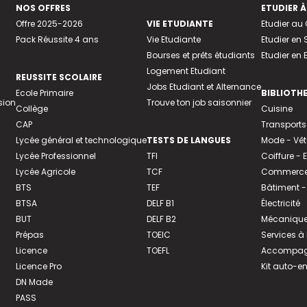
NOS OFFRES
ETUDIER À
Offre 2025-2026
VIE ETUDIANTE
Etudier a
Pack Réussite 4 ans
Vie Etudiante
Etudier en 
Bourses et prêts étudiants
Etudier en
Logement Etudiant
REUSSITE SCOLAIRE
Jobs Etudiant et Alternance
Ecole Primaire
BIBLIOTH
sion
Trouve ton job saisonnier
Collège
Cuisine
CAP
Transports
Lycée général et technologique
TESTS DE LANGUES
Mode - Vê
Lycée Professionnel
TFI
Coiffure -
Lycée Agricole
TCF
Commerce 
BTS
TEF
Bâtiment -
BTSA
DELF B1
Électricité
BUT
DELF B2
Mécanique
Prépas
TOEIC
Services à
Licence
TOEFL
Accompagn
Licence Pro
Kit auto-e
DN Made
PASS