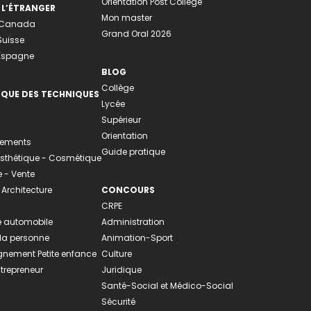
Orientation Post Collège
 L’ÉTRANGER
Mon master
u Canada
Grand Oral 2026
Suisse
 Espagne
BLOG
Collège
EQUE DES TECHNIQUES
Lycée
Supérieur
Orientation
tements
Guide pratique
 Esthétique - Cosmétique
- Vente
 Architecture
CONCOURS
CRPE
 automobile
Administration
 la personne
Animation-Sport
ement Petite enfance
Culture
ntrepreneur
Juridique
Santé-Social et Médico-Social
Sécurité