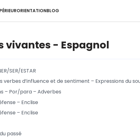
PÉRIEUR
ORIENTATION
BLOG
 vivantes - Espagnol
NER/SER/ESTAR
es verbes d’influence et de sentiment – Expressions du so
ns – Por/para – Adverbes
éfense – Enclise
éfense – Enclise
 du passé