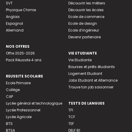
SVT
Découvrir les métiers
Physique Chimie
Découvrir les écoles
Anglais
Ecole de commerce
Espagnol
Ecole de design
Allemand
Ecole d’ingénieur
Devenir partenaire
NOS OFFRES
Offre 2025-2026
VIE ETUDIANTE
Pack Réussite 4 ans
Vie Etudiante
Bourses et prêts étudiants
Logement Etudiant
REUSSITE SCOLAIRE
Jobs Etudiant et Alternance
Ecole Primaire
Trouve ton job saisonnier
Collège
CAP
Lycée général et technologique
TESTS DE LANGUES
Lycée Professionnel
TFI
Lycée Agricole
TCF
BTS
TEF
BTSA
DELF B1