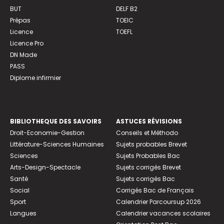
BUT
DELF B2
Prépas
TOEIC
Licence
TOEFL
Licence Pro
DN Made
PASS
Diplome infirmier
BIBLIOTHEQUE DES SAVOIRS
ASTUCES RÉVISIONS
Droit-Economie-Gestion
Conseils et Méthodo
Littérature-Sciences Humaines
Sujets probables Brevet
Sciences
Sujets Probables Bac
Arts-Design-Spectacle
Sujets corrigés Brevet
Santé
Sujets corrigés Bac
Social
Corrigés Bac de Français
Sport
Calendrier Parcoursup 2026
Langues
Calendrier vacances scolaires