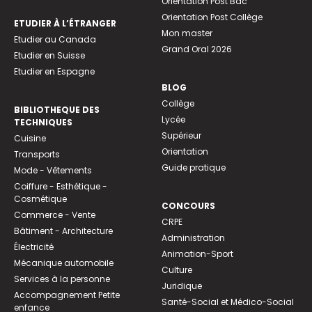
Orientation Post Bac
Orientation Post Collège
ETUDIER À L’ÉTRANGER
Mon master
Etudier au Canada
Grand Oral 2026
Etudier en Suisse
Etudier en Espagne
BLOG
Collège
BIBLIOTHEQUE DES
Lycée
TECHNIQUES
Supérieur
Cuisine
Orientation
Transports
Guide pratique
Mode - Vêtements
Coiffure - Esthétique -
Cosmétique
CONCOURS
Commerce - Vente
CRPE
Bâtiment - Architecture
Administration
Électricité
Animation-Sport
Mécanique automobile
Culture
Services à la personne
Juridique
Accompagnement Petite
Santé-Social et Médico-Social
enfance