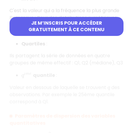
C'est la valeur qui a la fréquence la plus grande
Remarque : Pour des distributions symétriques
JE M’INSCRIS POUR ACCÉDER
(par exemple la loi normale), il y a égalité entre
GRATUITEMENT À CE CONTENU
mode, médiane et moyenne.
Quartiles
:
Ils partagent la série de données en quatre
groupes de même effectif : Q1, Q2 (médiane), Q3
è
q
è
m
e
quantile
:
Valeur en dessous de laquelle se trouvent
des
q
observations. Par exemple le 25ème quantile
correspond à Q1.
Paramètres de dispersion des variables
quantitatives