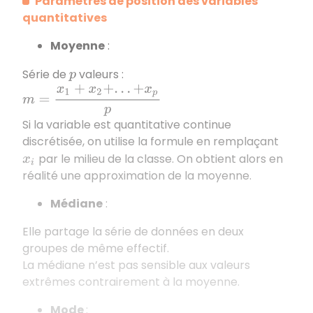
Paramètres de position des variables
quantitatives
Moyenne
:
Série de
valeurs :
p
m
=
x
1
+
x
2
+
.
.
.
+
x
p
p
Si la variable est quantitative continue
discrétisée, on utilise la formule en remplaçant
par le milieu de la classe. On obtient alors en
x
i
réalité une approximation de la moyenne.
Médiane
:
Elle partage la série de données en deux
groupes de même effectif.
La médiane n’est pas sensible aux valeurs
extrêmes contrairement à la moyenne.
Mode
: