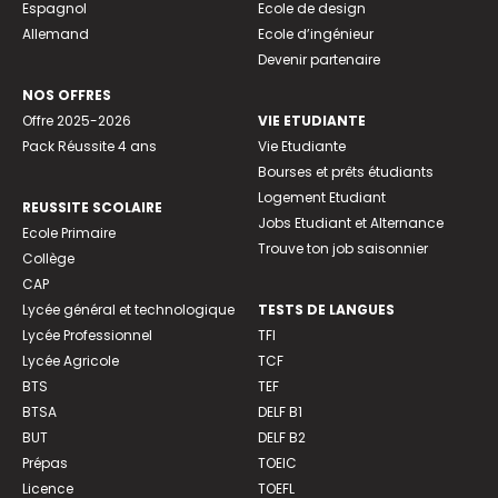
Espagnol
Ecole de design
Allemand
Ecole d’ingénieur
Devenir partenaire
NOS OFFRES
Offre 2025-2026
VIE ETUDIANTE
Pack Réussite 4 ans
Vie Etudiante
Bourses et prêts étudiants
Logement Etudiant
REUSSITE SCOLAIRE
Jobs Etudiant et Alternance
Ecole Primaire
Trouve ton job saisonnier
Collège
CAP
Lycée général et technologique
TESTS DE LANGUES
Lycée Professionnel
TFI
Lycée Agricole
TCF
BTS
TEF
BTSA
DELF B1
BUT
DELF B2
Prépas
TOEIC
Licence
TOEFL