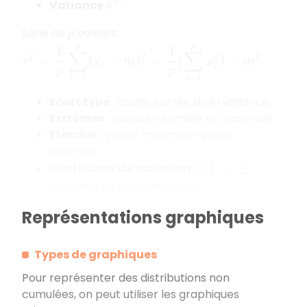
Variance
:
s
2
Série de
valeurs :
p
s
2
=
1
p
∑
i
=
1
p
(
x
i
−
m
)
2
=
1
p
(
∑
i
=
1
p
x
i
2
)
−
m
2
Ecart type
: racine carrée de la variance
Extrêmes
: valeurs minimale et maximale.
Etendue
: valeur maximale-valeur
minimale.
Coefficient de variation
:
C
V
=
s
m
(exprimé en pourcentage).
Représentations graphiques
Types de graphiques
Pour représenter des distributions non
cumulées, on peut utiliser les graphiques