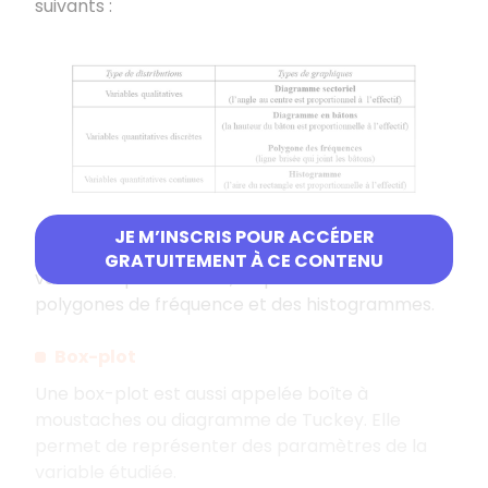
suivants :
JE M’INSCRIS POUR ACCÉDER
Pour représenter des distributions cumulées de
GRATUITEMENT À CE CONTENU
variables quantitatives, on peut utiliser des
polygones de fréquence et des histogrammes.
Box-plot
Une box-plot est aussi appelée boîte à
moustaches ou diagramme de Tuckey. Elle
permet de représenter des paramètres de la
variable étudiée.