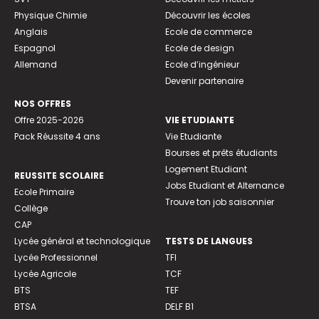
Physique Chimie
Découvrir les écoles
Anglais
Ecole de commerce
Espagnol
Ecole de design
Allemand
Ecole d’ingénieur
Devenir partenaire
NOS OFFRES
Offre 2025-2026
VIE ETUDIANTE
Pack Réussite 4 ans
Vie Etudiante
Bourses et prêts étudiants
Logement Etudiant
REUSSITE SCOLAIRE
Jobs Etudiant et Alternance
Ecole Primaire
Trouve ton job saisonnier
Collège
CAP
Lycée général et technologique
TESTS DE LANGUES
Lycée Professionnel
TFI
Lycée Agricole
TCF
BTS
TEF
BTSA
DELF B1