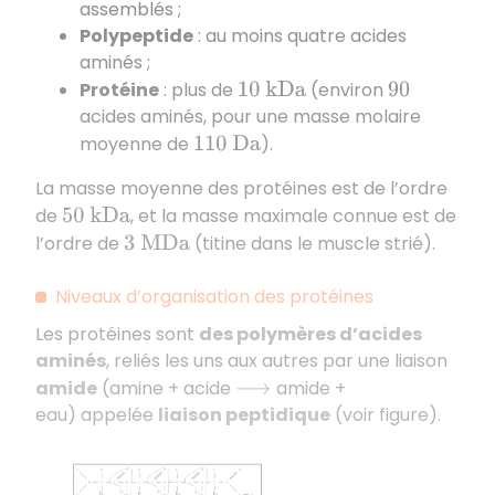
assemblés ;
Polypeptide
: au moins quatre acides
aminés ;
Protéine
: plus de
(environ
10
k
D
a
90
acides aminés, pour une masse molaire
moyenne de
).
110
D
a
La masse moyenne des protéines est de l’ordre
de
, et la masse maximale connue est de
50
k
D
a
l’ordre de
(titine dans le muscle strié).
3
M
D
a
Niveaux d’organisation des protéines
Les protéines sont
des polymères d’acides
aminés
, reliés les uns aux autres par une liaison
amide
(amine + acide
amide +
⟶
eau) appelée
liaison peptidique
(voir figure).