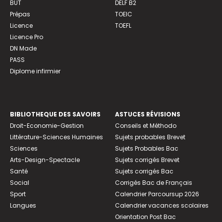
BUT
DELF B2
Prépas
TOEIC
Licence
TOEFL
Licence Pro
DN Made
PASS
Diplome infirmier
BIBLIOTHEQUE DES SAVOIRS
ASTUCES RÉVISIONS
Droit-Economie-Gestion
Conseils et Méthodo
Littérature-Sciences Humaines
Sujets probables Brevet
Sciences
Sujets Probables Bac
Arts-Design-Spectacle
Sujets corrigés Brevet
Santé
Sujets corrigés Bac
Social
Corrigés Bac de Français
Sport
Calendrier Parcoursup 2026
Langues
Calendrier vacances scolaires
Orientation Post Bac