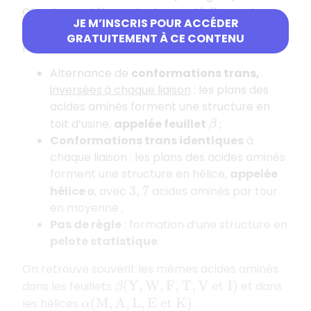
Chez les protéines
, c’est essentiellement une
JE M’INSCRIS POUR ACCÉDER
conformation
trans
. Trois configurations sont
GRATUITEMENT À CE CONTENU
possibles :
Alternance de
conformations
trans,
inversées
à chaque liaison
: les plans des
acides aminés forment une structure en
toit d’usine,
appelée feuillet
;
β
Conformations
trans
identiques
à
chaque liaison : les plans des acides aminés
forment une structure en hélice,
appelée
hélice α
, avec
acides aminés par tour
3
,
7
en moyenne ;
Pas de règle
: formation d’une structure en
pelote statistique
.
On retrouve souvent les mêmes acides aminés
dans les feuillets
et dans
β
(
Y
,
W
,
F
,
T
,
V
e
t
I
)
les hélices
.
α
(
M
,
A
,
L
,
E
e
t
K
)