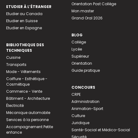
Orientation Post Collège
ETUDIER À L’ÉTRANGER
Mon master
Etudier au Canada
Grand Oral 2026
Etudier en Suisse
Etudier en Espagne
BLOG
Collège
BIBLIOTHEQUE DES
Lycée
TECHNIQUES
Supérieur
Cuisine
Orientation
Transports
Guide pratique
Mode - Vêtements
Coiffure - Esthétique -
Cosmétique
CONCOURS
Commerce - Vente
CRPE
Bâtiment - Architecture
Administration
Électricité
Animation-Sport
Mécanique automobile
Culture
Services à la personne
Juridique
Accompagnement Petite
Santé-Social et Médico-Social
enfance
Sécurité