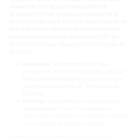
structure
(voir figure). Éventuellement,
ils peuvent former un site opérationnel de la
protéine
= site actif
. Certains acides aminés du
site actif auront alors une activité catalytique
par leur chaîne latérale. La structure
des
3
D
protéines distingue deux grandes catégories de
protéines :
Globulaire
: une grande partie des
protéines a une forme sphérique, avec un
noyau généralement hydrophobe et une
périphérie hydrophile. Ex : hémoglobine,
enzymes ;
Fibreuse
: les protéines structurales ont
généralement une forme allongée, en
câble. Ces protéines sont riches en feuillets
. Ex : fibroïne de soie et collagène.
β
Il existe un dernier niveau d’organisation, la