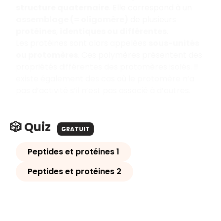
structure quaternaire
. Elle correspond à un
assemblage (= oligomère)
de plusieurs
protéines
,
identiques ou différentes
.
Les protéines sont alors appelées
sous-unités
ou protomères
. Ces polymères présentent des
propriétés différentes des protomères isolés. Il
existe également des cas où le protomère n’a
pas d’activité s’il n’est pas associé à d’autres.
🎲 Quiz
GRATUIT
Peptides et protéines 1
Peptides et protéines 2