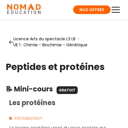
NOS OFFRES
Licence Arts du spectacle L3 LB
>
UE 1 : Chimie - Biochimie - Génétique
Peptides et protéines
📝 Mini-cours
GRATUIT
Les protéines
Introduction
Le terme protéine vient du grec
protein
qui