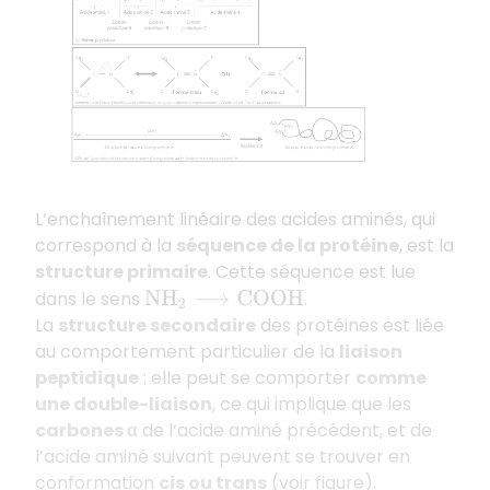
L’enchaînement linéaire des acides aminés, qui
correspond à la
séquence de la protéine
, est la
structure primaire
. Cette séquence est lue
dans le sens
.
N
H
2
⟶
C
O
O
H
La
structure secondaire
des protéines est liée
au comportement particulier de la
liaison
peptidique
: elle peut se comporter
comme
une double-liaison
, ce qui implique que les
carbones α
de l’acide aminé précédent, et de
l’acide aminé suivant peuvent se trouver en
conformation
cis
ou
trans
(voir figure).