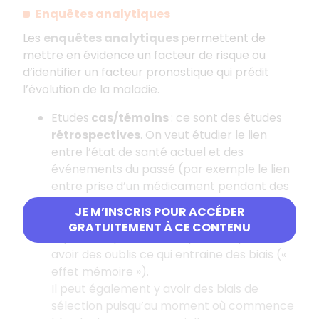
Enquêtes analytiques
Les
enquêtes analytiques
permettent de
mettre en évidence un facteur de risque ou
d’identifier un facteur pronostique qui prédit
l’évolution de la maladie.
Etudes
cas/témoins
: ce sont des études
rétrospectives
. On veut étudier le lien
entre l’état de santé actuel et des
événements du passé (par exemple le lien
entre prise d’un médicament pendant des
années et apparition d’une maladie).
JE M’INSCRIS POUR ACCÉDER
Ce type d’enquêtes permet d’obtenir une
GRATUITEMENT À CE CONTENU
réponse rapide mais les patients peuvent
avoir des oublis ce qui entraine des biais («
effet mémoire »).
Il peut également y avoir des biais de
sélection puisqu’au moment où commence