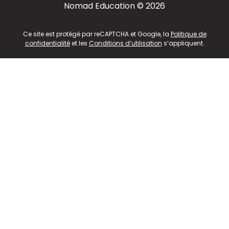
Nomad Education © 2026
v2.311.4 US
Ce site est protégé par reCAPTCHA et Google, la
Politique de
confidentialité
et les
Conditions d’utilisation
s’appliquent.