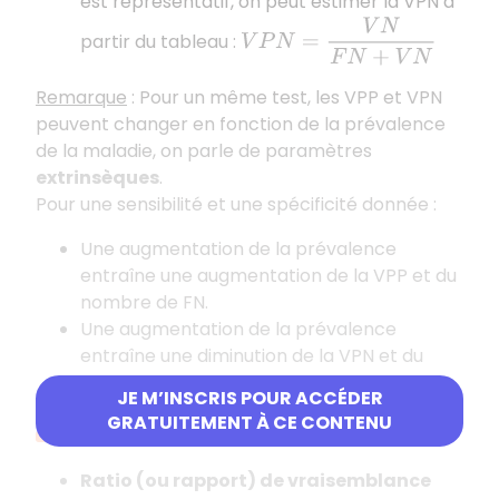
est représentatif, on peut estimer la VPN à
V
P
N
=
V
N
F
N
+
V
N
partir du tableau :
Remarque
: Pour un même test, les VPP et VPN
peuvent changer en fonction de la prévalence
de la maladie, on parle de paramètres
extrinsèques
.
Pour une sensibilité et une spécificité donnée :
Une augmentation de la prévalence
entraîne une augmentation de la VPP et du
nombre de FN.
Une augmentation de la prévalence
entraîne une diminution de la VPN et du
nombre de FP.
JE M’INSCRIS POUR ACCÉDER
GRATUITEMENT À CE CONTENU
Ratios de vraisemblance
Ratio (ou rapport) de vraisemblance