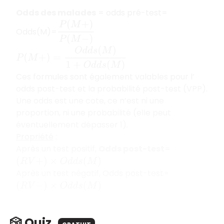
Odds des malades
= odds pré-test=
P
(
M
+
)
P
(
M
−
)
Odds(M)=
P
(
M
+
)
=
O
d
d
s
(
M
)
1
+
O
d
d
s
(
M
)
Ces formules sont également valables pour l’
odds post-test et la probabilité post-test (VPP).
Une odds est une cote, ce n’est ni une
proportion, ni une probabilité (elle peut
éventuellement dépasser 1).
Propriété
:
Après un test positif,
Odds post-test
=
(
R
V
+
)
×
O
d
d
s
(
M
)
Après un test négatif, Odds post-test=
(
R
V
−
)
×
O
d
d
s
(
M
)
🎲 Quiz