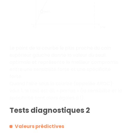
Le point de la courbe le plus proche du coin
supérieur gauche donne la valeur du seuil
optimale et représente le meilleur compromis
entre une sensibilité forte et une spécificité
forte.
Quand l’aire sous la courbe (appelée AROC)
vaut 1, le test est dit « parfait » (la sensibilité et la
spécificité sont alors égales à 1).
Tests diagnostiques 2
Valeurs prédictives