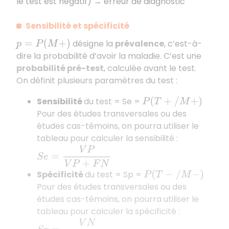
le test est négatif) → erreur de diagnostic
Sensibilité et spécificité
désigne la
prévalence
, c’est-à-
p
=
P
(
M
+
)
dire la probabilité d’avoir la maladie. C’est une
probabilité pré-test
, calculée avant le test.
On définit plusieurs paramètres du test :
Sensibilité
du test = Se =
P
(
T
+
/
M
+
)
Pour des études transversales ou des
études cas-témoins, on pourra utiliser le
tableau pour calculer la sensibilité :
S
e
=
V
P
V
P
+
F
N
Spécificité
du test = Sp =
P
(
T
−
/
M
−
)
Pour des études transversales ou des
études cas-témoins, on pourra utiliser le
tableau pour calculer la spécificité :
S
p
=
V
N
F
P
+
V
N