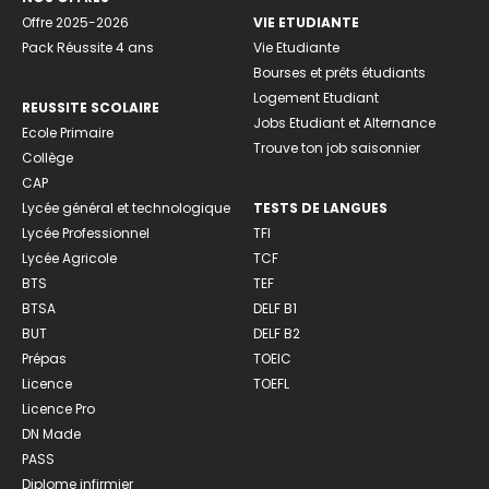
Offre 2025-2026
VIE ETUDIANTE
Pack Réussite 4 ans
Vie Etudiante
Bourses et prêts étudiants
Logement Etudiant
REUSSITE SCOLAIRE
Jobs Etudiant et Alternance
Ecole Primaire
Trouve ton job saisonnier
Collège
CAP
Lycée général et technologique
TESTS DE LANGUES
Lycée Professionnel
TFI
Lycée Agricole
TCF
BTS
TEF
BTSA
DELF B1
BUT
DELF B2
Prépas
TOEIC
Licence
TOEFL
Licence Pro
DN Made
PASS
Diplome infirmier