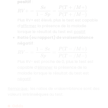
positif
:
R
V
+
=
S
e
1
−
S
p
=
P
(
T
+
/
M
+
)
P
(
T
+
/
M
−
)
Plus RV+ est élevé, plus le test est capable
d’
affirmer
la présence de la maladie
lorsque le résultat du test est
positif
.
Ratio (ou rapport) de vraisemblance
négatif
:
R
V
−
=
1
−
S
e
S
p
=
P
(
T
−
/
M
+
)
P
(
T
−
/
M
−
)
Plus RV- est proche de 0, plus le test est
capable d’
éliminer
la présence de la
maladie lorsque le résultat du test est
négatif
.
Remarque
: les ratios de vraisemblance sont des
valeurs
intrinsèques
au test.
Odds