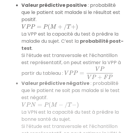
Valeur prédictive positive
: probabilité
que le patient soit malade si le résultat est
positif.
V
P
P
=
P
(
M
+
/
T
+
)
La VPP est la capacité du test à prédire la
maladie du sujet. C’est la
probabilité post-
test
.
Si l’étude est transversale et l’échantillon
est représentatif, on peut estimer la VPP à
V
P
P
=
V
P
V
P
+
F
P
partir du tableau :
Valeur prédictive négative
: probabilité
que le patient ne soit pas malade si le test
est négatif.
V
P
N
=
P
(
M
−
/
T
−
)
La VPN est la capacité du test à prédire la
bonne santé du sujet.
Si l’étude est transversale et l’échantillon