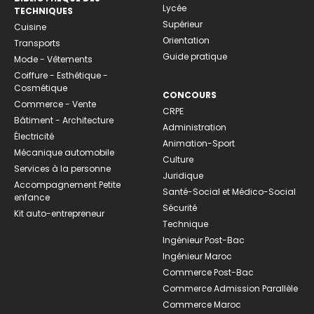
Lycée
TECHNIQUES
Supérieur
Cuisine
Orientation
Transports
Guide pratique
Mode - Vêtements
Coiffure - Esthétique -
Cosmétique
CONCOURS
Commerce - Vente
CRPE
Bâtiment - Architecture
Administration
Électricité
Animation-Sport
Mécanique automobile
Culture
Services à la personne
Juridique
Accompagnement Petite
Santé-Social et Médico-Social
enfance
Sécurité
Kit auto-entrepreneur
Technique
Ingénieur Post-Bac
Ingénieur Maroc
Commerce Post-Bac
Commerce Admission Parallèle
Commerce Maroc