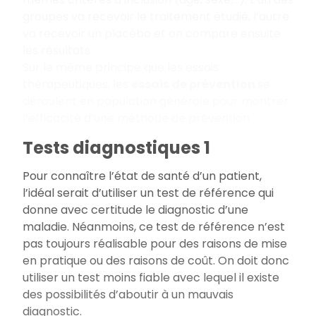
groupes va recevoir le traitement étudié, l’autre
va recevoir un placébo et on compare ensuite
les résultats.
Sur le même principe que les essais
thérapeutiques, les
essais de prévention
se
déroulent en population générale pour montrer
l’efficacité d’une méthode de prévention.
Tests diagnostiques 1
Pour connaître l’état de santé d’un patient,
l’idéal serait d’utiliser un test de référence qui
donne avec certitude le diagnostic d’une
maladie. Néanmoins, ce test de référence n’est
pas toujours réalisable pour des raisons de mise
en pratique ou des raisons de coût. On doit donc
utiliser un test moins fiable avec lequel il existe
des possibilités d’aboutir à un mauvais
diagnostic.