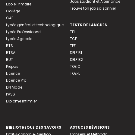
Jobs Etudiant et Alternance
Ecole Primaire
Trouve ton job saisonnier
Collège
CAP
Lycée général et technologique
TESTS DE LANGUES
Lycée Professionnel
TFI
Lycée Agricole
TCF
BTS
TEF
BTSA
DELF B1
BUT
DELF B2
Prépas
TOEIC
Licence
TOEFL
Licence Pro
DN Made
PASS
Diplome infirmier
BIBLIOTHEQUE DES SAVOIRS
ASTUCES RÉVISIONS
Droit-Economie-Gestion
Conseils et Méthodo