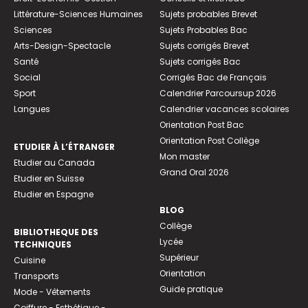
Littérature-Sciences Humaines
Sujets probables Brevet
Sciences
Sujets Probables Bac
Arts-Design-Spectacle
Sujets corrigés Brevet
Santé
Sujets corrigés Bac
Social
Corrigés Bac de Français
Sport
Calendrier Parcoursup 2026
Langues
Calendrier vacances scolaires
Orientation Post Bac
Orientation Post Collège
ETUDIER À L’ÉTRANGER
Mon master
Etudier au Canada
Grand Oral 2026
Etudier en Suisse
Etudier en Espagne
BLOG
Collège
BIBLIOTHEQUE DES
Lycée
TECHNIQUES
Supérieur
Cuisine
Orientation
Transports
Guide pratique
Mode - Vêtements
Coiffure - Esthétique -