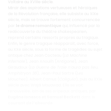
Voltaire au XVIIIe siècle.
Miroir des aspirations vertueuses et héroïques
de la Révolution française, elle subsiste au XIXe
siècle, mais se trouve fortement concurrencée
par
le drame romantique
qui, influencé par la
redécouverte du théâtre shakespearien,
reprend certains ressorts propres au tragique.
Enfin, le genre tragique réapparaît, avec force,
au XXe siècle, sous la forme de tragédies au sujet
antique chez Jean Cocteau (
La Machine
infernale
), Jean Anouilh (
Antigone
), Jean
Giraudoux (
La Guerre de Troie n’aura pas lieu
,
Amphitryon 38
), Jean-Paul Sartre (
Les
Mouches
), Albert Camus (
Caligula
), puis au XXIe
siècle avec Wajdi Mouawad. Elle se voit
renouvelée, loin de ses oripeaux antiques, par
Eugène Ionesco et Samuel Beckett
dans le
courant de l’absurde
.