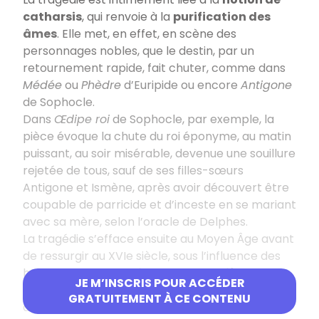
catharsis
, qui renvoie à la
purification des
âmes
. Elle met, en effet, en scène des
personnages nobles, que le destin, par un
retournement rapide, fait chuter, comme dans
Médée
ou
Phèdre
d’Euripide ou encore
Antigone
de Sophocle.
Dans
Œdipe roi
de Sophocle, par exemple, la
pièce évoque la chute du roi éponyme, au matin
puissant, au soir misérable, devenue une souillure
rejetée de tous, sauf de ses filles-sœurs
Antigone et Ismène, après avoir découvert être
coupable de parricide et d’inceste en se mariant
avec sa mère, selon l’oracle de Delphes.
La tragédie s’efface ensuite au Moyen Âge avant
de ressurgir au XVIe siècle, sous l’influence des
humanistes.
Elle devient, au XVIIe siècle, le
JE M’INSCRIS POUR ACCÉDER
premier genre théâtral
, assurant la renommée
GRATUITEMENT À CE CONTENU
de Corneille et de Racine, de Crébillon et