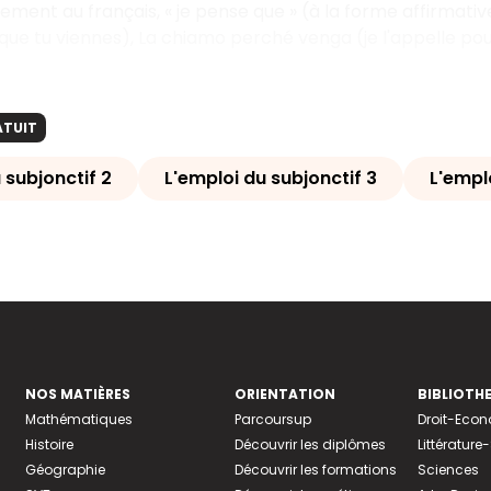
ement au français, « je pense que » (à la forme affirmative
 que tu viennes), La chiamo perché venga (je l'appelle pour 
ATUIT
 subjonctif 2
L'emploi du subjonctif 3
L'empl
NOS MATIÈRES
ORIENTATION
BIBLIOTH
Mathématiques
Parcoursup
Droit-Eco
Histoire
Découvrir les diplômes
Littératur
Géographie
Découvrir les formations
Sciences