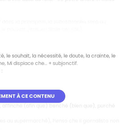
if dans la principale, la subordonnée sera au
e pouvais, j'irais en Sicile cet été).
 le souhait, la nécessité, le doute, la crainte, le
 Mi dispiace che... + subjonctif.
 :
EMENT À CE CONTENU
), affinché (afin que) benché (bien que), purché
.
les au supermarché), Penso che il giornalista non
.