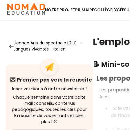
NOTRE PROJET
PRIMAIRE
COLLÈGE
LYCÉE
SU
L'emplo
Licence Arts du spectacle L2 LB
>
Langues vivantes - Italien
📝 Mini-c
Les propo
💌 Premier pas vers la réussite
Inscrivez-vous à notre newsletter !
Les propositi
Ainsi :
Chaque semaine dans votre boite
mail : conseils, contenus
Si le ve
pédagogiques, toutes les clés pour
de l’indi
la réussite de vos enfants et bien
plus ! 🎯
Si le ve