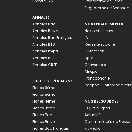
Brevet 2026
Programme de 3ème
Programme de Seconde
ANNALES
Annales Bac
NOS ENGAGEMENTS
Annales Brevet
Nos professeurs
Annales Bac Français
IA
Annales BTS
Réussite scolaire
Annales Prépa
Orientation
Annales BUT
Sport
Annales CRPE
Citoyenneté
Afrique
Francophonie
FICHES DE RÉVISIONS
Rapport - Entreprise à mis
Fiches 6ème
Fiches 5ème
Fiches 4ème
NOS RESSOURCES
Fiches 3ème
FAQ et support
Fiches Bac
Actualités
Fiches Brevet
Communiqués de Presse
Fiches Bac Français
Kit Média