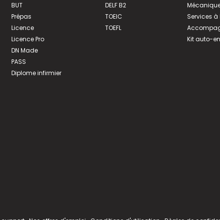
BUT
DELF B2
Mécanique
Prépas
TOEIC
Services à
Licence
TOEFL
Accompagn
Licence Pro
Kit auto-e
DN Made
PASS
Diplome infirmier