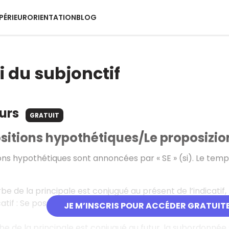
PÉRIEUR
ORIENTATION
BLOG
i du subjonctif
ours
GRATUIT
sitions hypothétiques/Le proposizion
ons hypothétiques sont annoncées par « SE » (si). Le temp
rbe de la principale est conjugué au présent de l’indicatif
catif : Se posso vado in Sicilia quest'estate (si je peux, je vai
JE M’INSCRIS POUR ACCÉDER GRATUIT
rbe de la principale est conjugué au futur, la subordonnée se