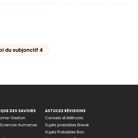
) est suivi du subjonctif présent. Voglio che tu venga
qu'elle vienne)...
oi du subjonctif 4
EQUE DES SAVOIRS
ASTUCES RÉVISIONS
nomie-Gestion
Conseils et Méthodo
e-Sciences Humaines
Sujets probables Brevet
Sujets Probables Bac