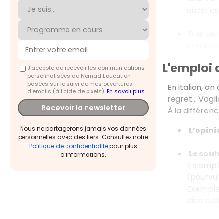
quest'est
Si le ve
condition
L'emploi 
J'accepte de recevoir les communications
personnalisées de Nomad Education,
basées sur le suivi de mes ouvertures
En italien, on
d'emails (à l’aide de pixels).
En savoir plus
regret... Vogl
Recevoir la newsletter
À la différenc
Nous ne partagerons jamais vos données
L’opin
personnelles avec des tiers. Consultez notre
Politique de confidentialité
pour plus
Le sou
d’informations.
Il s’emp
(pourvu 
Exemples
dica tutt