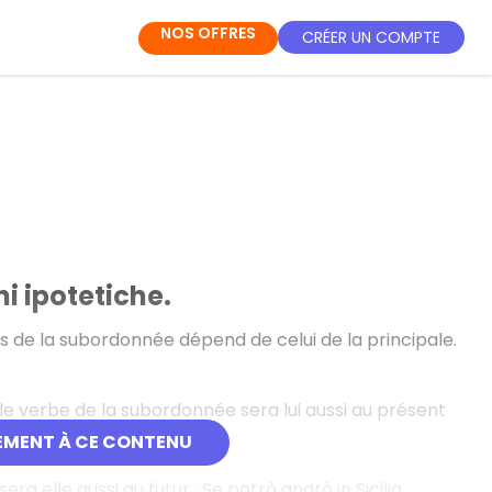
NOS OFFRES
CRÉER UN COMPTE
i ipotetiche.
s de la subordonnée dépend de celui de la principale.
, le verbe de la subordonnée sera lui aussi au présent
s en Sicile cet été.)
EMENT À CE CONTENU
ra elle aussi au futur : Se potrò andrò in Sicilia