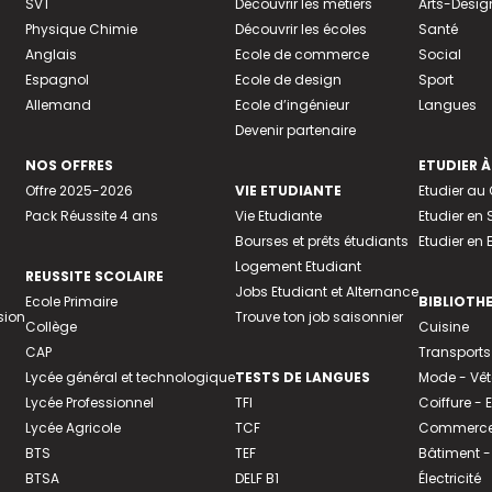
SVT
Découvrir les métiers
Arts-Desig
Physique Chimie
Découvrir les écoles
Santé
Anglais
Ecole de commerce
Social
Espagnol
Ecole de design
Sport
Allemand
Ecole d’ingénieur
Langues
Devenir partenaire
NOS OFFRES
ETUDIER À
Offre 2025-2026
VIE ETUDIANTE
Etudier a
Pack Réussite 4 ans
Vie Etudiante
Etudier en 
Bourses et prêts étudiants
Etudier en
Logement Etudiant
REUSSITE SCOLAIRE
Jobs Etudiant et Alternance
Ecole Primaire
BIBLIOTH
sion
Trouve ton job saisonnier
Collège
Cuisine
CAP
Transports
Lycée général et technologique
TESTS DE LANGUES
Mode - Vê
Lycée Professionnel
TFI
Coiffure -
Lycée Agricole
TCF
Commerce 
BTS
TEF
Bâtiment -
BTSA
DELF B1
Électricité