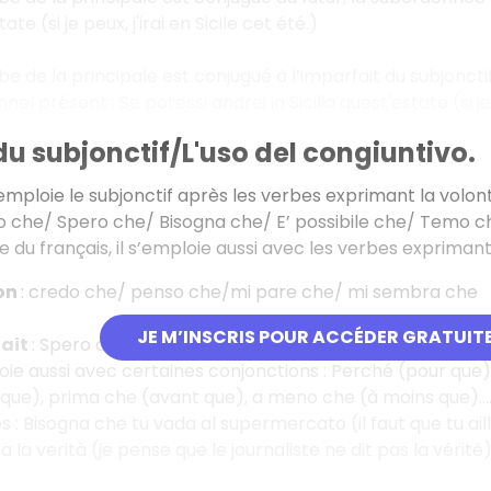
ate (si je peux, j'irai en Sicile cet été.)
rbe de la principale est conjugué à l’imparfait du subjonct
nel présent : Se potessi andrei in Sicilia quest'estate (si je l
du subjonctif/L'uso del congiuntivo.
 emploie le subjonctif après les verbes exprimant la volonté,
io che/ Spero che/ Bisogna che/ E’ possibile che/ Temo che,
e du français, il s’emploie aussi avec les verbes exprimant
ion
: credo che/ penso che/mi pare che/ mi sembra che
JE M’INSCRIS POUR ACCÉDER GRATUIT
hait
: Spero che, voglio che…
loie aussi avec certaines conjonctions : Perché (pour que
que), prima che (avant que), a meno che (à moins que)…
 : Bisogna che tu vada al supermercato (il faut que tu ail
a la verità (je pense que le journaliste ne dit pas la vérité)