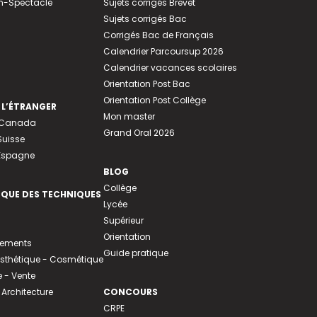
n-Spectacle
Sujets corrigés Brevet
Sujets corrigés Bac
Corrigés Bac de Français
Calendrier Parcoursup 2026
Calendrier vacances scolaires
Orientation Post Bac
Orientation Post Collège
 L’ÉTRANGER
Mon master
u Canada
Grand Oral 2026
Suisse
 Espagne
BLOG
Collège
EQUE DES TECHNIQUES
Lycée
Supérieur
Orientation
tements
Guide pratique
 Esthétique - Cosmétique
- Vente
 Architecture
CONCOURS
CRPE