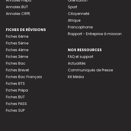
Annales Prépa
Orientation
Annales BUT
Sport
Annales CRPE
Citoyenneté
Afrique
Francophonie
FICHES DE RÉVISIONS
Rapport - Entreprise à mission
Fiches 6ème
Fiches 5ème
Fiches 4ème
NOS RESSOURCES
Fiches 3ème
FAQ et support
Fiches Bac
Actualités
Fiches Brevet
Communiqués de Presse
Fiches Bac Français
Kit Média
Fiches BTS
Fiches Prépa
Fiches BUT
Fiches PASS
Fiches SUP