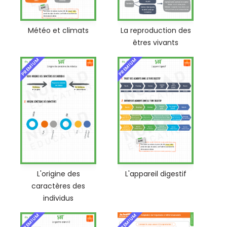
Météo et climats
La reproduction des
êtres vivants
PREMIUM
PREMIUM
L'origine des
L'appareil digestif
caractères des
individus
PREMIUM
PREMIUM