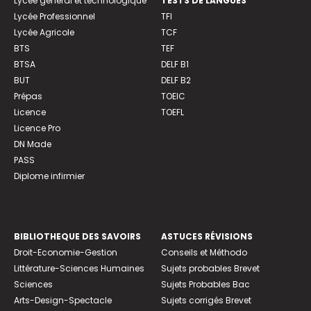
Lycée général et technologique
TESTS DE LANGUES
Lycée Professionnel
TFI
Lycée Agricole
TCF
BTS
TEF
BTSA
DELF B1
BUT
DELF B2
Prépas
TOEIC
Licence
TOEFL
Licence Pro
DN Made
PASS
Diplome infirmier
BIBLIOTHEQUE DES SAVOIRS
ASTUCES RÉVISIONS
Droit-Economie-Gestion
Conseils et Méthodo
Littérature-Sciences Humaines
Sujets probables Brevet
Sciences
Sujets Probables Bac
Arts-Design-Spectacle
Sujets corrigés Brevet