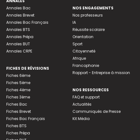
ANNALES
Annales Bac
NOS ENGAGEMENTS
Annales Brevet
Nos professeurs
Annales Bac Français
IA
Annales BTS
Réussite scolaire
Annales Prépa
Orientation
Annales BUT
Sport
Annales CRPE
Citoyenneté
Afrique
Francophonie
FICHES DE RÉVISIONS
Rapport - Entreprise à mission
Fiches 6ème
Fiches 5ème
Fiches 4ème
NOS RESSOURCES
Fiches 3ème
FAQ et support
Fiches Bac
Actualités
Fiches Brevet
Communiqués de Presse
Fiches Bac Français
Kit Média
Fiches BTS
Fiches Prépa