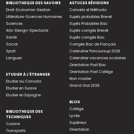
BIBLIOTHEQUE DES SAVOIRS
ASTUCES RÉVISIONS
Droit-Economie-Gestion
Conseils et Méthodo
Littérature-Sciences Humaines
Sujets probables Brevet
Sciences
Sujets Probables Bac
Arts-Design-Spectacle
Sujets corrigés Brevet
Santé
Sujets corrigés Bac
Social
Corrigés Bac de Français
Sport
Calendrier Parcoursup 2026
Langues
Calendrier vacances scolaires
Orientation Post Bac
Orientation Post Collège
ETUDIER À L’ÉTRANGER
Mon master
Etudier au Canada
Grand Oral 2026
Etudier en Suisse
Etudier en Espagne
BLOG
Collège
BIBLIOTHEQUE DES
Lycée
TECHNIQUES
Supérieur
Cuisine
Orientation
Transports