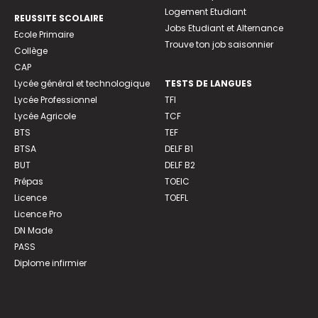
Logement Etudiant
REUSSITE SCOLAIRE
Jobs Etudiant et Alternance
Ecole Primaire
Trouve ton job saisonnier
Collège
CAP
Lycée général et technologique
TESTS DE LANGUES
Lycée Professionnel
TFI
Lycée Agricole
TCF
BTS
TEF
BTSA
DELF B1
BUT
DELF B2
Prépas
TOEIC
Licence
TOEFL
Licence Pro
DN Made
PASS
Diplome infirmier