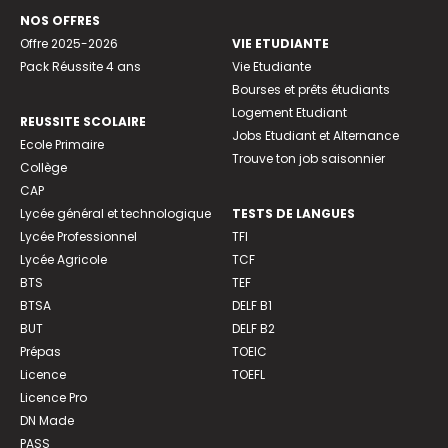
NOS OFFRES
Offre 2025-2026
VIE ETUDIANTE
Pack Réussite 4 ans
Vie Etudiante
Bourses et prêts étudiants
Logement Etudiant
REUSSITE SCOLAIRE
Jobs Etudiant et Alternance
Ecole Primaire
Trouve ton job saisonnier
Collège
CAP
Lycée général et technologique
TESTS DE LANGUES
Lycée Professionnel
TFI
Lycée Agricole
TCF
BTS
TEF
BTSA
DELF B1
BUT
DELF B2
Prépas
TOEIC
Licence
TOEFL
Licence Pro
DN Made
PASS