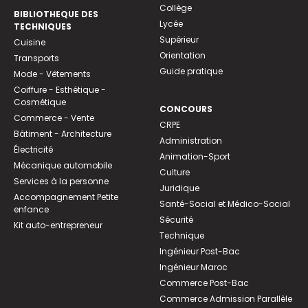
Collège
BIBLIOTHEQUE DES
Lycée
TECHNIQUES
Supérieur
Cuisine
Orientation
Transports
Guide pratique
Mode - Vêtements
Coiffure - Esthétique -
Cosmétique
CONCOURS
Commerce - Vente
CRPE
Bâtiment - Architecture
Administration
Électricité
Animation-Sport
Mécanique automobile
Culture
Services à la personne
Juridique
Accompagnement Petite
Santé-Social et Médico-Social
enfance
Sécurité
Kit auto-entrepreneur
Technique
Ingénieur Post-Bac
Ingénieur Maroc
Commerce Post-Bac
Commerce Admission Parallèle