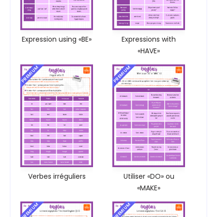
Expression using «BE»
Expressions with
«HAVE»
PREMIUM
PREMIUM
Verbes irréguliers
Utiliser «DO» ou
«MAKE»
PREMIUM
PREMIUM