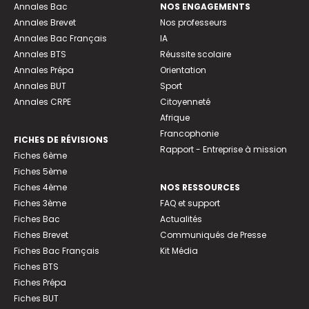
Annales Bac
NOS ENGAGEMENTS
Annales Brevet
Nos professeurs
Annales Bac Français
IA
Annales BTS
Réussite scolaire
Annales Prépa
Orientation
Annales BUT
Sport
Annales CRPE
Citoyenneté
Afrique
Francophonie
FICHES DE RÉVISIONS
Rapport - Entreprise à mission
Fiches 6ème
Fiches 5ème
Fiches 4ème
NOS RESSOURCES
Fiches 3ème
FAQ et support
Fiches Bac
Actualités
Fiches Brevet
Communiqués de Presse
Fiches Bac Français
Kit Média
Fiches BTS
Fiches Prépa
Fiches BUT