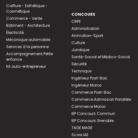
Coiffure - Esthétique -
Cosmétique
CONCOURS
Commerce - Vente
CRPE
Bâtiment - Architecture
Administration
Électricité
Animation-Sport
Mécanique automobile
Culture
Services à la personne
Juridique
Accompagnement Petite
Santé-Social et Médico-Social
enfance
Sécurité
Kit auto-entrepreneur
Technique
Ingénieur Post-Bac
Ingénieur Maroc
Commerce Post-Bac
Commerce Admission Parallèle
Commerce Maroc
IEP Concours Commun
IEP Concours Grenoble
TAGE MAGE
Score IAE