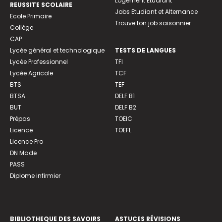
Logement Etudiant
REUSSITE SCOLAIRE
Jobs Etudiant et Alternance
Ecole Primaire
Trouve ton job saisonnier
Collège
CAP
Lycée général et technologique
TESTS DE LANGUES
Lycée Professionnel
TFI
Lycée Agricole
TCF
BTS
TEF
BTSA
DELF B1
BUT
DELF B2
Prépas
TOEIC
Licence
TOEFL
Licence Pro
DN Made
PASS
Diplome infirmier
BIBLIOTHEQUE DES SAVOIRS
ASTUCES RÉVISIONS