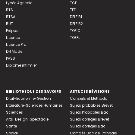
Lycée Agricole
TCF
BTS
TEF
BTSA
DELF B1
BUT
DELF B2
Prépas
TOEIC
Licence
TOEFL
Licence Pro
DN Made
PASS
Diplome infirmier
BIBLIOTHEQUE DES SAVOIRS
ASTUCES RÉVISIONS
Droit-Economie-Gestion
Conseils et Méthodo
Littérature-Sciences Humaines
Sujets probables Brevet
Sciences
Sujets Probables Bac
Arts-Design-Spectacle
Sujets corrigés Brevet
Santé
Sujets corrigés Bac
Social
Corrigés Bac de Français