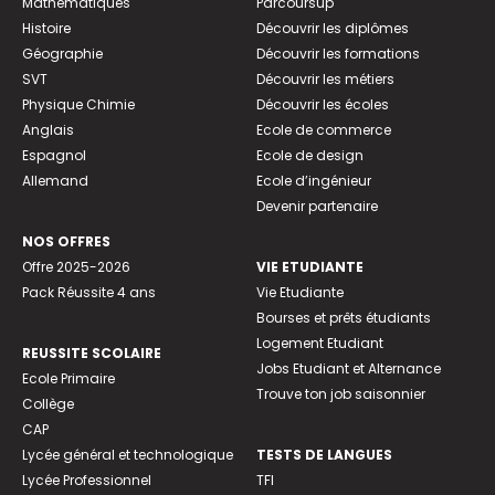
Mathématiques
Parcoursup
Histoire
Découvrir les diplômes
Géographie
Découvrir les formations
SVT
Découvrir les métiers
Physique Chimie
Découvrir les écoles
Anglais
Ecole de commerce
Espagnol
Ecole de design
Allemand
Ecole d’ingénieur
Devenir partenaire
NOS OFFRES
Offre 2025-2026
VIE ETUDIANTE
Pack Réussite 4 ans
Vie Etudiante
Bourses et prêts étudiants
Logement Etudiant
REUSSITE SCOLAIRE
Jobs Etudiant et Alternance
Ecole Primaire
Trouve ton job saisonnier
Collège
CAP
Lycée général et technologique
TESTS DE LANGUES
Lycée Professionnel
TFI