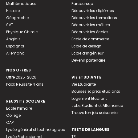
Mathématiques
Parcoursup
Histoire
Découvrir les diplômes
Géographie
Découvrir les formations
SVT
Découvrir les métiers
Physique Chimie
Découvrir les écoles
Anglais
Ecole de commerce
Espagnol
Ecole de design
Allemand
Ecole d’ingénieur
Devenir partenaire
NOS OFFRES
Offre 2025-2026
VIE ETUDIANTE
Pack Réussite 4 ans
Vie Etudiante
Bourses et prêts étudiants
Logement Etudiant
REUSSITE SCOLAIRE
Jobs Etudiant et Alternance
Ecole Primaire
Trouve ton job saisonnier
Collège
CAP
Lycée général et technologique
TESTS DE LANGUES
Lycée Professionnel
TFI