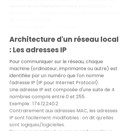
six nombres hexadécimaux
séparés par le
symbole « : ». Chaque nombre représente 1 octet
et varie de 00 à ff.
Exemple : 0b :e3 :47 :61 :ab :8e
Architecture d'un réseau local
: Les adresses IP
Pour communiquer sur le réseau, chaque
machine (ordinateur, imprimante ou autre) est
identifiée par un numéro que l'on nomme
l'adresse IP (IP pour Internet Protocol).
Une adresse IP est composée d'une suite de 4
nombres compris entre 0 et 255.
Exemple : 174.12.240.2
Contrairement aux adresses MAC, les adresses
IP sont facilement modifiables : on dit qu’elles
sont logiques/logicielles.