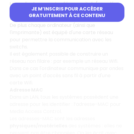
Les ordinateurs sont reliés au switch (appelé
JE M’INSCRIS POUR ACCÉDER
aussi commutateur réseau) par un câble
GRATUITEMENT À CE CONTENU
Ethernet via des prises RJ45.
De plus chaque ordinateur (ainsi que
l'imprimante) est équipé d'une carte réseau
pour permettre la communication avec les
switchs.
Il est également possible de construire un
réseau non filaire : par exemple un réseau Wifi.
Dans ce cas l'ordinateur communique par ondes
avec un point d'accès sans fil à partir d'une
carte Wifi.
Adresse MAC
Dans un LAN, tous les systèmes possèdent une
adresse pour les identifier : l’adresse-MAC pour
Media Access Control.
Les adresses-MAC sont les adresses
physiques/matérielles
des systèmes : elles ne
peuvent pas être changées. On les écrit avec