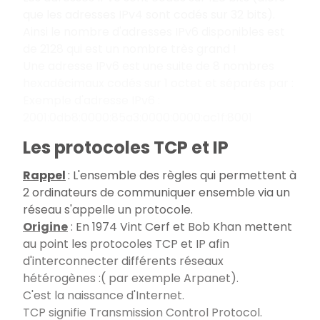
que les adresses IPv4 sont codés sur 32 bits).
Ainsi le nombre d'adresses IPv6 disponibles est
de 2128 qui est un nombre très grand !
Une adresse IPv6 est une suite de 8 nombres
hexadécimaux codés sur 1 octet et séparés par :
Exemple d'adresse IPv6 :
2001:0db8:0000:85a3:0000:0000:ac1f:8001
Les protocoles TCP et IP
Rappel
: L'ensemble des règles qui permettent à
2 ordinateurs de communiquer ensemble via un
réseau s'appelle un protocole.
Origine
: En 1974 Vint Cerf et Bob Khan mettent
au point les protocoles TCP et IP afin
d'interconnecter différents réseaux
hétérogènes :( par exemple Arpanet).
C'est la naissance d'Internet.
TCP signifie Transmission Control Protocol.