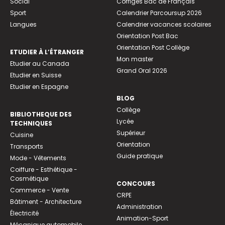
Social
Corrigés Bac de Français
Sport
Calendrier Parcoursup 2026
Langues
Calendrier vacances scolaires
Orientation Post Bac
Orientation Post Collège
ETUDIER À L’ÉTRANGER
Mon master
Etudier au Canada
Grand Oral 2026
Etudier en Suisse
Etudier en Espagne
BLOG
Collège
BIBLIOTHEQUE DES
Lycée
TECHNIQUES
Supérieur
Cuisine
Orientation
Transports
Guide pratique
Mode - Vêtements
Coiffure - Esthétique -
Cosmétique
CONCOURS
Commerce - Vente
CRPE
Bâtiment - Architecture
Administration
Électricité
Animation-Sport
Mécanique automobile