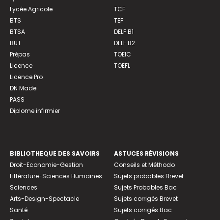
Lycée Agricole
TCF
BTS
TEF
BTSA
DELF B1
BUT
DELF B2
Prépas
TOEIC
Licence
TOEFL
Licence Pro
DN Made
PASS
Diplome infirmier
BIBLIOTHEQUE DES SAVOIRS
ASTUCES RÉVISIONS
Droit-Economie-Gestion
Conseils et Méthodo
Littérature-Sciences Humaines
Sujets probables Brevet
Sciences
Sujets Probables Bac
Arts-Design-Spectacle
Sujets corrigés Brevet
Santé
Sujets corrigés Bac