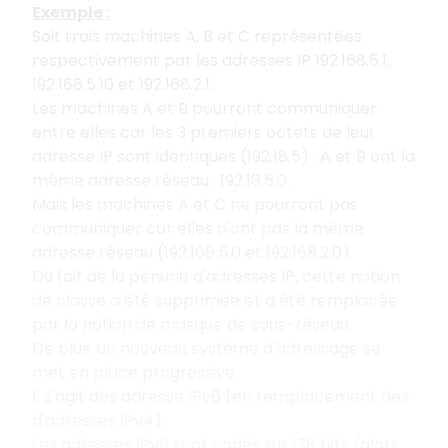
Exemple :
Soit trois machines A, B et C représentées
respectivement par les adresses IP 192.168.5.1;
192.168.5.10 et 192.168.2.1.
Les machines A et B pourront communiquer
entre elles car les 3 premiers octets de leur
adresse IP sont identiques (192.18.5) : A et B ont la
même adresse réseau : 192.18.5.0.
Mais les machines A et C ne pourront pas
communiquer car elles n'ont pas la même
adresse réseau (192.168.5.0 et 192.168.2.0).
Du fait de la pénurie d'adresses IP, cette notion
de classe a été supprimée et a été remplacée
par la notion de masque de sous-réseau.
De plus, un nouveau système d'adressage se
met en place progressive.
Il s'agit des adresse IPv6 (en remplacement des
d'adresses IPv4).
Les adresses IPv6 sont codés sur 128 bits (alors