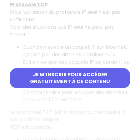
Protocole TCP
:
Mais l'utilisation du protocole IP seul n'est pas
suffisante.
Voici des situations que IP seul ne peut pas
traiter :
Quand on envoie un paquet IP sur Internet,
il passe par des dizaines d'ordinateurs.
Et il arrive que des paquets IP se perdent ou
arrivent en double exemplaire.
JE M’INSCRIS POUR ACCÉDER
La taille des paquets IP est limitée (environ
GRATUITEMENT À CE CONTENU
1500 octets).
Comment faire pour envoyer des données
de plus de 1500 octets ?
Le protocole TCP a été conçu pour répondre à
ces problématiques.
TCP est capable :
De vérifier que le destinataire est prêt à