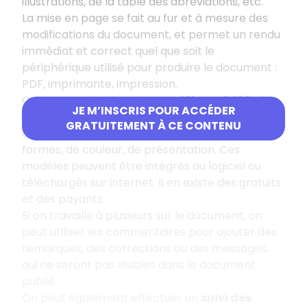
illustrations, de la table des abréviations, etc.
La mise en page se fait au fur et à mesure des
modifications du document, et permet un rendu
immédiat et correct quel que soit le
périphérique utilisé pour produire le document :
PDF, imprimante, impression.
On peut aussi utiliser des
modèles prédéfinis
JE M’INSCRIS POUR ACCÉDER
pour mettre en forme le document
GRATUITEMENT À CE CONTENU
automatiquement avec un grand choix de
formes, de couleur, de présentation. Ces
modèles peuvent être intégrés au logiciel ou
téléchargés sur internet. Il en existe des gratuits
et des payants.
Si on travaille à plusieurs sur le document, on
peut utiliser les commentaires pour ajouter des
remarques, des corrections ou des messages,
qui ne seront pas visibles dans le document
publié.
On peut également effectuer un
suivi des