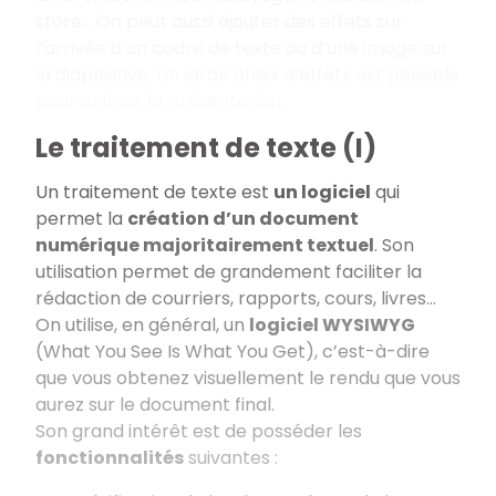
store… On peut aussi ajouter des effets sur
l’arrivée d’un cadre de texte ou d’une image sur
la diapositive. Un large choix d’effets est possible
pour animer la présentation.
Le traitement de texte (I)
Un traitement de texte est
un logiciel
qui
permet la
création d’un document
numérique majoritairement textuel
. Son
utilisation permet de grandement faciliter la
rédaction de courriers, rapports, cours, livres…
On utilise, en général, un
logiciel WYSIWYG
(What You See Is What You Get), c’est-à-dire
que vous obtenez visuellement le rendu que vous
aurez sur le document final.
Son grand intérêt est de posséder les
fonctionnalités
suivantes :