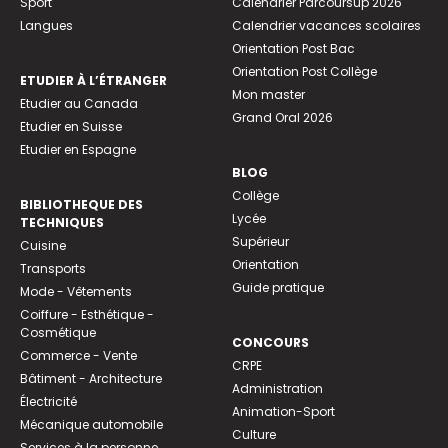
Sport
Calendrier Parcoursup 2026
Langues
Calendrier vacances scolaires
Orientation Post Bac
Orientation Post Collège
ETUDIER À L’ÉTRANGER
Mon master
Etudier au Canada
Grand Oral 2026
Etudier en Suisse
Etudier en Espagne
BLOG
Collège
BIBLIOTHEQUE DES
Lycée
TECHNIQUES
Supérieur
Cuisine
Orientation
Transports
Guide pratique
Mode - Vêtements
Coiffure - Esthétique -
Cosmétique
CONCOURS
Commerce - Vente
CRPE
Bâtiment - Architecture
Administration
Électricité
Animation-Sport
Mécanique automobile
Culture
Services à la personne