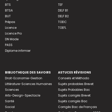
BTS
TEF
BTSA
DELF B1
BUT
DELF B2
Prépas
TOEIC
Licence
TOEFL
Licence Pro
DN Made
PASS
Diplome infirmier
BIBLIOTHEQUE DES SAVOIRS
ASTUCES RÉVISIONS
Droit-Economie-Gestion
Conseils et Méthodo
Littérature-Sciences Humaines
Sujets probables Brevet
Sciences
Sujets Probables Bac
Arts-Design-Spectacle
Sujets corrigés Brevet
Santé
Sujets corrigés Bac
Social
Corrigés Bac de Français