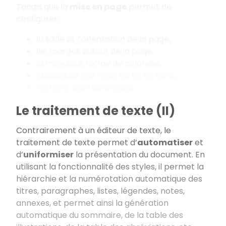
Tandis que la
mise en page
permet de
configurer :
la taille et l’orientation de la page,
les marges autour de la page,
la mise sous forme de colonnes,
la coupure des mots en fin de ligne,
l’arrière-plan de la page.
Le traitement de texte (II)
Contrairement à un éditeur de texte, le
traitement de texte permet d’
automatiser
et
d’
uniformiser
la présentation du document. En
utilisant la fonctionnalité des styles, il permet la
hiérarchie et la numérotation automatique des
titres, paragraphes, listes, légendes, notes,
annexes, et permet ainsi la génération
automatique du sommaire, de la table des