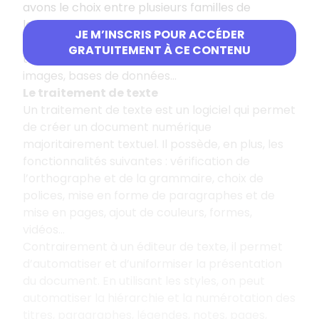
avons le choix entre plusieurs familles de
logiciels en fonction du type de document que
JE M’INSCRIS POUR ACCÉDER
l’on souhaite créer : traitements de texte,
GRATUITEMENT À CE CONTENU
tableurs, présentations, diaporamas, dessins et
images, bases de données…
Le traitement de texte
Un traitement de texte est un logiciel qui permet
de créer un document numérique
majoritairement textuel. Il possède, en plus, les
fonctionnalités suivantes : vérification de
l’orthographe et de la grammaire, choix de
polices, mise en forme de paragraphes et de
mise en pages, ajout de couleurs, formes,
vidéos…
Contrairement à un éditeur de texte, il permet
d’automatiser et d’uniformiser la présentation
du document. En utilisant les styles, on peut
automatiser la hiérarchie et la numérotation des
titres, paragraphes, légendes, notes, pages,