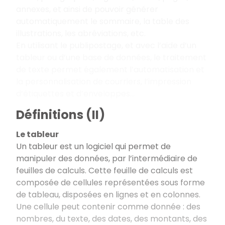
annexes, et ainsi de pouvoir générer
automatiquement le sommaire, la table des
illustrations, les abréviations, etc.
En utilisant le publipostage, et avec l’aide d’un
tableur ou d’une base de données, le traitement
de texte permet également l’automatisation et
la personnalisation de courriers, l’impression
d’étiquettes et d’enveloppes…
Définitions (II)
Le tableur
Un tableur est un logiciel qui permet de
manipuler des données, par l’intermédiaire de
feuilles de calculs. Cette feuille de calculs est
composée de cellules représentées sous forme
de tableau, disposées en lignes et en colonnes.
Une cellule peut contenir comme donnée : des
nombres, du texte, des dates, des montants, des