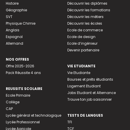
Histoire
Découvrir les diplômes
Géographie
Découvrir les formations
SVT
Découvrir les métiers
Physique Chimie
Découvrir les écoles
Anglais
Ecole de commerce
Espagnol
Ecole de design
Allemand
Ecole d’ingénieur
Devenir partenaire
NOS OFFRES
Offre 2025-2026
VIE ETUDIANTE
Pack Réussite 4 ans
Vie Etudiante
Bourses et prêts étudiants
Logement Etudiant
REUSSITE SCOLAIRE
Jobs Etudiant et Alternance
Ecole Primaire
Trouve ton job saisonnier
Collège
CAP
Lycée général et technologique
TESTS DE LANGUES
Lycée Professionnel
TFI
Lycée Agricole
TCF