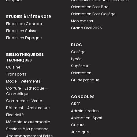
Orientation Post Bac
Orientation Post Collège
ETUDIER À L’ÉTRANGER
Mon master
Etudier au Canada
Grand Oral 2026
Etudier en Suisse
Etudier en Espagne
BLOG
Collège
BIBLIOTHEQUE DES
Lycée
TECHNIQUES
Supérieur
Cuisine
Orientation
Transports
Guide pratique
Mode - Vêtements
Coiffure - Esthétique -
Cosmétique
CONCOURS
Commerce - Vente
CRPE
Bâtiment - Architecture
Administration
Électricité
Animation-Sport
Mécanique automobile
Culture
Services à la personne
Juridique
Accompagnement Petite