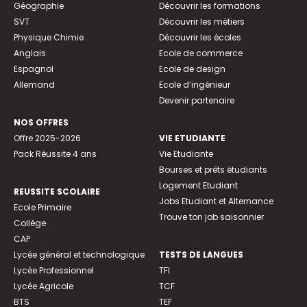
Géographie
Découvrir les formations
SVT
Découvrir les métiers
Physique Chimie
Découvrir les écoles
Anglais
Ecole de commerce
Espagnol
Ecole de design
Allemand
Ecole d’ingénieur
Devenir partenaire
NOS OFFRES
Offre 2025-2026
VIE ETUDIANTE
Pack Réussite 4 ans
Vie Etudiante
Bourses et prêts étudiants
Logement Etudiant
REUSSITE SCOLAIRE
Jobs Etudiant et Alternance
Ecole Primaire
Trouve ton job saisonnier
Collège
CAP
Lycée général et technologique
TESTS DE LANGUES
Lycée Professionnel
TFI
Lycée Agricole
TCF
BTS
TEF