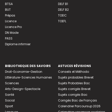
BTSA
DELF B1
BUT
DELF B2
Prépas
TOEIC
Licence
TOEFL
Licence Pro
DN Made
PASS
Diplome infirmier
BIBLIOTHEQUE DES SAVOIRS
ASTUCES RÉVISIONS
Droit-Economie-Gestion
Conseils et Méthodo
Littérature-Sciences Humaines
Sujets probables Brevet
Sciences
Sujets Probables Bac
Arts-Design-Spectacle
Sujets corrigés Brevet
Santé
Sujets corrigés Bac
Social
Corrigés Bac de Français
Sport
Calendrier Parcoursup 2026
Langues
Calendrier vacances scolaires