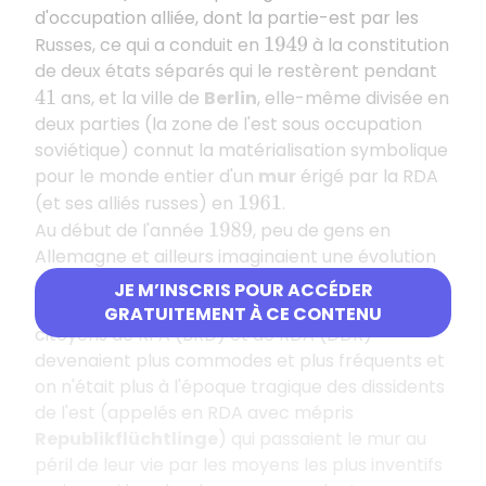
d'occupation alliée, dont la partie-est par les
Russes, ce qui a conduit en
à la constitution
1949
de deux états séparés qui le restèrent pendant
ans, et la ville de
Berlin
, elle-même divisée en
41
deux parties (la zone de l'est sous occupation
soviétique) connut la matérialisation symbolique
pour le monde entier d'un
mur
érigé par la RDA
(et ses alliés russes) en
.
1961
Au début de l'année
, peu de gens en
1989
Allemagne et ailleurs imaginaient une évolution
aussi rapide : certes, la guerre froide n'était plus
JE M’INSCRIS POUR ACCÉDER
d'actualité et petit à petit, les contacts entre
GRATUITEMENT À CE CONTENU
citoyens de RFA (BRD) et de RDA (DDR)
devenaient plus commodes et plus fréquents et
on n'était plus à l'époque tragique des dissidents
de l'est (appelés en RDA avec mépris
Republikflüchtlinge
) qui passaient le mur au
péril de leur vie par les moyens les plus inventifs