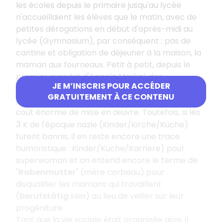
les écoles depuis le primaire jusqu'au lycée
n'accueillaient les élèves que le matin, avec de
petites dérogations en début d'après-midi au
lycée (Gymnasium), par conséquent : pas de
cantine et obligation de déjeuner à la maison, la
maman aux fourneaux. Petit à petit, depuis le
premier mandat d'Angela Merkel, des
JE M’INSCRIS POUR ACCÉDER
"
Ganztagsschulen
" se sont multipliées, si
GRATUITEMENT À CE CONTENU
possible avec cantine, ce qui a représenté un
coût énorme de mise en œuvre. Toutefois, si les
K de l'époque nazie (Kinder/Kirche/Küche)
3
furent bannis, il en reste encore une trace
humoristique : Kinder/Küche/Karriere) pour
superwoman et on entend encore le terme de
"
Rabenmutter
" (mère corbeau) pour
disqualifier les mamans qui travaillent
(
berufstätig
sein) au lieu de veiller sur leur
progéniture.
Tant que la vie sociale était organisée ainsi, il