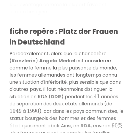
leur avantage comme la plupart l'avaient
d'abord imaginé.
fiche repère : Platz der Frauen
in Deutschland
Paradoxalement, alors que la chancelière
(
Kanzlerin
)
Angela Merkel
est considérée
comme la femme la plus puissante du monde,
les femmes allemandes ont longtemps connu
une situation d'infériorité, plus sensible que dans
d'autres pays. Il faut néanmoins distinguer la
situation en RDA (
DDR
) pendant les
années
41
de séparation des deux états allemands (de
à
), car dans les pays communistes, le
1949
1990
statut bourgeois des hommes et des femmes
était quasiment aboli. Ainsi, en
RDA
, environ
90
%
des femmes avaient un emploi, les familles