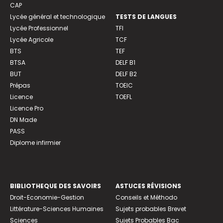
CAP
Lycée général et technologique
TESTS DE LANGUES
Lycée Professionnel
TFI
Lycée Agricole
TCF
BTS
TEF
BTSA
DELF B1
BUT
DELF B2
Prépas
TOEIC
Licence
TOEFL
Licence Pro
DN Made
PASS
Diplome infirmier
BIBLIOTHEQUE DES SAVOIRS
ASTUCES RÉVISIONS
Droit-Economie-Gestion
Conseils et Méthodo
Littérature-Sciences Humaines
Sujets probables Brevet
Sciences
Sujets Probables Bac