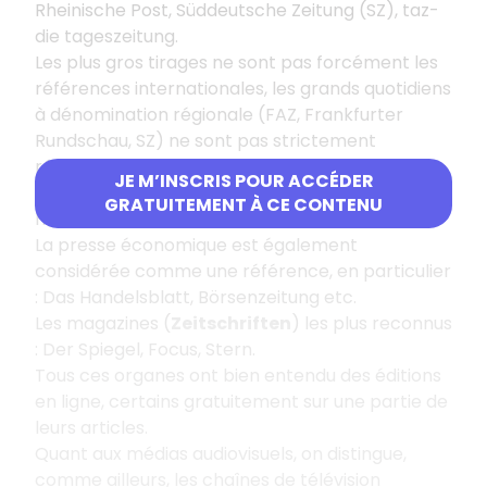
Rheinische Post, Süddeutsche Zeitung (SZ), taz-
die tageszeitung.
Les plus gros tirages ne sont pas forcément les
références internationales, les grands quotidiens
à dénomination régionale (FAZ, Frankfurter
Rundschau, SZ) ne sont pas strictement
régionaux et ils sont lus dans toute l'Allemagne
JE M’INSCRIS POUR ACCÉDER
et les pays germanophones ainsi qu'à
GRATUITEMENT À CE CONTENU
l'international.
La presse économique est également
considérée comme une référence, en particulier
: Das Handelsblatt, Börsenzeitung etc.
Les magazines (
Zeitschriften
) les plus reconnus
: Der Spiegel, Focus, Stern.
Tous ces organes ont bien entendu des éditions
en ligne, certains gratuitement sur une partie de
leurs articles.
Quant aux médias audiovisuels, on distingue,
comme ailleurs, les chaînes de télévision