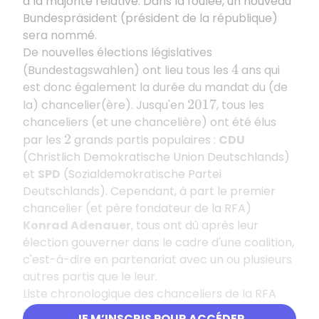
à la majorité relative. Dans la foulée, un nouveau
Bundespräsident (président de la république)
sera nommé.
De nouvelles élections législatives
(Bundestagswahlen) ont lieu tous les
ans qui
4
est donc également la durée du mandat du (de
la) chancelier(ère). Jusqu'en
, tous les
2017
chanceliers (et une chancelière) ont été élus
par les
grands partis populaires :
CDU
2
(Christlich Demokratische Union Deutschlands)
et
SPD
(Sozialdemokratische Partei
Deutschlands). Cependant, à part le premier
chancelier (et père fondateur de la RFA)
Konrad Adenauer
, tous ont dû après leur
élection gouverner dans le cadre d'une coalition,
c'est-à-dire en partenariat avec un ou plusieurs
autres partis que le leur.
Liste chronologique des chanceliers de la RFA
depuis
:
1949
JE M’INSCRIS POUR ACCÉDER