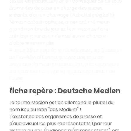
textile en particulier) et en conséquence de tous
les modes de prise en charge des jeunes
enfants, d'où un chômage (
Arbeitslosigkeit
)
féminin catastrophique, amenant même un
grand nombre de jeunes femmes à se faire
stériliser pour avoir de meilleures chances
d'obtenir un emploi.
Plus de
ans après la réunification, les
Länder
25
5
de l'ex-RDA affichent encore des taux de
chômage, féminin en particulier, très supérieurs
à à ceux des hommes et à ceux des Länder de
l'ouest.
fiche repère : Deutsche Medien
Le terme Medien est en allemand le pluriel du
nom issu du latin "das Medium" !
L'existence des organismes de presse et
d'audiovisuel les plus représentatifs (par leur
histoire ou par l'audience qu'ils rencontrent) est