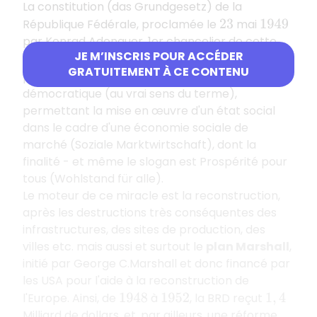
La constitution (das Grundgesetz) de la
République Fédérale, proclamée le
mai
23
1949
par Konrad Adenauer, 1er chancelier de cette
JE M’INSCRIS POUR ACCÉDER
république, prévoit dans son article
,
20
GRATUITEMENT À CE CONTENU
paragraphe
, la réalisation d'un état
1
démocratique (au vrai sens du terme),
permettant la mise en œuvre d'un état social
dans le cadre d'une économie sociale de
marché (Soziale Marktwirtschaft), dont la
finalité - et même le slogan est
P
rospérité pour
tous (Wohlstand für alle)
.
Le moteur de ce miracle est la reconstruction,
après les destructions très conséquentes des
infrastructures, des sites de production, des
villes etc. mais aussi et surtout le
plan Marshall
,
initié par George C.Marshall et donc financé par
les USA pour l'aide à la reconstruction de
l'Europe. Ainsi, de
à
, la BRD reçut
1948
1952
1
,
4
Milliard de dollars, et, par ailleurs, une réforme