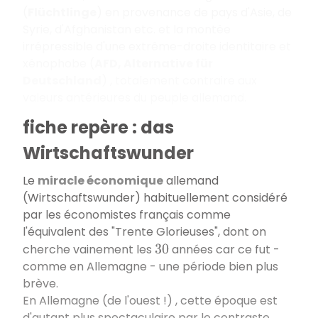
(
Flüchtlinge
) en provenance de pays d'Asie, de
Syrie, d'Afghanistan etc. et la montée
irrépressible d'une extrême-droite identitaire et
xénophobe (
AFD, Alternative für
Deutschland
) , totalement contraire aux
valeurs antérieures du peuple allemand.
fiche repère : das
Wirtschaftswunder
Le
miracle économique
allemand
(Wirtschaftswunder) habituellement considéré
par les économistes français comme
l'équivalent des "Trente Glorieuses", dont on
cherche vainement les
années car ce fut -
30
comme en Allemagne - une période bien plus
brève.
En Allemagne (de l'ouest !) , cette époque est
d'autant plus spectaculaire par le contraste