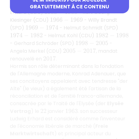
Konrad Adenauer (CDU)
- Ludwig
1949
−
1963
GRATUITEMENT À CE CONTENU
Erhard (CDU)
- Kurt Georg
1963
−
1966
Kiesinger (CDU)
- Willy Brandt
1966
−
1969
(SPD)
- Helmut Schmidt (SPD)
1969
−
1974
- Helmut Kohl (CDU)
1974
−
1982
1982
−
1998
- Gerhard Schröder (SPD)
-
1998
−
2005
Angela Merkel (CDU)
, mandat
2005
−
2017
renouvelé en
.
2017
Hormis son rôle déterminant dans la fondation
de l'Allemagne moderne, Konrad Adenauer, que
ses concitoyens appelaient avec tendresse "der
Alte" (le vieux) a également été l'artisan de la
réconciliation et de l'amitié franco-allemande,
consacrée par le Traité de l'Élysée (der
Elysée
Vertrag
) le
janvier
. son successeur
22
1963
Ludwig Erhard est considéré comme l'inventeur
de l'économie libérale de marché (
Freie
Marktwirtschaft
) et principal acteur du