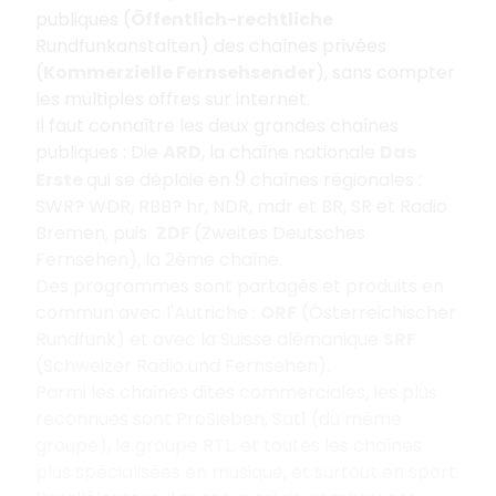
publiques (
Öffentlich-rechtliche
Rundfunkanstalten) des chaînes privées
(
Kommerzielle Fernsehsender
), sans compter
les multiples offres sur internet.
Il faut connaître les deux grandes chaînes
publiques : Die
ARD
, la chaîne nationale
Das
Erste
qui se déploie en
chaînes régionales :
9
SWR? WDR, RBB? hr, NDR, mdr et BR, SR et Radio
Bremen, puis
ZDF
(Zweites Deutsches
Fernsehen), la 2ème chaîne.
Des programmes sont partagés et produits en
commun avec l'Autriche :
ORF
(Österreichischer
Rundfunk) et avec la Suisse alémanique
SRF
(Schweizer Radio und Fernsehen).
Parmi les chaînes dites commerciales, les plus
reconnues sont ProSieben, Sat1 (du même
groupe), le groupe RTL, et toutes les chaînes
plus spécialisées en musique, et surtout en sport.