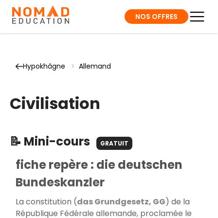
NOS OFFRES
Hypokhâgne
>
Allemand
Civilisation
📝 Mini-cours
GRATUIT
fiche repère : die deutschen
Bundeskanzler
La constitution (
das Gru
ndgesetz, GG
) de la
République Fédérale allemande, proclamée le