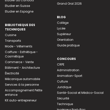
Etudier au Canada
Grand Oral 2026
Etudier en Suisse
Etudier en Espagne
BLOG
Collège
BIBLIOTHEQUE DES
Lycée
TECHNIQUES
Supérieur
Cuisine
Orientation
Transports
Guide pratique
Mode - Vêtements
Coiffure - Esthétique -
Cosmétique
CONCOURS
Commerce - Vente
CRPE
Bâtiment - Architecture
Administration
Électricité
Animation-Sport
Mécanique automobile
Culture
Services à la personne
Juridique
Accompagnement Petite
Santé-Social et Médico-Social
enfance
Sécurité
Kit auto-entrepreneur
Technique
Ingénieur Post-Bac