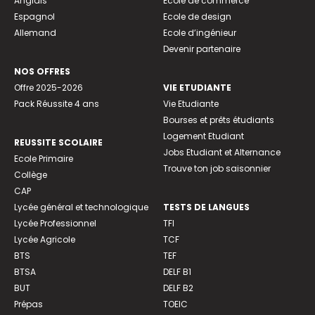
Anglais
Ecole de commerce
Espagnol
Ecole de design
Allemand
Ecole d’ingénieur
Devenir partenaire
NOS OFFRES
Offre 2025-2026
VIE ETUDIANTE
Pack Réussite 4 ans
Vie Etudiante
Bourses et prêts étudiants
Logement Etudiant
REUSSITE SCOLAIRE
Jobs Etudiant et Alternance
Ecole Primaire
Trouve ton job saisonnier
Collège
CAP
Lycée général et technologique
TESTS DE LANGUES
Lycée Professionnel
TFI
Lycée Agricole
TCF
BTS
TEF
BTSA
DELF B1
BUT
DELF B2
Prépas
TOEIC