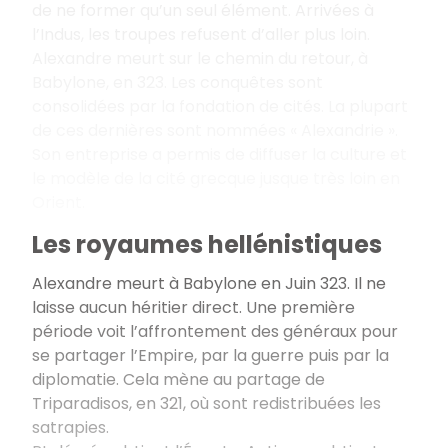
de ne former qu’un seul élément. Arrivées à
l’Indus, les troupes refusent d’aller plus loin.
Alexandre meurt sur le chemin du retour, à
Babylone, en 323. Les conquêtes sont
consolidées par la fondation de cités. La plupart
de ces dernières sont nommées «
Alexandrie
».
Son entreprise a permis de diffuser la culture et
le modèle de la cité grecque jusque très loin en
Orient.
Les royaumes hellénistiques
Alexandre meurt à Babylone en Juin 323. Il ne
laisse aucun héritier direct. Une première
période voit l’affrontement des généraux pour
se partager l’Empire, par la guerre puis par la
diplomatie. Cela mène au partage de
Triparadisos, en 321, où sont redistribuées les
satrapies.