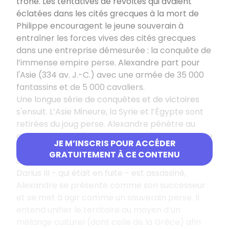
trône. Les tentatives de révoltes qui avaient
éclatées dans les cités grecques à la mort de
Philippe encouragent le jeune souverain à
entraîner les forces vives des cités grecques
dans une entreprise démesurée : la conquête de
l’immense empire perse.
Alexandre part pour
l'Asie (334 av. J.-C.) avec une armée de 35 000
fantassins et de 5 000 cavaliers.
Une longue série de conquêtes et de victoires
s'ensuit. L’Asie Mineure, la Syrie et l’Égypte sont
retirées du joug perse. Alexandre pénètre au
cœur même de l'empire perse. Il franchit ensuite
JE M’INSCRIS POUR ACCÉDER
l'Euphrate et le Tigre pour conquérir Suse et
GRATUITEMENT À CE CONTENU
Babylone en 331 puis Persépolis (330). Lorsque
Darius III - qui était en fuite - est assassiné,
Alexandre se présente comme son successeur
et se met à agir comme un souverain perse. Il
entend unifier le territoire au moyen d’un
mélange culturel (dont celle de la Grèce) afin