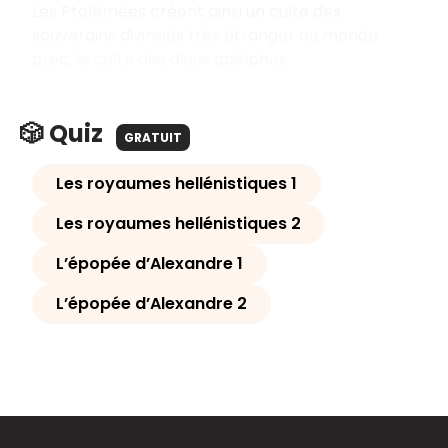
Les Ptolémées créent ainsi un culte des
souverains divinisés très étranger au monde
grec, le culte des dieux adelphes.
🎲 Quiz
GRATUIT
Les royaumes hellénistiques 1
Les royaumes hellénistiques 2
L’épopée d’Alexandre 1
L’épopée d’Alexandre 2