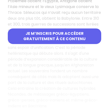
Ptolémée obtient l’Égypte, Antigone obtient
l‘Asie mineure et le vieux Lysimaque conserve la
Thrace. Séleucos qui n’avait reçu aucun territoire
deux ans plus tôt, obtient la Babylonie. Entre 310
et 300, trois guerres de successions sont livrées
entre ces commandements. À l’issue de celles-
JE M’INSCRIS POUR ACCÉDER
ci, les survivants s’organisent en royauté entre
GRATUITEMENT À CE CONTENU
307 et 305. L’empire d’Alexandre est démantelé
sans espoir d’unification. C’est la période
hellénistique qui débute alors. Il s'agit d'une
période d’expansion considérable de la culture
et de la langue grecque, jusqu'en Afghanistan
actuel. Les souverains fondent un nombre
conséquent de cités mais ils adoptent aussi une
part de la culture et des rituels autochtones.
Cela entraîne la création de cultures hybrides
fécondes, de métissages gréco-égyptiens,
gréco-perses, gréco-iraniens et même gréco-
Indiens en Bactriane.