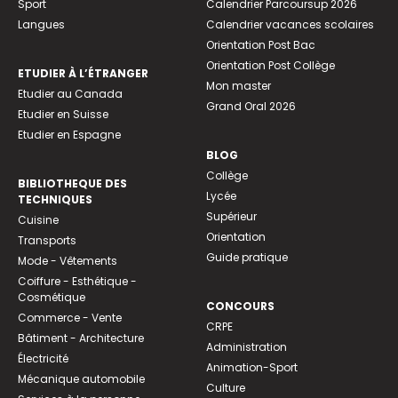
Sport
Calendrier Parcoursup 2026
Langues
Calendrier vacances scolaires
Orientation Post Bac
Orientation Post Collège
ETUDIER À L’ÉTRANGER
Mon master
Etudier au Canada
Grand Oral 2026
Etudier en Suisse
Etudier en Espagne
BLOG
Collège
BIBLIOTHEQUE DES
Lycée
TECHNIQUES
Supérieur
Cuisine
Orientation
Transports
Guide pratique
Mode - Vêtements
Coiffure - Esthétique -
Cosmétique
CONCOURS
Commerce - Vente
CRPE
Bâtiment - Architecture
Administration
Électricité
Animation-Sport
Mécanique automobile
Culture