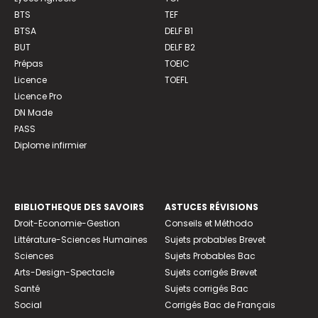
BTS
TEF
BTSA
DELF B1
BUT
DELF B2
Prépas
TOEIC
Licence
TOEFL
Licence Pro
DN Made
PASS
Diplome infirmier
BIBLIOTHEQUE DES SAVOIRS
ASTUCES RÉVISIONS
Droit-Economie-Gestion
Conseils et Méthodo
Littérature-Sciences Humaines
Sujets probables Brevet
Sciences
Sujets Probables Bac
Arts-Design-Spectacle
Sujets corrigés Brevet
Santé
Sujets corrigés Bac
Social
Corrigés Bac de Français