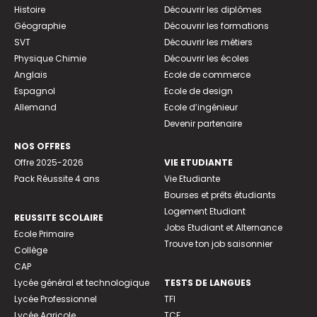
Histoire
Découvrir les diplômes
Géographie
Découvrir les formations
SVT
Découvrir les métiers
Physique Chimie
Découvrir les écoles
Anglais
Ecole de commerce
Espagnol
Ecole de design
Allemand
Ecole d’ingénieur
Devenir partenaire
NOS OFFRES
Offre 2025-2026
VIE ETUDIANTE
Pack Réussite 4 ans
Vie Etudiante
Bourses et prêts étudiants
Logement Etudiant
REUSSITE SCOLAIRE
Jobs Etudiant et Alternance
Ecole Primaire
Trouve ton job saisonnier
Collège
CAP
Lycée général et technologique
TESTS DE LANGUES
Lycée Professionnel
TFI
Lycée Agricole
TCF