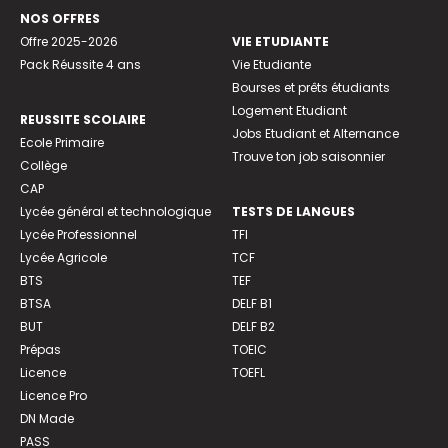
NOS OFFRES
Offre 2025-2026
VIE ETUDIANTE
Pack Réussite 4 ans
Vie Etudiante
Bourses et prêts étudiants
Logement Etudiant
REUSSITE SCOLAIRE
Jobs Etudiant et Alternance
Ecole Primaire
Trouve ton job saisonnier
Collège
CAP
Lycée général et technologique
TESTS DE LANGUES
Lycée Professionnel
TFI
Lycée Agricole
TCF
BTS
TEF
BTSA
DELF B1
BUT
DELF B2
Prépas
TOEIC
Licence
TOEFL
Licence Pro
DN Made
PASS