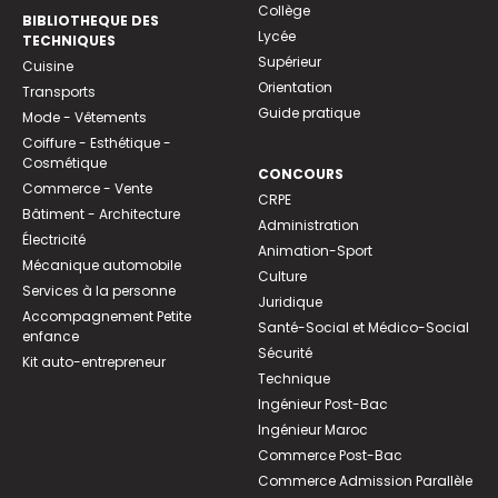
Collège
BIBLIOTHEQUE DES
Lycée
TECHNIQUES
Supérieur
Cuisine
Orientation
Transports
Guide pratique
Mode - Vêtements
Coiffure - Esthétique -
Cosmétique
CONCOURS
Commerce - Vente
CRPE
Bâtiment - Architecture
Administration
Électricité
Animation-Sport
Mécanique automobile
Culture
Services à la personne
Juridique
Accompagnement Petite
Santé-Social et Médico-Social
enfance
Sécurité
Kit auto-entrepreneur
Technique
Ingénieur Post-Bac
Ingénieur Maroc
Commerce Post-Bac
Commerce Admission Parallèle