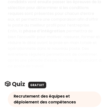
candidats vont ensuite passer les épreuves de la
sélection pour déterminer si les conditions
requises sont présentes pour chacun d’entre
eux, et permettre une comparaison afin d’offrir
le poste au meilleur profil pour l’entreprise.
Enfin, la
phase d’intégration
permettra de
bien l'accueillir pour motiver, rassurer, former et
réduire le délai avant la prise en main totale et
opérationnelle dans le nouveau poste. Des
entretiens réguliers permettront de confirmer,
après une période d’essai, le choix du postulant à
ce poste de travail.
🎲 Quiz
GRATUIT
Recrutement des équipes et
déploiement des compétences