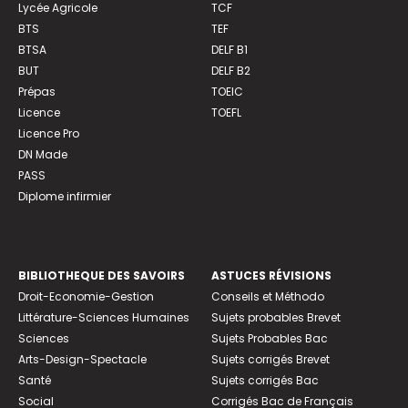
Lycée Agricole
TCF
BTS
TEF
BTSA
DELF B1
BUT
DELF B2
Prépas
TOEIC
Licence
TOEFL
Licence Pro
DN Made
PASS
Diplome infirmier
BIBLIOTHEQUE DES SAVOIRS
ASTUCES RÉVISIONS
Droit-Economie-Gestion
Conseils et Méthodo
Littérature-Sciences Humaines
Sujets probables Brevet
Sciences
Sujets Probables Bac
Arts-Design-Spectacle
Sujets corrigés Brevet
Santé
Sujets corrigés Bac
Social
Corrigés Bac de Français