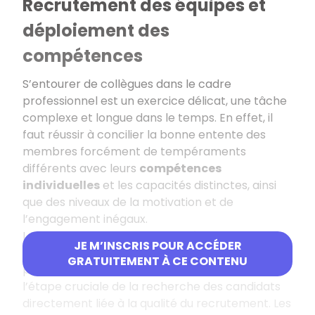
Recrutement des équipes et
déploiement des
compétences
S’entourer de collègues dans le cadre
professionnel est un exercice délicat, une tâche
complexe et longue dans le temps. En effet, il
faut réussir à concilier la bonne entente des
membres forcément de tempéraments
différents avec leurs
compétences
individuelles
et les capacités distinctes, ainsi
que des niveaux de la motivation et de
l’engagement inégaux.
Le recrutement passe par la définition des
JE M’INSCRIS POUR ACCÉDER
attentes professionnelles
en rapport avec le
GRATUITEMENT À CE CONTENU
poste et les missions à effectuer. Puis, vient
l’étape cruciale de la recherche des candidats
directement liée à la qualité du recrutement. Les