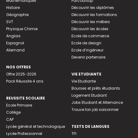
Mathématiques
Parcoursup
Histoire
Découvrir les diplômes
Géographie
Découvrir les formations
SVT
Découvrir les métiers
Physique Chimie
Découvrir les écoles
Anglais
Ecole de commerce
Espagnol
Ecole de design
Allemand
Ecole d’ingénieur
Devenir partenaire
NOS OFFRES
Offre 2025-2026
VIE ETUDIANTE
Pack Réussite 4 ans
Vie Etudiante
Bourses et prêts étudiants
Logement Etudiant
REUSSITE SCOLAIRE
Jobs Etudiant et Alternance
Ecole Primaire
Trouve ton job saisonnier
Collège
CAP
Lycée général et technologique
TESTS DE LANGUES
Lycée Professionnel
TFI