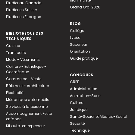
Mon master
Etudier au Canada
Grand Oral 2026
Etudier en Suisse
Etudier en Espagne
BLOG
Collège
BIBLIOTHEQUE DES
Lycée
TECHNIQUES
Supérieur
Cuisine
Orientation
Transports
Guide pratique
Mode - Vêtements
Coiffure - Esthétique -
Cosmétique
CONCOURS
Commerce - Vente
CRPE
Bâtiment - Architecture
Administration
Électricité
Animation-Sport
Mécanique automobile
Culture
Services à la personne
Juridique
Accompagnement Petite
Santé-Social et Médico-Social
enfance
Sécurité
Kit auto-entrepreneur
Technique