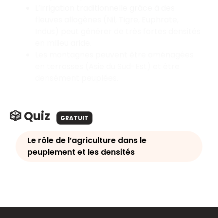
L’irrigation traditionnelle grâce à des
fleuves allogènes (Nil, Tigre, Euphrate,
Indus) peut générer de très fortes densités
en milieu aride.
Les montagnes peuvent être aménagées
en terrasses (Asie du Sud-Est) et être
densément peuplées.
🎲 Quiz
GRATUIT
Le rôle de l’agriculture dans le
peuplement et les densités