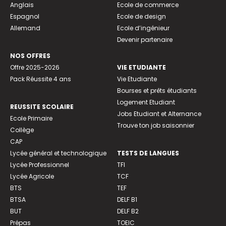
Anglais
Ecole de commerce
Espagnol
Ecole de design
Allemand
Ecole d’ingénieur
Devenir partenaire
NOS OFFRES
Offre 2025-2026
VIE ETUDIANTE
Pack Réussite 4 ans
Vie Etudiante
Bourses et prêts étudiants
Logement Etudiant
REUSSITE SCOLAIRE
Jobs Etudiant et Alternance
Ecole Primaire
Trouve ton job saisonnier
Collège
CAP
Lycée général et technologique
TESTS DE LANGUES
Lycée Professionnel
TFI
Lycée Agricole
TCF
BTS
TEF
BTSA
DELF B1
BUT
DELF B2
Prépas
TOEIC