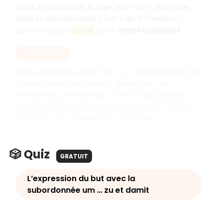
Dans la principale, le sujet est « ich », alors que
dans la subordonnée, c'est « die Schwester »
donc on utilise
damit
et un
verbe conjugué
.
EN RÉSUMÉ
Le but s'exprime avec "um ... zu" (même sujet) ou
"damit" (sujets différents). Avec "um ... zu",
l'infinitif est précédé de "zu" en fin de phrase.
Avec les verbes à préverbe séparable, "zu" se
place entre le préverbe et le verbe.
🎲 Quiz
GRATUIT
L’expression du but avec la
subordonnée um … zu et damit