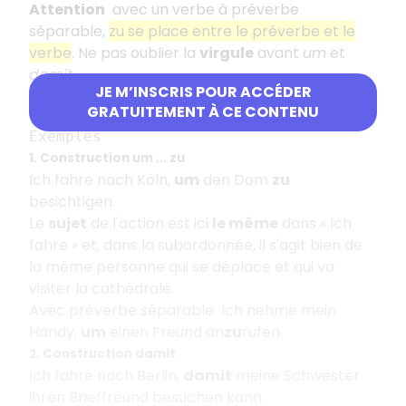
Attention
avec un verbe à préverbe
séparable,
zu se place entre le préverbe et le
verbe
. Ne pas oublier la
virgule
avant
um
et
damit
.
JE M’INSCRIS POUR ACCÉDER
Exemples d'application
GRATUITEMENT À CE CONTENU
Exemples
1. Construction um ... zu
Ich fahre nach Köln,
um
den Dom
zu
besichtigen.
Le
sujet
de l'action est ici
le même
dans « Ich
fahre » et, dans la subordonnée, il s'agit bien de
la même personne qui se déplace et qui va
visiter la cathédrale.
Avec préverbe séparable Ich nehme mein
Handy,
um
einen Freund an
zu
rufen.
2. Construction damit
Ich fahre nach Berlin,
damit
meine Schwester
ihren Brieffreund besuchen kann.