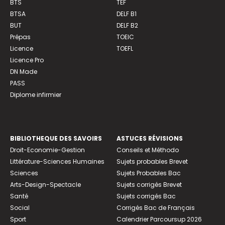
BTS
TEF
BTSA
DELF B1
BUT
DELF B2
Prépas
TOEIC
Licence
TOEFL
Licence Pro
DN Made
PASS
Diplome infirmier
BIBLIOTHEQUE DES SAVOIRS
ASTUCES RÉVISIONS
Droit-Economie-Gestion
Conseils et Méthodo
Littérature-Sciences Humaines
Sujets probables Brevet
Sciences
Sujets Probables Bac
Arts-Design-Spectacle
Sujets corrigés Brevet
Santé
Sujets corrigés Bac
Social
Corrigés Bac de Français
Sport
Calendrier Parcoursup 2026