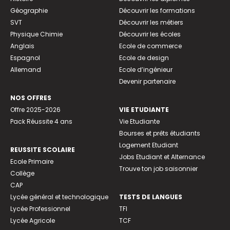
Géographie
Découvrir les formations
SVT
Découvrir les métiers
Physique Chimie
Découvrir les écoles
Anglais
Ecole de commerce
Espagnol
Ecole de design
Allemand
Ecole d’ingénieur
Devenir partenaire
NOS OFFRES
Offre 2025-2026
VIE ETUDIANTE
Pack Réussite 4 ans
Vie Etudiante
Bourses et prêts étudiants
Logement Etudiant
REUSSITE SCOLAIRE
Jobs Etudiant et Alternance
Ecole Primaire
Trouve ton job saisonnier
Collège
CAP
Lycée général et technologique
TESTS DE LANGUES
Lycée Professionnel
TFI
Lycée Agricole
TCF