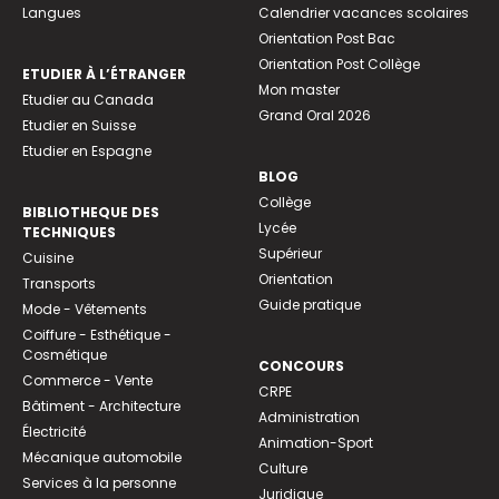
Langues
Calendrier vacances scolaires
Orientation Post Bac
Orientation Post Collège
ETUDIER À L’ÉTRANGER
Mon master
Etudier au Canada
Grand Oral 2026
Etudier en Suisse
Etudier en Espagne
BLOG
Collège
BIBLIOTHEQUE DES
Lycée
TECHNIQUES
Supérieur
Cuisine
Orientation
Transports
Guide pratique
Mode - Vêtements
Coiffure - Esthétique -
Cosmétique
CONCOURS
Commerce - Vente
CRPE
Bâtiment - Architecture
Administration
Électricité
Animation-Sport
Mécanique automobile
Culture
Services à la personne
Juridique