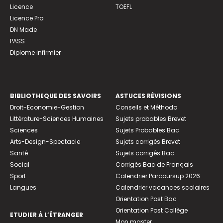
Licence
TOEFL
Licence Pro
DN Made
PASS
Diplome infirmier
BIBLIOTHEQUE DES SAVOIRS
ASTUCES RÉVISIONS
Droit-Economie-Gestion
Conseils et Méthodo
Littérature-Sciences Humaines
Sujets probables Brevet
Sciences
Sujets Probables Bac
Arts-Design-Spectacle
Sujets corrigés Brevet
Santé
Sujets corrigés Bac
Social
Corrigés Bac de Français
Sport
Calendrier Parcoursup 2026
Langues
Calendrier vacances scolaires
Orientation Post Bac
Orientation Post Collège
ETUDIER À L’ÉTRANGER
Mon master