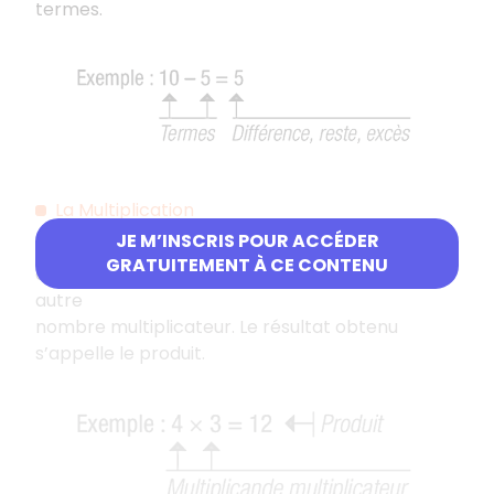
termes.
La Multiplication
JE M’INSCRIS POUR ACCÉDER
C’est l’opération qui permet d’obtenir le résultat
GRATUITEMENT À CE CONTENU
d’un nombre multiplicande multiplié par un
autre
nombre multiplicateur. Le résultat obtenu
s’appelle le produit.