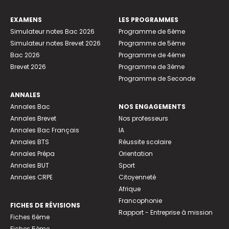
EXAMENS
LES PROGRAMMES
Simulateur notes Bac 2026
Programme de 6ème
Simulateur notes Brevet 2026
Programme de 5ème
Bac 2026
Programme de 4ème
Brevet 2026
Programme de 3ème
Programme de Seconde
ANNALES
Annales Bac
NOS ENGAGEMENTS
Annales Brevet
Nos professeurs
Annales Bac Français
IA
Annales BTS
Réussite scolaire
Annales Prépa
Orientation
Annales BUT
Sport
Annales CRPE
Citoyenneté
Afrique
Francophonie
FICHES DE RÉVISIONS
Rapport - Entreprise à mission
Fiches 6ème
Fiches 5ème