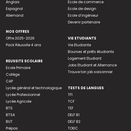
Anglais
Ecole de commerce
Espagnol
Ecole de design
Allemand
Ecole d’ingénieur
Devenir partenaire
NOS OFFRES
Offre 2025-2026
VIE ETUDIANTE
Pack Réussite 4 ans
Vie Etudiante
Bourses et prêts étudiants
Logement Etudiant
REUSSITE SCOLAIRE
Jobs Etudiant et Alternance
Ecole Primaire
Trouve ton job saisonnier
Collège
CAP
Lycée général et technologique
TESTS DE LANGUES
Lycée Professionnel
TFI
Lycée Agricole
TCF
BTS
TEF
BTSA
DELF B1
BUT
DELF B2
Prépas
TOEIC