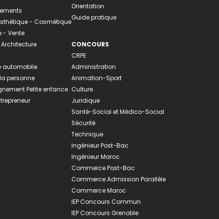
Orientation
tements
Guide pratique
 Esthétique - Cosmétique
- Vente
 Architecture
CONCOURS
CRPE
 automobile
Administration
 la personne
Animation-Sport
ement Petite enfance
Culture
ntrepreneur
Juridique
Santé-Social et Médico-Social
Sécurité
Technique
Ingénieur Post-Bac
Ingénieur Maroc
Commerce Post-Bac
Commerce Admission Parallèle
Commerce Maroc
IEP Concours Commun
IEP Concours Grenoble