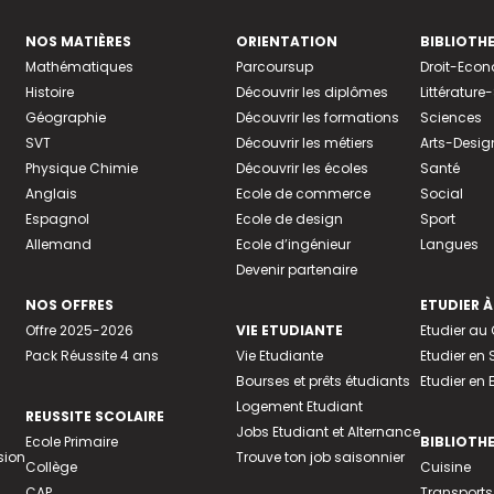
NOS MATIÈRES
ORIENTATION
BIBLIOTH
Mathématiques
Parcoursup
Droit-Eco
Histoire
Découvrir les diplômes
Littératur
Géographie
Découvrir les formations
Sciences
SVT
Découvrir les métiers
Arts-Desig
Physique Chimie
Découvrir les écoles
Santé
Anglais
Ecole de commerce
Social
Espagnol
Ecole de design
Sport
Allemand
Ecole d’ingénieur
Langues
Devenir partenaire
NOS OFFRES
ETUDIER À
Offre 2025-2026
VIE ETUDIANTE
Etudier a
Pack Réussite 4 ans
Vie Etudiante
Etudier en 
Bourses et prêts étudiants
Etudier en
Logement Etudiant
REUSSITE SCOLAIRE
Jobs Etudiant et Alternance
Ecole Primaire
BIBLIOTH
sion
Trouve ton job saisonnier
Collège
Cuisine
CAP
Transports