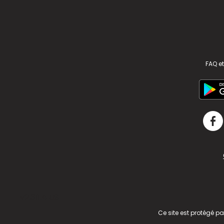
FAQ et
v2.311.4 US
Ce site est protégé p