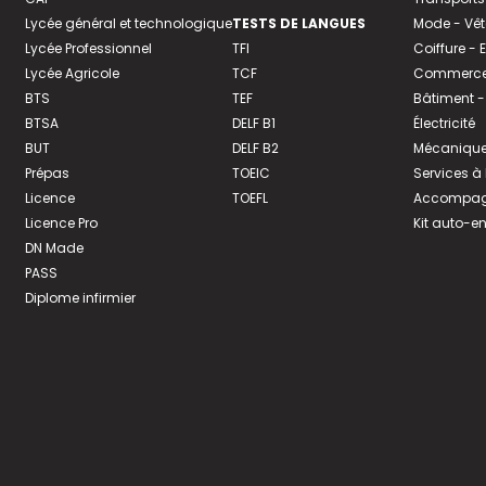
Lycée général et technologique
TESTS DE LANGUES
Mode - Vê
Lycée Professionnel
TFI
Coiffure -
Lycée Agricole
TCF
Commerce 
BTS
TEF
Bâtiment -
BTSA
DELF B1
Électricité
BUT
DELF B2
Mécanique
Prépas
TOEIC
Services à
Licence
TOEFL
Accompagn
Licence Pro
Kit auto-e
DN Made
PASS
Diplome infirmier