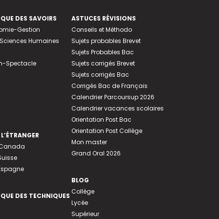
EQUE DES SAVOIRS
ASTUCES RÉVISIONS
nomie-Gestion
Conseils et Méthodo
e-Sciences Humaines
Sujets probables Brevet
Sujets Probables Bac
n-Spectacle
Sujets corrigés Brevet
Sujets corrigés Bac
Corrigés Bac de Français
Calendrier Parcoursup 2026
Calendrier vacances scolaires
Orientation Post Bac
Orientation Post Collège
 L’ÉTRANGER
Mon master
u Canada
Grand Oral 2026
Suisse
 Espagne
BLOG
Collège
EQUE DES TECHNIQUES
Lycée
Supérieur