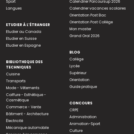
Sport
Calendrier Parcoursup 2026
Langues
Calendrier vacances scolaires
Orientation Post Bac
Orientation Post Collège
ETUDIER À L’ÉTRANGER
Mon master
Etudier au Canada
Grand Oral 2026
Etudier en Suisse
Etudier en Espagne
BLOG
Collège
BIBLIOTHEQUE DES
Lycée
TECHNIQUES
Supérieur
Cuisine
Orientation
Transports
Guide pratique
Mode - Vêtements
Coiffure - Esthétique -
Cosmétique
CONCOURS
Commerce - Vente
CRPE
Bâtiment - Architecture
Administration
Électricité
Animation-Sport
Mécanique automobile
Culture