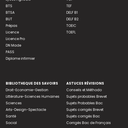
BTS
TEF
BTSA
DELF B1
BUT
DELF B2
Prépas
TOEIC
Licence
TOEFL
Licence Pro
DN Made
PASS
Diplome infirmier
BIBLIOTHEQUE DES SAVOIRS
ASTUCES RÉVISIONS
Droit-Economie-Gestion
Conseils et Méthodo
Littérature-Sciences Humaines
Sujets probables Brevet
Sciences
Sujets Probables Bac
Arts-Design-Spectacle
Sujets corrigés Brevet
Santé
Sujets corrigés Bac
Social
Corrigés Bac de Français