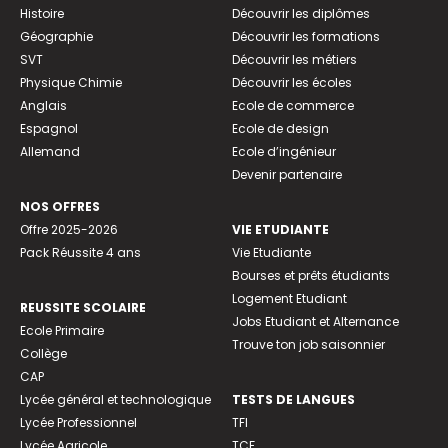
Histoire
Découvrir les diplômes
Géographie
Découvrir les formations
SVT
Découvrir les métiers
Physique Chimie
Découvrir les écoles
Anglais
Ecole de commerce
Espagnol
Ecole de design
Allemand
Ecole d’ingénieur
Devenir partenaire
NOS OFFRES
Offre 2025-2026
VIE ETUDIANTE
Pack Réussite 4 ans
Vie Etudiante
Bourses et prêts étudiants
Logement Etudiant
REUSSITE SCOLAIRE
Jobs Etudiant et Alternance
Ecole Primaire
Trouve ton job saisonnier
Collège
CAP
Lycée général et technologique
TESTS DE LANGUES
Lycée Professionnel
TFI
Lycée Agricole
TCF