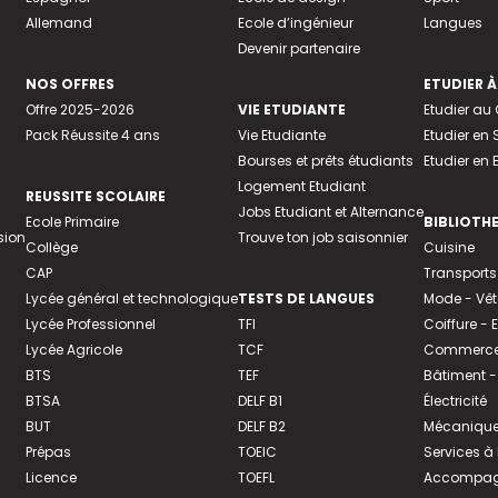
Allemand
Ecole d’ingénieur
Langues
Devenir partenaire
NOS OFFRES
ETUDIER À
Offre 2025-2026
VIE ETUDIANTE
Etudier a
Pack Réussite 4 ans
Vie Etudiante
Etudier en 
Bourses et prêts étudiants
Etudier en
Logement Etudiant
REUSSITE SCOLAIRE
Jobs Etudiant et Alternance
Ecole Primaire
BIBLIOTH
sion
Trouve ton job saisonnier
Collège
Cuisine
CAP
Transports
Lycée général et technologique
TESTS DE LANGUES
Mode - Vê
Lycée Professionnel
TFI
Coiffure -
Lycée Agricole
TCF
Commerce 
BTS
TEF
Bâtiment -
BTSA
DELF B1
Électricité
BUT
DELF B2
Mécanique
Prépas
TOEIC
Services à
Licence
TOEFL
Accompagn