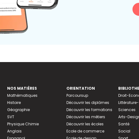
NOS MATIÈRES
ORIENTATION
BIBLIOTH
Mathématiques
Parcoursup
Droit-Eco
Histoire
Découvrir les diplômes
Littératur
Géographie
Découvrir les formations
Sciences
SVT
Découvrir les métiers
Arts-Desig
Physique Chimie
Découvrir les écoles
Santé
Anglais
Ecole de commerce
Social
Espagnol
Ecole de design
Sport