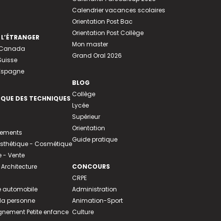
Calendrier vacances scolaires
Orientation Post Bac
Orientation Post Collège
 L’ÉTRANGER
Mon master
u Canada
Grand Oral 2026
Suisse
 Espagne
BLOG
Collège
EQUE DES TECHNIQUES
Lycée
Supérieur
Orientation
tements
Guide pratique
 Esthétique - Cosmétique
- Vente
 Architecture
CONCOURS
CRPE
 automobile
Administration
 la personne
Animation-Sport
ement Petite enfance
Culture