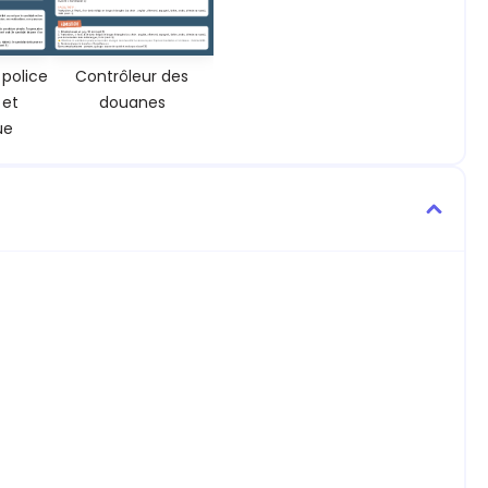
 police
Contrôleur des
 et
douanes
ue