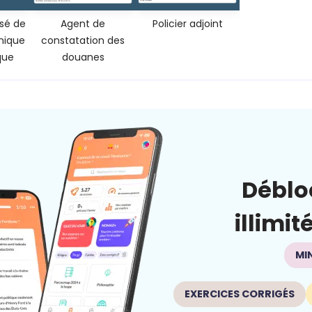
isé de
Agent de
Policier adjoint
hnique
constatation des
que
douanes
Déblo
illimit
MI
EXERCICES CORRIGÉS