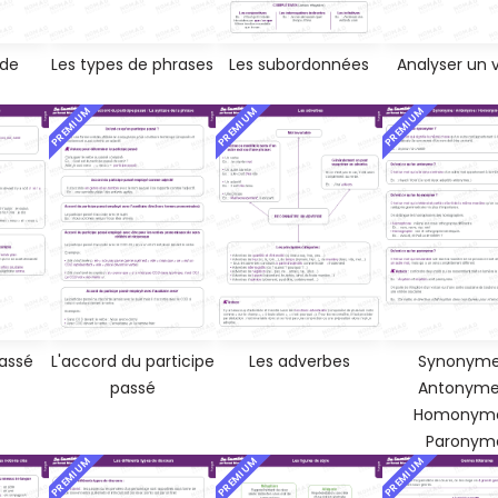
 de
Les types de phrases
Les subordonnées
Analyser un 
PREMIUM
PREMIUM
PREMIUM
Passé
L'accord du participe
Les adverbes
Synonyme
passé
Antonyme
Homonyme
Paronym
PREMIUM
PREMIUM
PREMIUM