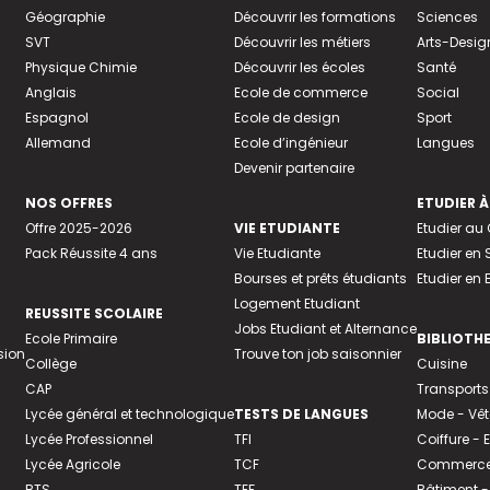
Géographie
Découvrir les formations
Sciences
SVT
Découvrir les métiers
Arts-Desig
Physique Chimie
Découvrir les écoles
Santé
Anglais
Ecole de commerce
Social
Espagnol
Ecole de design
Sport
Allemand
Ecole d’ingénieur
Langues
Devenir partenaire
NOS OFFRES
ETUDIER À
Offre 2025-2026
VIE ETUDIANTE
Etudier a
Pack Réussite 4 ans
Vie Etudiante
Etudier en 
Bourses et prêts étudiants
Etudier en
Logement Etudiant
REUSSITE SCOLAIRE
Jobs Etudiant et Alternance
Ecole Primaire
BIBLIOTH
sion
Trouve ton job saisonnier
Collège
Cuisine
CAP
Transports
Lycée général et technologique
TESTS DE LANGUES
Mode - Vê
Lycée Professionnel
TFI
Coiffure -
Lycée Agricole
TCF
Commerce 
BTS
TEF
Bâtiment -