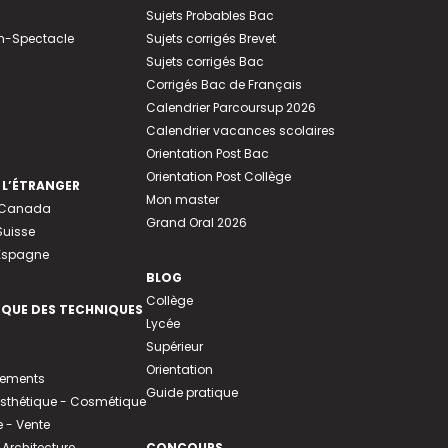
Sujets Probables Bac
n-Spectacle
Sujets corrigés Brevet
Sujets corrigés Bac
Corrigés Bac de Français
Calendrier Parcoursup 2026
Calendrier vacances scolaires
Orientation Post Bac
Orientation Post Collège
 L’ÉTRANGER
Mon master
u Canada
Grand Oral 2026
Suisse
 Espagne
BLOG
Collège
EQUE DES TECHNIQUES
Lycée
Supérieur
Orientation
tements
Guide pratique
 Esthétique - Cosmétique
- Vente
 Architecture
CONCOURS