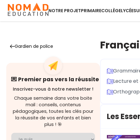
NOTRE PROJET
PRIMAIRE
COLLÈGE
LYCÉE
SU
França
Gardien de police
Grammaire
💌 Premier pas vers la réussite
Lecture et 
Inscrivez-vous à notre newsletter !
Orthograph
Chaque semaine dans votre boite
mail : conseils, contenus
pédagogiques, toutes les clés pour
Les Esse
la réussite de vos enfants et bien
plus ! 🎯