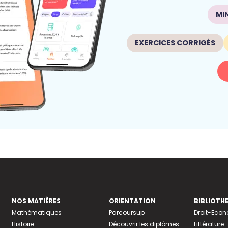
MI
EXERCICES CORRIGÉS
NOS MATIÈRES
ORIENTATION
BIBLIOTH
Mathématiques
Parcoursup
Droit-Eco
Histoire
Découvrir les diplômes
Littératur