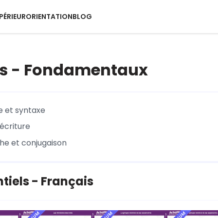
PÉRIEUR
ORIENTATION
BLOG
is - Fondamentaux
 et syntaxe
écriture
e et conjugaison
ntiels - Français