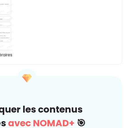
éraires
quer les contenus
és
avec NOMAD+
🎯