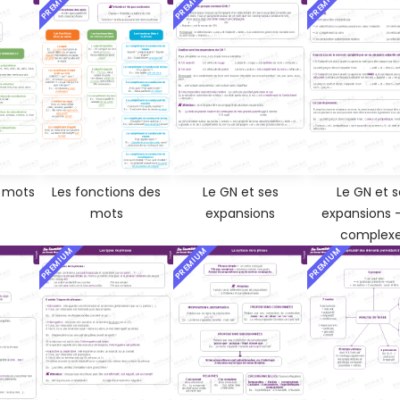
PREMIUM
PREMIUM
PREMIUM
e mots
Les fonctions des
Le GN et ses
Le GN et s
mots
expansions
expansions 
complex
PREMIUM
PREMIUM
PREMIUM