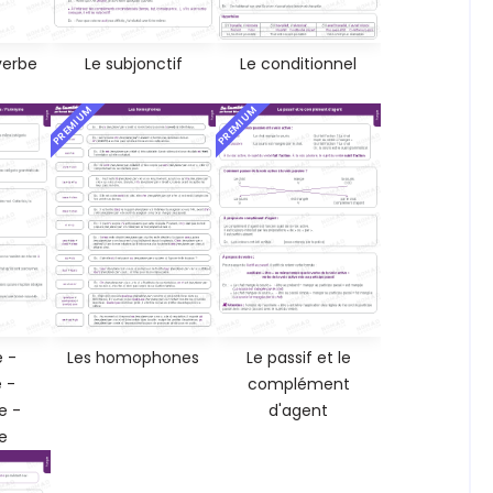
verbe
Le subjonctif
Le conditionnel
PREMIUM
PREMIUM
 -
Les homophones
Le passif et le
 -
complément
 -
d'agent
e