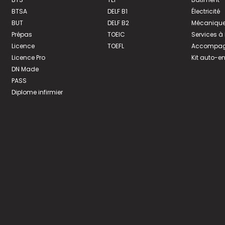
BTSA
DELF B1
Électricité
BUT
DELF B2
Mécanique
Prépas
TOEIC
Services à
Licence
TOEFL
Accompagn
Licence Pro
Kit auto-e
DN Made
PASS
Diplome infirmier