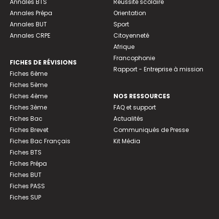
Annales BTS
Réussite scolaire
Annales Prépa
Orientation
Annales BUT
Sport
Annales CRPE
Citoyenneté
Afrique
Francophonie
FICHES DE RÉVISIONS
Rapport - Entreprise à mission
Fiches 6ème
Fiches 5ème
Fiches 4ème
NOS RESSOURCES
Fiches 3ème
FAQ et support
Fiches Bac
Actualités
Fiches Brevet
Communiqués de Presse
Fiches Bac Français
Kit Média
Fiches BTS
Fiches Prépa
Fiches BUT
Fiches PASS
Fiches SUP