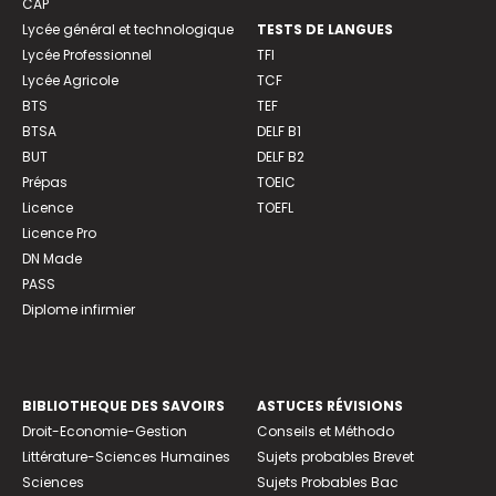
CAP
Lycée général et technologique
TESTS DE LANGUES
Lycée Professionnel
TFI
Lycée Agricole
TCF
BTS
TEF
BTSA
DELF B1
BUT
DELF B2
Prépas
TOEIC
Licence
TOEFL
Licence Pro
DN Made
PASS
Diplome infirmier
BIBLIOTHEQUE DES SAVOIRS
ASTUCES RÉVISIONS
Droit-Economie-Gestion
Conseils et Méthodo
Littérature-Sciences Humaines
Sujets probables Brevet
Sciences
Sujets Probables Bac