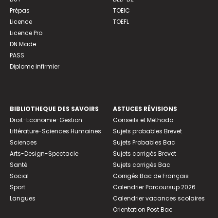
Prépas
TOEIC
Licence
TOEFL
Licence Pro
DN Made
PASS
Diplome infirmier
BIBLIOTHEQUE DES SAVOIRS
ASTUCES RÉVISIONS
Droit-Economie-Gestion
Conseils et Méthodo
Littérature-Sciences Humaines
Sujets probables Brevet
Sciences
Sujets Probables Bac
Arts-Design-Spectacle
Sujets corrigés Brevet
Santé
Sujets corrigés Bac
Social
Corrigés Bac de Français
Sport
Calendrier Parcoursup 2026
Langues
Calendrier vacances scolaires
Orientation Post Bac