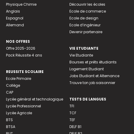
Physique Chimie
Découvrir les écoles
Anglais
Ecole de commerce
Espagnol
Ecole de design
Allemand
Ecole d’ingénieur
Devenir partenaire
NOS OFFRES
Offre 2025-2026
VIE ETUDIANTE
Pack Réussite 4 ans
Vie Etudiante
Bourses et prêts étudiants
Logement Etudiant
REUSSITE SCOLAIRE
Jobs Etudiant et Alternance
Ecole Primaire
Trouve ton job saisonnier
Collège
CAP
Lycée général et technologique
TESTS DE LANGUES
Lycée Professionnel
TFI
Lycée Agricole
TCF
BTS
TEF
BTSA
DELF B1
BUT
DELF B2