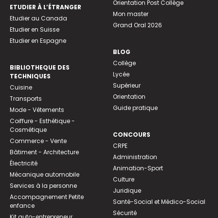
Orientation Post Collège
ETUDIER À L’ÉTRANGER
Mon master
Etudier au Canada
Grand Oral 2026
Etudier en Suisse
Etudier en Espagne
BLOG
Collège
BIBLIOTHEQUE DES
Lycée
TECHNIQUES
Supérieur
Cuisine
Orientation
Transports
Guide pratique
Mode - Vêtements
Coiffure - Esthétique -
Cosmétique
CONCOURS
Commerce - Vente
CRPE
Bâtiment - Architecture
Administration
Électricité
Animation-Sport
Mécanique automobile
Culture
Services à la personne
Juridique
Accompagnement Petite
Santé-Social et Médico-Social
enfance
Sécurité
Kit auto-entrepreneur