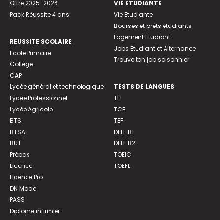
Offre 2025-2026
VIE ETUDIANTE
Pack Réussite 4 ans
Vie Etudiante
Bourses et prêts étudiants
Logement Etudiant
REUSSITE SCOLAIRE
Jobs Etudiant et Alternance
Ecole Primaire
Trouve ton job saisonnier
Collège
CAP
Lycée général et technologique
TESTS DE LANGUES
Lycée Professionnel
TFI
Lycée Agricole
TCF
BTS
TEF
BTSA
DELF B1
BUT
DELF B2
Prépas
TOEIC
Licence
TOEFL
Licence Pro
DN Made
PASS
Diplome infirmier