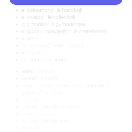
el baloncesto : le basketball
el balonmano : le handball
el voleibol : le volleyball
la gimnasia : la gymnastique
el skate / monopatín : le skateboard
el tenis
la natación (nadar : nager)
el ciclismo
la esgrima : l'escrime
Bailar : danser
cantar : chanter
tocar la guitarra / el piano : jouer de la
guitare / du piano
leer : lire
bucear : faire de la plongée
la vela : la voile
surfear : faire du surf
chatear