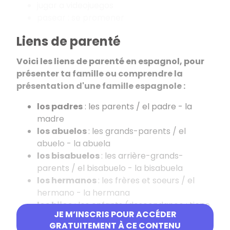
jugar a videojuegos
pasear : se promener
Liens de parenté
Voici les liens de parenté en espagnol, pour
présenter ta famille ou comprendre la
présentation d'une famille espagnole :
los padres
: les parents / el padre - la
madre
los abuelos
: les grands-parents / el
abuelo - la abuela
los bisabuelos
: les arrière-grands-
parents / el bisabuelo - la bisabuela
los hermanos
: les frères et soeurs / el
hermano - la hermana
los hijos
: les enfants (descendance : tiene
JE M’INSCRIS POUR ACCÉDER
un hijo = il a un fils) / el hijo - la hija
GRATUITEMENT À CE CONTENU
los tíos
: les oncles et tantes / el tío :