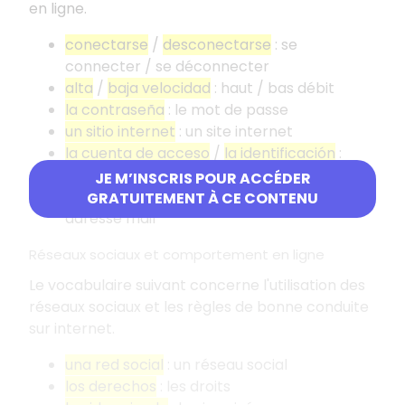
en ligne.
conectarse
/
desconectarse
: se
connecter / se déconnecter
alta
/
baja velocidad
: haut / bas débit
la contraseña
: le mot de passe
un sitio internet
: un site internet
la cuenta de acceso
/
la identificación
:
l'identifiant
JE M’INSCRIS POUR ACCÉDER
dirección de email
/
correo electrónico
:
GRATUITEMENT À CE CONTENU
adresse mail
Réseaux sociaux et comportement en ligne
Le vocabulaire suivant concerne l'utilisation des
réseaux sociaux et les règles de bonne conduite
sur internet.
una red social
: un réseau social
los derechos
: les droits