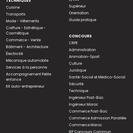
TECHNIQUES
Supérieur
Cuisine
Orientation
Transports
Guide pratique
Mode - Vêtements
Coiffure - Esthétique -
Cosmétique
CONCOURS
Commerce - Vente
CRPE
Bâtiment - Architecture
Administration
Électricité
Animation-Sport
Mécanique automobile
Culture
Services à la personne
Juridique
Accompagnement Petite
Santé-Social et Médico-Social
enfance
Sécurité
Kit auto-entrepreneur
Technique
Ingénieur Post-Bac
Ingénieur Maroc
Commerce Post-Bac
Commerce Admission Parallèle
Commerce Maroc
IEP Concours Commun