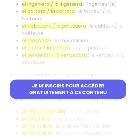
el ingeniero / la ingeniera
: l'ingénieur(e)
el cartero / la cartera
: le facteur / la
factrice
el peluquero / la peluquera
: le coiffeur / la
coiffeuse
el mecánico
: le mécanicien
el pintor / la pintora
: le / la peintre
el vendedor / la vendedora
: le vendeur / la
vendeuse
Métiers invariables se terminant en A
Certains métiers se terminent en A, au
JE M’INSCRIS POUR ACCÉDER
masculin comme au féminin
. Ces professions
GRATUITEMENT À CE CONTENU
gardent la même forme pour les deux genres :
el / la economista
: l'économiste
el / la jurista
: le / la juriste
el / la policía
: le policier / la policière
el / la taxista
: le / la chauffeur de taxi