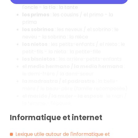
l'oncle - la tía : la tante
los primos
: les cousins / el primo - la
prima
los sobrinos
: les neveux / el sobrino : le
neveu - la sobrina : la nièce
los nietos
: les petits-enfants / el nieto : le
petit-fils - la nieta : la petite-fille
los bisnietos
: les arrière-petits-enfants
el medio hermano / la media hermana
:
le demi-frère / la demi-soeur
la madrastra / el padrastro
: la belle-
mère / le beau-père (famille recomposée)
el marido / la mujer - la esposa
: le mari /
la femme - l'épouse
Informatique et internet
Lexique utile autour de l'informatique et