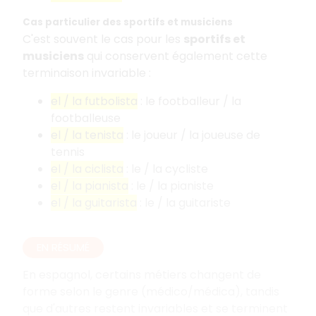
Cas particulier des sportifs et musiciens
C'est souvent le cas pour les
sportifs et
musiciens
qui conservent également cette
terminaison invariable :
el / la futbolista
: le footballeur / la
footballeuse
el / la tenista
: le joueur / la joueuse de
tennis
el / la ciclista
: le / la cycliste
el / la pianista
: le / la pianiste
el / la guitarista
: le / la guitariste
EN RÉSUMÉ
En espagnol, certains métiers changent de
forme selon le genre (médico/médica), tandis
que d'autres restent invariables et se terminent