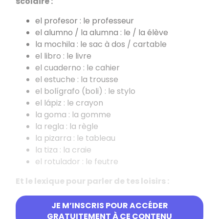
scolaire :
el profesor : le professeur
el alumno / la alumna : le / la élève
la mochila : le sac à dos / cartable
el libro : le livre
el cuaderno : le cahier
el estuche : la trousse
el bolígrafo (boli) : le stylo
el lápiz : le crayon
la goma : la gomme
la regla : la règle
la pizarra : le tableau
la tiza : la craie
el rotulador : le feutre
Et le lexique pour parler de tes loisirs :
Practicar deporte : faire du sport
JE M’INSCRIS POUR ACCÉDER
el fútbol : le football
GRATUITEMENT À CE CONTENU