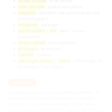
la vida privada
: la vie privée
subir una foto
: poster une photo
etiquetar
: identifier une personne sur une
photo (taguer)
compartir
: partager
portarse bien
/
mal
: bien / mal se
comporter
tener cuidado
: faire attention
el respeto
: le respect
chatear
: chatter
descargar música
/
vídeos
: télécharger de
la musique / des vidéos
EN RÉSUMÉ
Ce lexique couvre trois domaines essentiels : le
matériel informatique (ordenador, pantalla,
teclado), la connexion internet (conectarse,
contraseña, sitio internet) et l'usage des réseaux