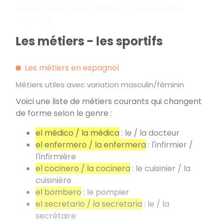
sociaux (red social, compartir, vida privada,
respeto).
Les métiers - les sportifs
Les métiers en espagnol
Métiers utiles avec variation masculin/féminin
Voici une liste de métiers courants qui changent
de forme selon le genre :
el médico / la médica
: le / la docteur
el enfermero / la enfermera
: l'infirmier /
l'infirmière
el cocinero / la cocinera
: le cuisinier / la
cuisinière
el bombero
: le pompier
el secretario / la secretaria
: le / la
secrétaire