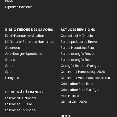
PASS
Diplome infirmier
BIBLIOTHEQUE DES SAVOIRS
ASTUCES RÉVISIONS
Droit-Economie-Gestion
Conseils et Méthodo
Littérature-Sciences Humaines
Sujets probables Brevet
Sciences
Sujets Probables Bac
Arts-Design-Spectacle
Sujets corrigés Brevet
Santé
Sujets corrigés Bac
Social
Corrigés Bac de Français
Sport
Calendrier Parcoursup 2026
Langues
Calendrier vacances scolaires
Orientation Post Bac
Orientation Post Collège
ETUDIER À L’ÉTRANGER
Mon master
Etudier au Canada
Grand Oral 2026
Etudier en Suisse
Etudier en Espagne
BLOG