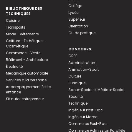
Collège
BIBLIOTHEQUE DES
Lycée
TECHNIQUES
Supérieur
Cuisine
Orientation
Transports
Guide pratique
Mode - Vêtements
Coiffure - Esthétique -
Cosmétique
CONCOURS
Commerce - Vente
CRPE
Bâtiment - Architecture
Administration
Électricité
Animation-Sport
Mécanique automobile
Culture
Services à la personne
Juridique
Accompagnement Petite
Santé-Social et Médico-Social
enfance
Sécurité
Kit auto-entrepreneur
Technique
Ingénieur Post-Bac
Ingénieur Maroc
Commerce Post-Bac
Commerce Admission Parallèle