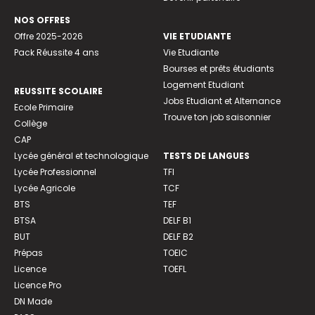
NOS OFFRES
Offre 2025-2026
VIE ETUDIANTE
Pack Réussite 4 ans
Vie Etudiante
Bourses et prêts étudiants
Logement Etudiant
REUSSITE SCOLAIRE
Jobs Etudiant et Alternance
Ecole Primaire
Trouve ton job saisonnier
Collège
CAP
Lycée général et technologique
TESTS DE LANGUES
Lycée Professionnel
TFI
Lycée Agricole
TCF
BTS
TEF
BTSA
DELF B1
BUT
DELF B2
Prépas
TOEIC
Licence
TOEFL
Licence Pro
DN Made