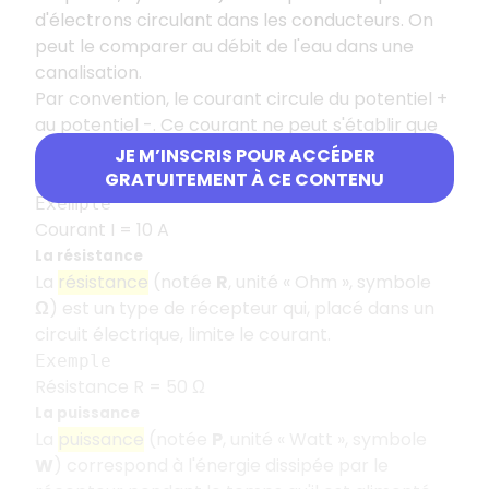
d'électrons circulant dans les conducteurs. On
peut le comparer au débit de l'eau dans une
canalisation.
Par convention, le courant circule du potentiel +
au potentiel -. Ce courant ne peut s'établir que
s'il existe une différence de potentiel (une
JE M’INSCRIS POUR ACCÉDER
tension) aux bornes du générateur.
GRATUITEMENT À CE CONTENU
Exemple
Courant I = 10 A
La résistance
La
résistance
(notée
R
, unité « Ohm », symbole
Ω
) est un type de récepteur qui, placé dans un
circuit électrique, limite le courant.
Exemple
Résistance R = 50 Ω
La puissance
La
puissance
(notée
P
, unité « Watt », symbole
W
) correspond à l'énergie dissipée par le