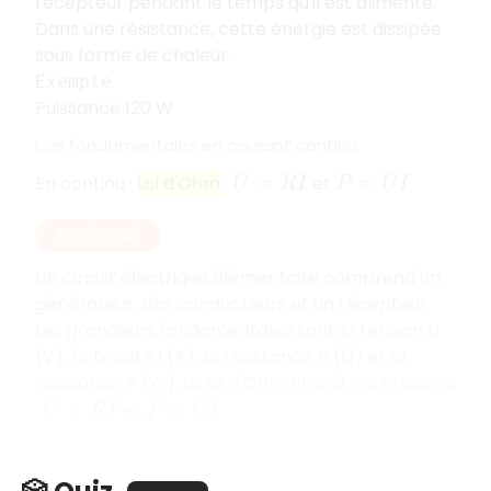
récepteur pendant le temps qu'il est alimenté.
Dans une résistance, cette énergie est dissipée
sous forme de chaleur.
Exemple
Puissance 120 W
Lois fondamentales en courant continu
En continu :
Loi d'Ohm
:
et
U
=
R
I
P
=
U
I
EN RÉSUMÉ
Un circuit électrique élémentaire comprend un
générateur, des conducteurs et un récepteur.
Les grandeurs fondamentales sont la tension U
(V), l'intensité I (A), la résistance R (Ω) et la
puissance P (W). La loi d'Ohm établit les relations
:
et
.
U
=
R
I
P
=
U
I