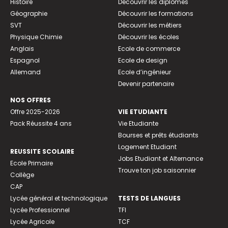
Histoire
Découvrir les diplômes
Géographie
Découvrir les formations
SVT
Découvrir les métiers
Physique Chimie
Découvrir les écoles
Anglais
Ecole de commerce
Espagnol
Ecole de design
Allemand
Ecole d’ingénieur
Devenir partenaire
NOS OFFRES
Offre 2025-2026
VIE ETUDIANTE
Pack Réussite 4 ans
Vie Etudiante
Bourses et prêts étudiants
Logement Etudiant
REUSSITE SCOLAIRE
Jobs Etudiant et Alternance
Ecole Primaire
Trouve ton job saisonnier
Collège
CAP
Lycée général et technologique
TESTS DE LANGUES
Lycée Professionnel
TFI
Lycée Agricole
TCF