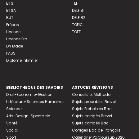
BTS
TEF
BTSA
DELF B1
BUT
DELF B2
Prépas
TOEIC
Licence
TOEFL
Licence Pro
DN Made
PASS
Diplome infirmier
BIBLIOTHEQUE DES SAVOIRS
ASTUCES RÉVISIONS
Droit-Economie-Gestion
Conseils et Méthodo
Littérature-Sciences Humaines
Sujets probables Brevet
Sciences
Sujets Probables Bac
Arts-Design-Spectacle
Sujets corrigés Brevet
Santé
Sujets corrigés Bac
Social
Corrigés Bac de Français
Sport
Calendrier Parcoursup 2026