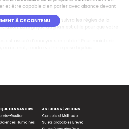
miler et être capable d’en parler avec aisance devant
ueur qu’à l’écrit. L’exposé suivra les règles de la
EMENT À CE CONTENU
nclusion. La
logique du plan
est utile pour que votre
tes est assuré d’ennuyer son public ! Pour maintenir
ire, en un mot, rendre votre exposé
le plus
EQUE DES SAVOIRS
ASTUCES RÉVISIONS
nomie-Gestion
Conseils et Méthodo
e-Sciences Humaines
Sujets probables Brevet
Sujets Probables Bac