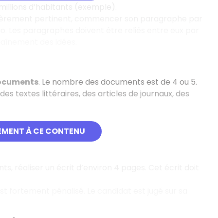
 millions d’habitants (exemple).
culièrement pertinent, commencer son paragraphe par
io
. Les paragraphes doivent être reliés entre eux par
chaînement des idées.
documents
. Le nombre des documents est de 4 ou 5.
 textes littéraires, des articles de journaux, des
EMENT À CE CONTENU
s, réaliser un écrit d’environ 4 pages. Cet écrit doit
st fortement pénalisé. Le candidat est jugé sur sa