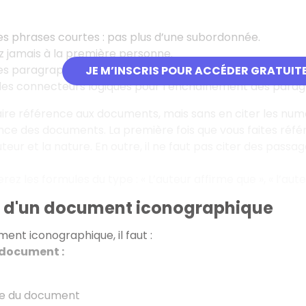
es phrases courtes : pas plus d’une subordonnée.
z jamais à la première personne.
es paragraphes (au minimum 5 lignes).
JE M’INSCRIS POUR ACCÉDER GRATUIT
 des connecteurs logiques pour l’enchaînement des para
ire référence aux documents, mais sans en citer les num
ce des documents. La première fois que vous faites référ
uteur et la nature. En outre, il ne faut pas citer des pass
erez les formules du type : « L’auteur affirme que », « l’aute
e d'un document iconographique
ent iconographique, il faut :
 document :
e du document