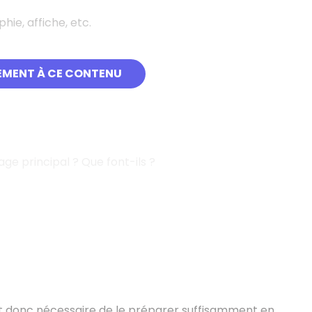
hie, affiche, etc.
EMENT À CE CONTENU
e principal ? Que font-ils ?
est donc nécessaire de le préparer suffisamment en