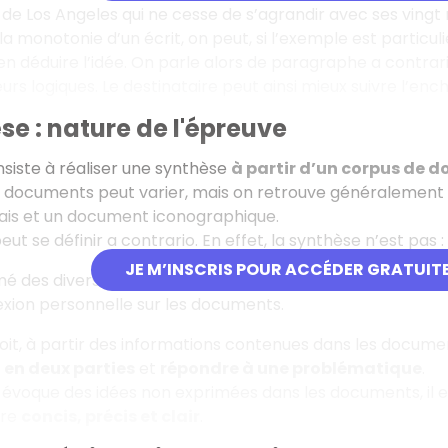
il de Los Angeles qui ne cesse de s’agrandir avec ses vingt
a monotonie d’un écrit, on peut, si l’exemple est parti
en déduire l’idée. On parle alors de paragraphe
a contrar
rs logiques. Le destinataire peut ainsi mieux suivre l’en
se : nature de l'épreuve
siste à réaliser une synthèse
à partir d’un corpus de 
 documents peut varier, mais on retrouve généralement des
sais et un document iconographique.
ut se définir a contrario. En effet, la synthèse n’est pas :
JE M’INSCRIS POUR ACCÉDER GRATUIT
mé des divers documents ;
exion personnelle sur les documents.
oit, à partir des informations contenues dans les document
é
en deux parties
et
répondre à une problématique
.
t évoque des idées non exprimées dans les documents, il e
tre
concis, précis et clair
.