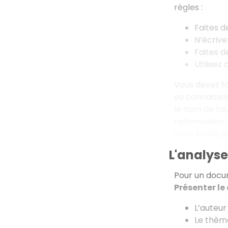
règles :
Faites d
N’écrive
Faites d
Utilisez
Vous devez fa
eu connaissan
le nom de l’a
reformulées.
Vous privilégi
L'analys
Pour un docum
Présenter le
L’auteur
Le thèm