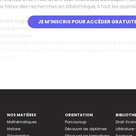
us faites des recherches en bibliothèque, il faut les assi
 doit toujours suivre un plan. Vous devez avoir la même rig
JE M’INSCRIS POUR ACCÉDER GRATUIT
 Vous ferez une introduction, un développement et une co
se vous suivre.
ntez pas de lire vos notes. Un conférencier qui lit ses no
faut moduler sa voix, faire des pauses, regarder son audito
ossible
.
NOS MATIÈRES
ORIENTATION
BIBLIOTH
Mathématiques
Parcoursup
Droit-Eco
Histoire
Découvrir les diplômes
Littératur
Géographie
Découvrir les formations
Sciences