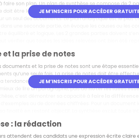
faire son plan. Un plan de synthèse se compose de 2 par
 doit être le reflet de la confrontation des documents. 
JE M’INSCRIS POUR ACCÉDER GRATUIT
ur un seul des documents. Le plan analytique est le plus 
is dans une seconde partie, on évoque les causes ou les c
être équilibré et logique. Les 2 grandes parties doivent s’
faut vérifier que toutes les idées relevées ont bien été rep
 et la prise de notes
s documents et la prise de notes sont une étape essentiel
ents qu’une seule fois. La prise de notes doit être effectuée
n a tendance à tout souligner et cela incite à la paraphra
JE M’INSCRIS POUR ACCÉDER GRATUIT
t mieux de lire un paragraphe, puis de
noter les idées ess
thèse, c’est démontrer sa capacité à
faire la différence
 d’exemples ou de données chiffrées. Pour un document i
sa finalité en restant objectif. La synthèse exclut toute i
se : la rédaction
rs attendent des candidats une expression écrite claire 