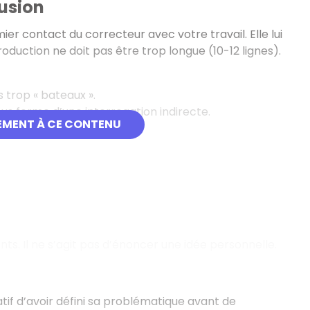
lusion
ier contact du correcteur avec votre travail. Elle lui
oduction ne doit pas être trop longue (10-12 lignes).
 trop « bateaux ».
us forme d’une interrogation indirecte.
EMENT À CE CONTENU
ts. Il ne s’agit pas d’énoncer une idée personnelle.
tif d’avoir défini sa problématique avant de