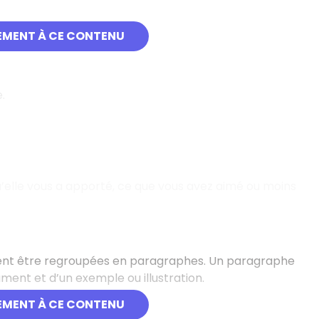
EMENT À CE CONTENU
.
qu’elle vous a apporté, ce que vous avez aimé ou moins
doivent être regroupées en paragraphes. Un paragraphe
ument et d’un exemple ou illustration.
EMENT À CE CONTENU
e (idée).