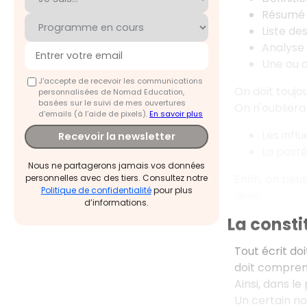
Résumé 
Liste de
Analyse
Une ou d
J'accepte de recevoir les communications
On doit toujo
personnalisées de Nomad Education,
basées sur le suivi de mes ouvertures
On n'oubliera
d'emails (à l’aide de pixels).
En savoir plus
Les infl
Recevoir la newsletter
La posté
Nous ne partagerons jamais vos données
Enfin, on peu
personnelles avec des tiers. Consultez notre
Politique de confidentialité
pour plus
aimé.
d’informations.
La const
Tout écrit do
doit comprend
Ainsi, dans le
Un certain no