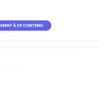
EMENT À CE CONTENU
graphes.
éros. Votre lecteur doit vous comprendre sans avoir
ence à un document, vous devez en indiquer le titre,
ages des documents. Les idées sont toujours
ur dénonce... ».