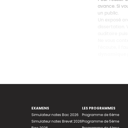
avance. Si vo
un public.
Un exposé oral
dissertation.
auditoire puis
Ne vous conte
l’écoute, il 
dynamique p
EXAMENS
LES PROGRAMMES
Simulateur notes Bac 2026
Programme de 6ème
Simulateur notes Brevet 2026
Programme de 5ème
Bac 2026
Programme de 4ème