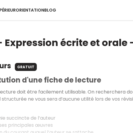
PÉRIEUR
ORIENTATION
BLOG
 - Expression écrite et oral
ours
GRATUIT
tution d'une fiche de lecture
lecture doit être facilement utilisable. On recherchera d
 structurée ne vous sera d’aucune utilité lors de vos révis
ie succincte de l’auteur
 ses principales œuvres
on du courant auquel l’auteur se rattache