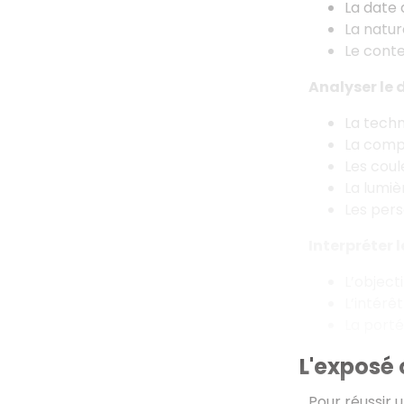
La date
La natur
Le contex
Analyser le 
La techni
La compo
Les coul
La lumiè
Les pers
Interpréter 
L’object
L’intérê
La porté
L'exposé 
Pour réussir u