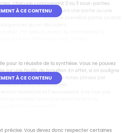
ties, chacune comprenant 2 ou 3 sous-parties.
On ne peut donc pas construire une partie ou une
EMENT À CE CONTENU
courant. On dresse, dans une première partie, un état
onséquences qui en découlent.
enchaîner. Par ailleurs, avant de commencer la
rises dans les différentes sous-parties.
le pour la réussite de la synthèse. Vous ne pouvez
 sur une feuille de brouillon. En effet, si on souligne
se. Il ne faut pas prendre des notes phrase par
EMENT À CE CONTENU
entielles en les reformulant
.
 entre l’essentiel et l’accessoire
. Il ne faut pas
conographique, vous vous attacherez à sa
nterprétation personnelle.
et précise. Vous devez donc respecter certaines