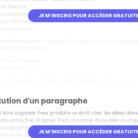
de l’œuvre
s principaux personnages et de leurs caractéristiques
JE M’INSCRIS POUR ACCÉDER GRATUIT
 des thèmes évoqués
eux citations
urs s’interroger sur la place d’une œuvre dans une époque
 donc pas de noter :
uences de l’auteur
rité de l’œuvre
t noter quelques réflexions personnelles sur l’œuvre, ce 
itution d'un paragraphe
it être organisé. Pour produire un écrit clair, les idées 
re entre 5 et 10 lignes. Il est constitué d’une idée ou arg
 paragraphe suivant :
JE M’INSCRIS POUR ACCÉDER GRATUIT
mbre de villes sont célèbres pour leur taille spectaculair