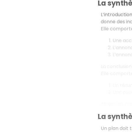
La synthè
L’introduction
donne des ind
Elle comporte
Une accr
L’annonc
L’annonc
La conclusion,
Elle comporte
Un résum
Une ouve
Attention, l’
La synthè
Un plan doit 