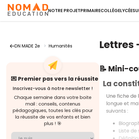
NOTRE PROJET
PRIMAIRE
COLLÈGE
LYCÉE
SU
Lettres
DN MADE 2e
>
Humanités
📝 Mini-c
💌 Premier pas vers la réussite
La consti
Inscrivez-vous à notre newsletter !
Une fiche de 
Chaque semaine dans votre boite
longue et mal
mail : conseils, contenus
suivants :
pédagogiques, toutes les clés pour
la réussite de vos enfants et bien
Biograph
plus ! 🎯
Liste de
Définiti