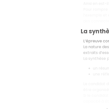
Ainsi en est-
Pour rompre l
l’exemple et 
des connecteu
La synthè
L’épreuve con
La nature des
extraits d’es
La synthèse pe
un résu
une réfl
Le candidat d
être organis
Si le candida
capacité à ê