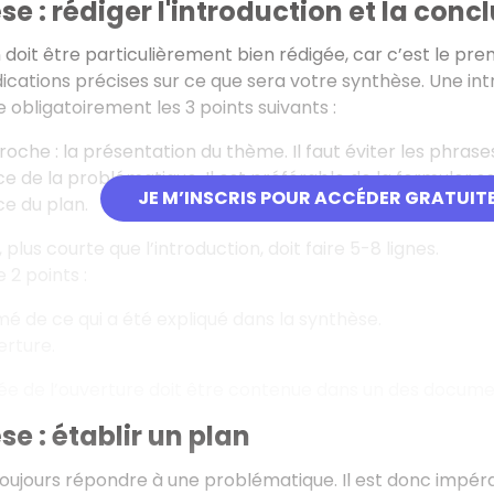
se : rédiger l'introduction et la conc
 doit être particulièrement bien rédigée, car c’est le prem
ications précises sur ce que sera votre synthèse. Une intr
 obligatoirement les 3 points suivants :
oche : la présentation du thème. Il faut éviter les phrases
e de la problématique. Il est préférable de la formuler so
JE M’INSCRIS POUR ACCÉDER GRATUIT
e du plan.
 plus courte que l’introduction, doit faire 5-8 lignes.
 2 points :
é de ce qui a été expliqué dans la synthèse.
rture.
idée de l’ouverture doit être contenue dans un des documen
se : établir un plan
toujours répondre à une problématique. Il est donc impéra