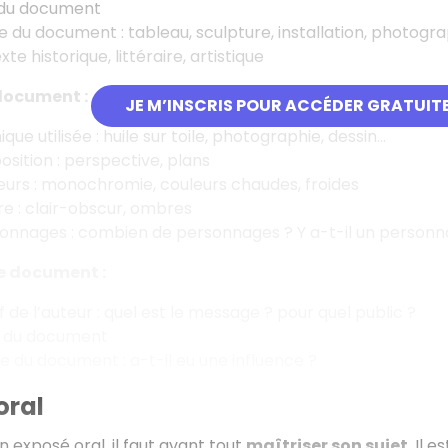
 du document
e du document : tableau, sculpture, installation, photograp
te historique, littéraire, artistique
document :
JE M’INSCRIS POUR ACCÉDER GRATUIT
que utilisée : huile sur toile, photographie, dessin…
sition : perspective, plans
eurs : monochromie, couleurs chaudes, froides
re : clair-obscur, ombres
onnages : combien de personnages ? Y a-t-il un personnag
le document :
if de l’auteur : quel est le message ? pour quel public ?
t du document
e du document : a-t-il eu une influence ?
oral
n exposé oral, il faut avant tout
maîtriser son sujet
. Il 