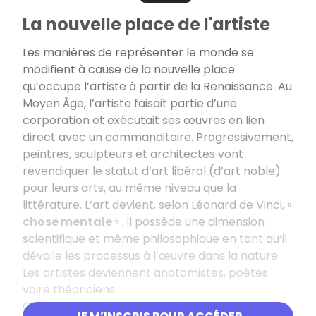
La nouvelle place de l'artiste
Les manières de représenter le monde se
modifient à cause de la nouvelle place
qu’occupe l’artiste à partir de la Renaissance. Au
Moyen Âge, l’artiste faisait partie d’une
corporation et exécutait ses œuvres en lien
direct avec un commanditaire. Progressivement,
peintres, sculpteurs et architectes vont
revendiquer le statut d’art libéral (d’art noble)
pour leurs arts, au même niveau que la
littérature. L’art devient, selon Léonard de Vinci, «
chose mentale
» : il possède une dimension
scientifique et même philosophique en tant qu’il
dévoile les processus à l’œuvre dans la nature.
Les artistes deviennent anatomistes, poètes
voire théoriciens.
Giorgio Vasari écrit la première histoire de l’art,