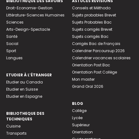
BIBLIOTHEQUE DES SAVOIRS
ASTUCES RÉVISIONS
Droit-Economie-Gestion
Conseils et Méthodo
Littérature-Sciences Humaines
Sujets probables Brevet
Sciences
Sujets Probables Bac
Arts-Design-Spectacle
Sujets corrigés Brevet
Santé
Sujets corrigés Bac
Social
Corrigés Bac de Français
Sport
Calendrier Parcoursup 2026
Langues
Calendrier vacances scolaires
Orientation Post Bac
Orientation Post Collège
ETUDIER À L’ÉTRANGER
Mon master
Etudier au Canada
Grand Oral 2026
Etudier en Suisse
Etudier en Espagne
BLOG
Collège
BIBLIOTHEQUE DES
Lycée
TECHNIQUES
Supérieur
Cuisine
Orientation
Transports