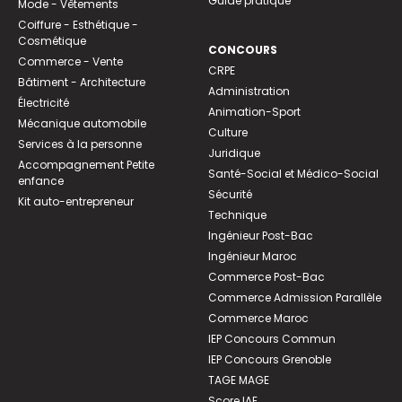
Guide pratique
Mode - Vêtements
Coiffure - Esthétique -
Cosmétique
CONCOURS
Commerce - Vente
CRPE
Bâtiment - Architecture
Administration
Électricité
Animation-Sport
Mécanique automobile
Culture
Services à la personne
Juridique
Accompagnement Petite
Santé-Social et Médico-Social
enfance
Sécurité
Kit auto-entrepreneur
Technique
Ingénieur Post-Bac
Ingénieur Maroc
Commerce Post-Bac
Commerce Admission Parallèle
Commerce Maroc
IEP Concours Commun
IEP Concours Grenoble
TAGE MAGE
Score IAE