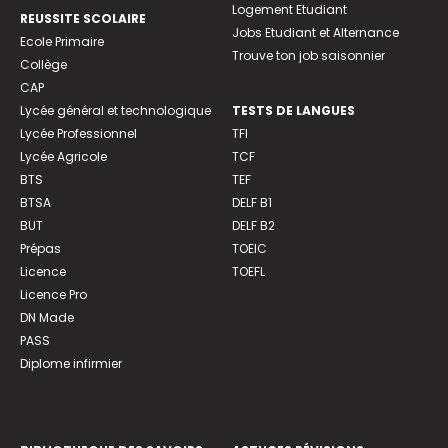
Logement Etudiant
REUSSITE SCOLAIRE
Jobs Etudiant et Alternance
Ecole Primaire
Trouve ton job saisonnier
Collège
CAP
Lycée général et technologique
TESTS DE LANGUES
Lycée Professionnel
TFI
Lycée Agricole
TCF
BTS
TEF
BTSA
DELF B1
BUT
DELF B2
Prépas
TOEIC
Licence
TOEFL
Licence Pro
DN Made
PASS
Diplome infirmier