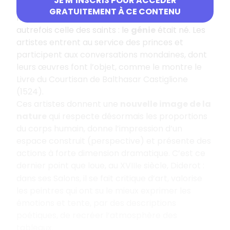
JE M’INSCRIS POUR ACCÉDER
racontant la vie des grands artistes (Botticelli,
GRATUITEMENT À CE CONTENU
Raphaël, Michel-Ange) comme on racontait
autrefois celle des saints : le
génie
était né. Les
artistes entrent au service des princes et
participent aux conversations mondaines, dont
leurs œuvres font l’objet, comme le montre le
Livre du Courtisan de Balthasar Castiglione
(1524).
Ces artistes donnent une
nouvelle image de la
nature
qui respecte désormais les proportions
du corps humain, donne l’impression d’un
espace construit (perspective) et présente des
actions à forte dimension dramatique. C’est ce
dernier point que loue, au XVIII
siècle, Diderot :
e
dans ses Salons, il se fait critique d’art, valorise
les peintres qui ont su le mieux exprimer les
émotions et tente, par des descriptions
poétiques, de recréer l’atmosphère des
tableaux.