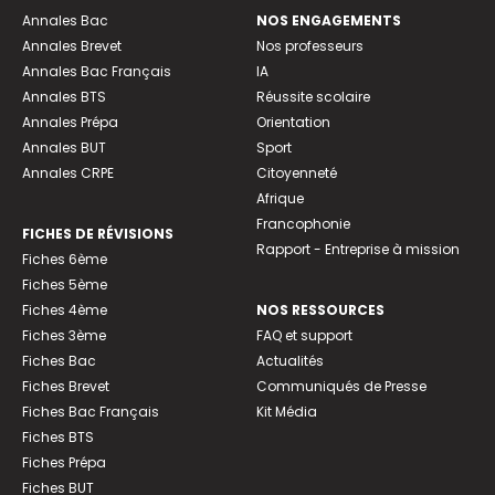
Annales Bac
NOS ENGAGEMENTS
Annales Brevet
Nos professeurs
Annales Bac Français
IA
Annales BTS
Réussite scolaire
Annales Prépa
Orientation
Annales BUT
Sport
Annales CRPE
Citoyenneté
Afrique
Francophonie
FICHES DE RÉVISIONS
Rapport - Entreprise à mission
Fiches 6ème
Fiches 5ème
Fiches 4ème
NOS RESSOURCES
Fiches 3ème
FAQ et support
Fiches Bac
Actualités
Fiches Brevet
Communiqués de Presse
Fiches Bac Français
Kit Média
Fiches BTS
Fiches Prépa
Fiches BUT