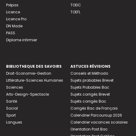
Prépas
TOEIC
Licence
TOEFL
Licence Pro
DN Made
PASS
Diplome infirmier
BIBLIOTHEQUE DES SAVOIRS
ASTUCES RÉVISIONS
Droit-Economie-Gestion
Conseils et Méthodo
Littérature-Sciences Humaines
Sujets probables Brevet
Sciences
Sujets Probables Bac
Arts-Design-Spectacle
Sujets corrigés Brevet
Santé
Sujets corrigés Bac
Social
Corrigés Bac de Français
Sport
Calendrier Parcoursup 2026
Langues
Calendrier vacances scolaires
Orientation Post Bac