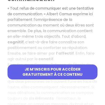
« Tout refus de communiquer est une tentative
de communication. » Albert Camus exprime ici
parfaitement l’omniprésence de la
communication au moment où deux êtres sont
ensemble. De plus, la communication contient
en elle-même trois objectifs. Tout d’abord,
cognitif
, c’est-à-dire faire connaître son
positionnement ou conforter sa réputation.
Ensuite, se faire aimer par
l’affectif
. Enfin, faire
agir autrui par le
conatif
.
En outre, pour Gregory Bateson, de l'école de
JE M’INSCRIS POUR ACCÉDER
Palo Alto, la communication peut avoir son
GRATUITEMENT À CE CONTENU
contraire : la non-communication. En effet, dès
que deux personnes se trouvent l’une en face de
l’autre, elles communiquent nécessairement. Si
nous détaillons, la communication se compose
toujours de
six éléments
: l’émetteur, le
récepteur, un canal, un message, du bruit et un