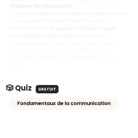
système de rétroaction
.
La question de la communication réside donc sur
notre capacité à utiliser les outils à notre
disposition pour
façonner au mieux ce que
nous désirons échanger
en prenant en
compte le type d’interlocuteur visé. À notre
disposition, nos capacités créatrices, des
techniques verbales, du
non-verbal
ou des
écrits.
🎲 Quiz
GRATUIT
Fondamentaux de la communication