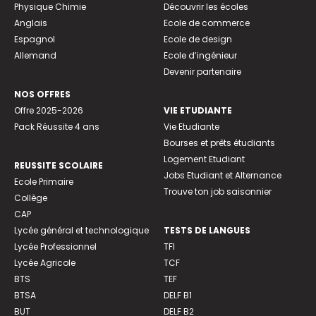
Physique Chimie
Découvrir les écoles
Anglais
Ecole de commerce
Espagnol
Ecole de design
Allemand
Ecole d’ingénieur
Devenir partenaire
NOS OFFRES
Offre 2025-2026
VIE ETUDIANTE
Pack Réussite 4 ans
Vie Etudiante
Bourses et prêts étudiants
Logement Etudiant
REUSSITE SCOLAIRE
Jobs Etudiant et Alternance
Ecole Primaire
Trouve ton job saisonnier
Collège
CAP
Lycée général et technologique
TESTS DE LANGUES
Lycée Professionnel
TFI
Lycée Agricole
TCF
BTS
TEF
BTSA
DELF B1
BUT
DELF B2