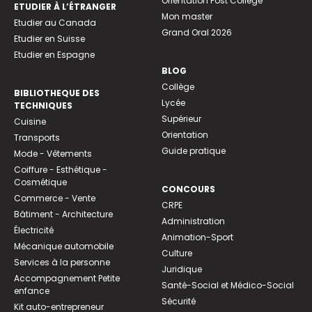
Orientation Post Collège
ETUDIER À L’ÉTRANGER
Mon master
Etudier au Canada
Grand Oral 2026
Etudier en Suisse
Etudier en Espagne
BLOG
Collège
BIBLIOTHEQUE DES
Lycée
TECHNIQUES
Supérieur
Cuisine
Orientation
Transports
Guide pratique
Mode - Vêtements
Coiffure - Esthétique -
Cosmétique
CONCOURS
Commerce - Vente
CRPE
Bâtiment - Architecture
Administration
Électricité
Animation-Sport
Mécanique automobile
Culture
Services à la personne
Juridique
Accompagnement Petite
Santé-Social et Médico-Social
enfance
Sécurité
Kit auto-entrepreneur