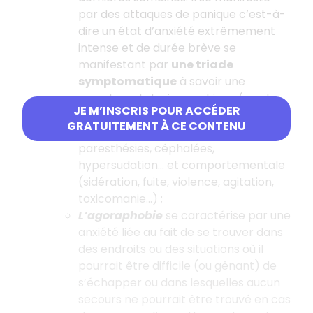
par des attaques de panique c’est-à-
dire un état d’anxiété extrêmement
intense et de durée brève se
manifestant par
une triade
symptomatique
à savoir une
symptomatologie psychique (mort
JE M’INSCRIS POUR ACCÉDER
imminente, sensation d’être fou...),
GRATUITEMENT À CE CONTENU
physique (tachycardie, dyspnée,
paresthésies, céphalées,
hypersudation... et comportementale
(sidération, fuite, violence, agitation,
toxicomanie...) ;
L’agoraphobie
se caractérise par une
anxiété liée au fait de se trouver dans
des endroits ou des situations où il
pourrait être difficile (ou gênant) de
s’échapper ou dans lesquelles aucun
secours ne pourrait être trouvé en cas