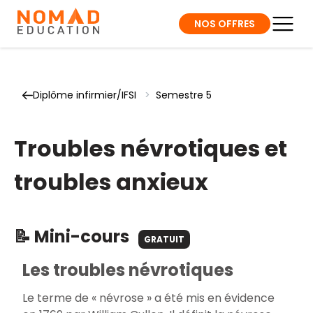
NOS OFFRES
Diplôme infirmier/IFSI
>
Semestre 5
Troubles névrotiques et
troubles anxieux
📝 Mini-cours
GRATUIT
Les troubles névrotiques
Le terme de « névrose » a été mis en évidence