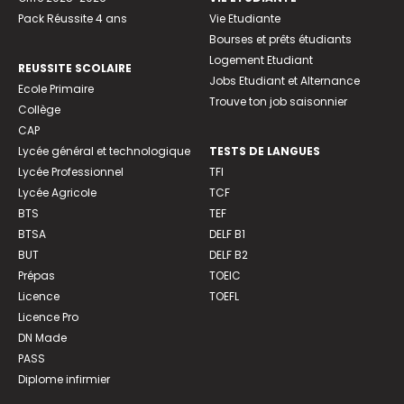
Pack Réussite 4 ans
Vie Etudiante
Bourses et prêts étudiants
Logement Etudiant
REUSSITE SCOLAIRE
Jobs Etudiant et Alternance
Ecole Primaire
Trouve ton job saisonnier
Collège
CAP
Lycée général et technologique
TESTS DE LANGUES
Lycée Professionnel
TFI
Lycée Agricole
TCF
BTS
TEF
BTSA
DELF B1
BUT
DELF B2
Prépas
TOEIC
Licence
TOEFL
Licence Pro
DN Made
PASS
Diplome infirmier