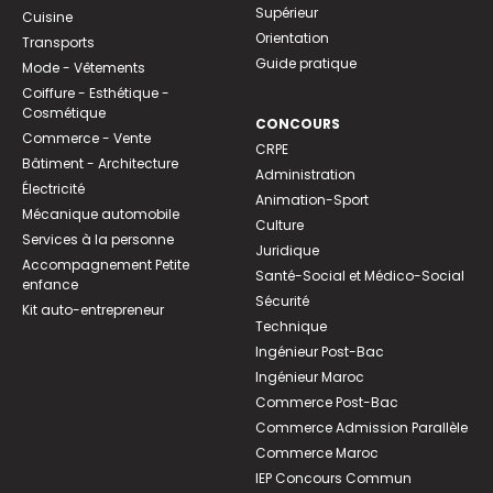
Supérieur
Cuisine
Orientation
Transports
Guide pratique
Mode - Vêtements
Coiffure - Esthétique -
Cosmétique
CONCOURS
Commerce - Vente
CRPE
Bâtiment - Architecture
Administration
Électricité
Animation-Sport
Mécanique automobile
Culture
Services à la personne
Juridique
Accompagnement Petite
Santé-Social et Médico-Social
enfance
Sécurité
Kit auto-entrepreneur
Technique
Ingénieur Post-Bac
Ingénieur Maroc
Commerce Post-Bac
Commerce Admission Parallèle
Commerce Maroc
IEP Concours Commun