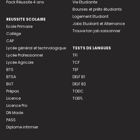
Pack Réussite 4 ans
Vie Etudiante
Bourses et prêts étudiants
Logement Etudiant
REUSSITE SCOLAIRE
Jobs Etudiant et Alternance
Ecole Primaire
Trouve ton job saisonnier
Collège
CAP
Lycée général et technologique
TESTS DE LANGUES
Lycée Professionnel
TFI
Lycée Agricole
TCF
BTS
TEF
BTSA
DELF B1
BUT
DELF B2
Prépas
TOEIC
Licence
TOEFL
Licence Pro
DN Made
PASS
Diplome infirmier