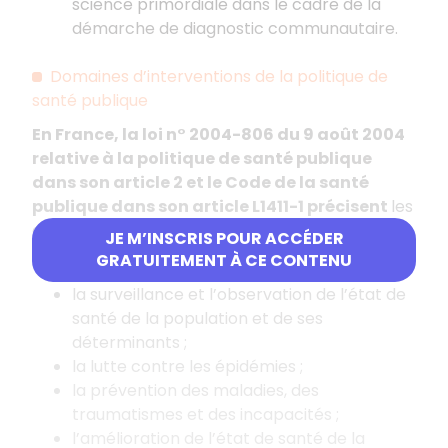
science primordiale dans le cadre de la
démarche de diagnostic communautaire.
Domaines d’interventions de la politique de
santé publique
En France, la loi n° 2004-806 du 9 août 2004
relative à la politique de santé publique
dans son article 2 et le Code de la santé
publique dans son article L1411-1 précisent
les
domaines investis par la politique de santé
JE M’INSCRIS POUR ACCÉDER
publique :
GRATUITEMENT À CE CONTENU
la surveillance et l’observation de l’état de
santé de la population et de ses
déterminants ;
la lutte contre les épidémies ;
la prévention des maladies, des
traumatismes et des incapacités ;
l’amélioration de l’état de santé de la