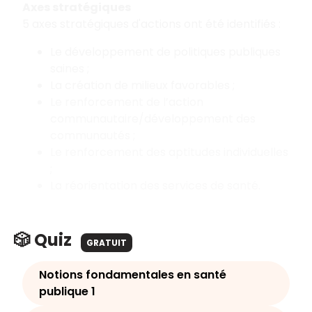
Axes stratégiques
5 axes stratégiques d'actions ont été identifiés :
Le développement de politiques publiques
saines ;
La création de milieux favorables ;
Le renforcement de l’action
communautaire/développement des
communautés ;
Le renforcement des aptitudes individuelles
;
La réorientation des services de santé.
🎲 Quiz
GRATUIT
Notions fondamentales en santé
publique 1