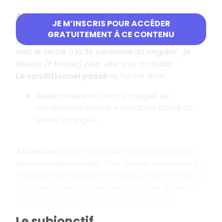
Attention
à ne pas confondre la 1
personne
re
JE M’INSCRIS POUR ACCÉDER
du futur simple et du conditionnel simple qui se
GRATUITEMENT À CE CONTENU
prononcent de la même façon. Pour cela, on
met le verbe à la 3
personne du singulier :
je
e
finirais (il finirait) plus vite si tu m’aidais
.
Le conditionnel passé
se forme ainsi :
Auxiliaire
être
ou
avoir
conjugué au
conditionnel simple + participe passé du
verbe conjugué.
Attention
à bien accorder le participe passé
selon l’auxiliaire utilisé. Pour ne pas confondre la
1
personne du futur antérieur (
je serai venu
) et
re
la 1
personne du conditionnel passé (
je serais
re
venu
), on met le verbe à la 3
personne.
e
Le subjonctif