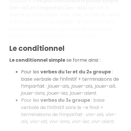
attention à
ne pas confondre le passé simple
(en –ai) et l’imparfait (en –ais)
qui ont la
même prononciation. Pour cela, on met le verbe
à la 3
personne du singulier :
je les écoutais
(→
e
il les écoutait)
parler sans rien dire quand je
décidai
(→ il décida)
de les interpeller
.
Le conditionnel
Le conditionnel simple
se forme ainsi :
Pour les
verbes du 1
et du 2
groupe
:
er
e
base verbale de l’infinitif + terminaisons de
l’imparfait :
jouer-ais, jouer-ais, jouer-ait,
jouer-ions, jouer-iez, jouer-aient
.
Pour les
verbes du 3
groupe
: base
e
verbale de l’infinitif sans le –e final +
terminaisons de l’imparfait :
vivr-ais, vivr-
ais, vivr-ait, vivr-ions, vivr-iez, vivr-aient
.