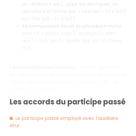
pr. réfléchi + est) : pour les distinguer, on
remplace la forme par « cela est » (= c’est)
ou « me suis » (= s’est).
Se composant de un ou plusieurs mots
:
plus tôt ≠ plutôt (adv.) ; quoique (= bien
que) ≠ quoi que (= quelle que soit la chose
que).
Les homophones lexicaux
: ce sont des mots
ou adjectifs qui s’écrivent quasiment de la même
façon : un cours ≠ une cour ; une aire ≠ l’air ; un
conte ≠ un compte…
Les accords du participe passé
Le participe passé employé avec l’auxiliaire
être
: