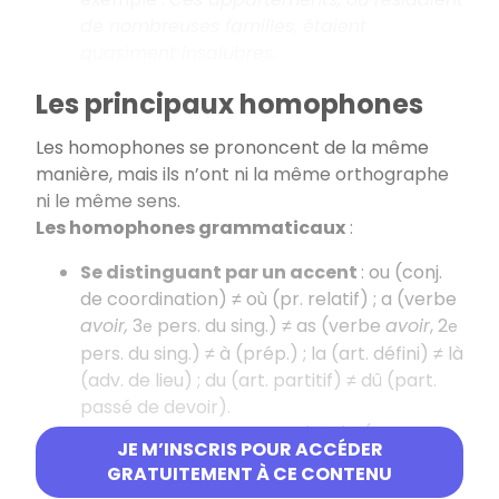
de nombreuses familles, étaient
quasiment insalubres.
Les principaux homophones
Les homophones se prononcent de la même
manière, mais ils n’ont ni la même orthographe
ni le même sens.
Les homophones grammaticaux
:
Se distinguant par un accent
: ou (conj.
de coordination) ≠ où (pr. relatif) ; a (verbe
avoir,
3
pers. du sing.) ≠ as (verbe
avoir
, 2
e
e
pers. du sing.) ≠ à (prép.) ; la (art. défini) ≠ là
(adv. de lieu) ; du (art. partitif) ≠ dû (part.
passé de devoir).
Comportant une lettre élidée
(voyelle
JE M’INSCRIS POUR ACCÉDER
finale remplacée par une apostrophe) :
GRATUITEMENT À CE CONTENU
c’est (ce pr. démonstratif + est) ≠ s’est (se