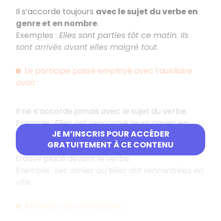
Il s’accorde toujours
avec le sujet du verbe en
genre et en nombre
.
Exemples :
Elles sont parties tôt ce matin. Ils
sont arrivés avant elles malgré tout.
Le participe passé employé avec l’auxiliaire
avoir
:
Il ne s’accorde jamais avec le sujet du verbe.
Exemple :
Elles ont rencontré leurs amies en
JE M’INSCRIS POUR ACCÉDER
ville.
GRATUITEMENT À CE CONTENU
Il s’accorde avec le COD du verbe si celui-ci se
trouve placé devant le verbe.
Exemple :
Les amies qu’elles ont rencontrées en
ville.
Attention aux exceptions :