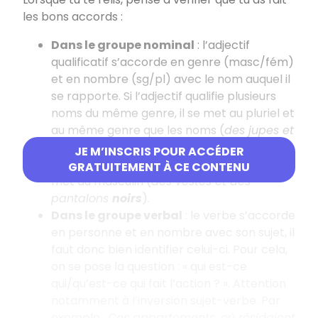
les bons accords :
Dans le groupe nominal
: l’adjectif
qualificatif s’accorde en genre (masc/fém)
et en nombre (sg/pl) avec le nom auquel il
se rapporte. Si l’adjectif qualifie plusieurs
noms du même genre, il se met au pluriel et
au même genre que les noms (
des jupes et
des robes
bleues
), mais si les noms
JE M’INSCRIS POUR ACCÉDER
qualifiés sont de genre différent, alors il se
GRATUITEMENT À CE CONTENU
met au masculin (
des vestes et des
pantalons
noirs
).
Dans le groupe verbal
: le verbe s’accorde
en personne et en nombre avec son sujet, il
faut donc bien identifier celui-ci. Pour cela,
on se pose la question : « qui est-ce
qui/qu’est-ce qui fait l’action ? ». Attention
notamment à l’inversion sujet-verbe. Par
exemple :
Ces appartements, où résidaient