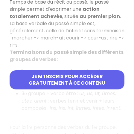
Temps de base du récit au passé, le passé
simple permet d’exprimer une
action
totalement achevée
, située
au premier plan
.
La base verbale du passé simple est,
généralement, celle de l’infinitif sans terminaison
: marcher -> march-ai ; courir -> cour-us ; rire ->
ri-s.
Terminaisons du passé simple des différents
groupes de verbes :
1
groupe :
ai, as, a, âmes, âtes, èrent
.
er
JE M’INSCRIS POUR ACCÉDER
2
groupe + 3
groupe (verbes en –ir et –
e
e
GRATUITEMENT À CE CONTENU
re) :
is, is, it, îmes, îtes, irent
.
3
groupe + verbe être :
us, us, ut, ûmes,
e
ûtes, urent
; verbes tenir et venir + leurs
composés :
ins, ins, int, înmes, întes, inrent
.
Pour la 1
personne des verbes du 1
groupe,
re
er