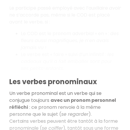
Le participe passé employé avec l’auxiliaire
avoir
ne s’accorde pas, même si le COD est placé
avant le verbe, si :
Le COD est le pronom adverbial « en » :
des
fleurs aussi magnifiques, je n’en avais
jamais vu !
Le verbe est « faire » suivi d’un infinitif :
les
cadeaux qu’il a fait emballer sont pour
ses petits-enfants.
Les verbes pronominaux
Un verbe pronominal est un verbe qui se
conjugue toujours
avec un pronom personnel
réfléchi
: ce pronom renvoie à la même
personne que le sujet (
se regarder
).
Certains verbes peuvent être tantôt à la forme
pronominale (
se coiffer
), tantôt sous une forme