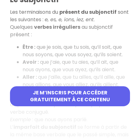
Les terminaisons du
présent du subjonctif
sont
les suivantes :
e, es, e, ions, iez, ent
.
Quelques
verbes irréguliers
au subjonctif
présent :
Être :
que je sois, que tu sois, qu’il soit, que
nous soyons, que vous soyez, qu’ils soient.
Avoir :
que j’aie, que tu aies, qu’il ait, que
nous ayons, que vous ayez, qu’ils aient.
Aller :
que j’aille, que tu ailles, qu’il aille, que
nous allions, que vous alliez, qu’ils aillent.
JE M’INSCRIS POUR ACCÉDER
Le
passé du subjonctif
se forme ainsi : auxiliaire
GRATUITEMENT À CE CONTENU
au présent du subjonctif + participe passé du
verbe conjugué.
Exemple
: que nous ayons parlé.
L’
imparfait du subjonctif
se forme à partir de
la même base verbale que le passé simple, mais