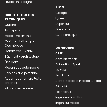
Etudier en Espagne
BLOG
Collège
BIBLIOTHEQUE DES
Lycée
TECHNIQUES
Supérieur
Cuisine
Orientation
Transports
Guide pratique
Mode - Vêtements
Coiffure - Esthétique -
Cosmétique
CONCOURS
Commerce - Vente
CRPE
Bâtiment - Architecture
Administration
Électricité
Animation-Sport
Mécanique automobile
Culture
Services à la personne
Juridique
Accompagnement Petite
Santé-Social et Médico-Social
enfance
Sécurité
Kit auto-entrepreneur
Technique
Ingénieur Post-Bac
Ingénieur Maroc