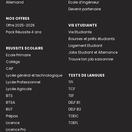
Allemand
Ecole d’ingénieur
Devenir partenaire
NOS OFFRES
Offre 2025-2026
VIE ETUDIANTE
Pack Réussite 4 ans
Vie Etudiante
Bourses et prêts étudiants
Logement Etudiant
REUSSITE SCOLAIRE
Jobs Etudiant et Alternance
Ecole Primaire
Trouve ton job saisonnier
Collège
CAP
Lycée général et technologique
TESTS DE LANGUES
Lycée Professionnel
TFI
Lycée Agricole
TCF
BTS
TEF
BTSA
DELF B1
BUT
DELF B2
Prépas
TOEIC
Licence
TOEFL
Licence Pro