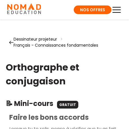
NOS OFFRES
Dessinateur projeteur
>
Français - Connaissances fondamentales
Orthographe et
conjugaison
📝 Mini-cours
GRATUIT
Faire les bons accords
Lorsque tu te relis, pense à vérifier que tu as fait