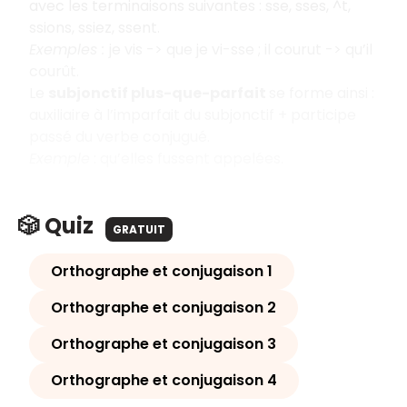
avec les terminaisons suivantes : sse, sses, ^t,
ssions, ssiez, ssent.
Exemples :
je vis -> que je vi-sse ; il courut -> qu’il
courût.
Le
subjonctif plus-que-parfait
se forme ainsi :
auxiliaire à l’imparfait du subjonctif + participe
passé du verbe conjugué.
Exemple
: qu’elles fussent appelées.
🎲 Quiz
GRATUIT
Orthographe et conjugaison 1
Orthographe et conjugaison 2
Orthographe et conjugaison 3
Orthographe et conjugaison 4