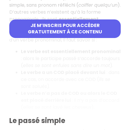
simple, sans pronom réfléchi (
coiffer quelqu’un
).
D’autres verbes n’existent qu’à la forme
pronominale : ils sont
essentiellement
JE M’INSCRIS POUR ACCÉDER
pronominaux
(
s’enfuir
).
GRATUITEMENT À CE CONTENU
Pour accorder correctement le participe passé
d’un verbe pronominal, il faut savoir si :
Le verbe est essentiellement pronominal
: alors le participe passé s’accorde toujours
(
elles se sont enfuies sans dire un mot
).
Le verbe a un COD placé devant lui
: dans
ce cas, on accorde avec ce COD (
ils se
sont salués
).
Le verbe n’a pas de COD ou alors le COD
est placé derrière lui
: il n’y a pas d’accord
(
elles se sont lavé les cheveux
).
Le passé simple