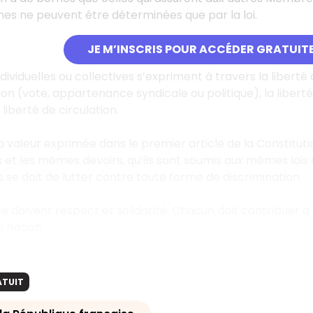
es ne peuvent être déterminées que par la loi.
JE M’INSCRIS POUR ACCÉDER GRATUIT
individuelles ou collectives s’expriment à travers la liber
ion (vote, appartenance syndicale ou politique), la liberté
 liberté de circulation.
la valeur exprimée dans le premier article de la Constitution
et les mêmes devoirs, qu’ils sont soumis aux mêmes lois que
s se doit de lutter contre toute forme de discrimination.
se doivent respect et solidarité. Chacun doit contribuer
a Nation.
ATUIT