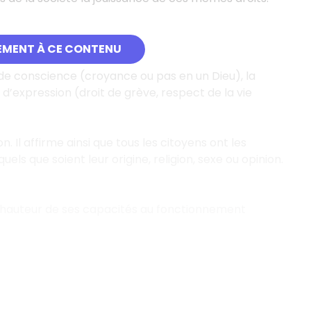
EMENT À CE CONTENU
té de conscience (croyance ou pas en un Dieu), la
 d’expression (droit de grève, respect de la vie
. Il affirme ainsi que tous les citoyens ont les
ls que soient leur origine, religion, sexe ou opinion.
 à hauteur de ses capacités au fonctionnement