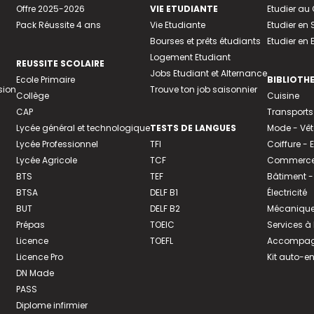
Offre 2025-2026
VIE ETUDIANTE
Etudier a
Pack Réussite 4 ans
Vie Etudiante
Etudier en 
Bourses et prêts étudiants
Etudier en
Logement Etudiant
REUSSITE SCOLAIRE
Jobs Etudiant et Alternance
Ecole Primaire
BIBLIOTH
sion
Trouve ton job saisonnier
Collège
Cuisine
CAP
Transports
Lycée général et technologique
TESTS DE LANGUES
Mode - Vê
Lycée Professionnel
TFI
Coiffure -
Lycée Agricole
TCF
Commerce 
BTS
TEF
Bâtiment -
BTSA
DELF B1
Électricité
BUT
DELF B2
Mécanique
Prépas
TOEIC
Services à
Licence
TOEFL
Accompagn
Licence Pro
Kit auto-e
DN Made
PASS
Diplome infirmier