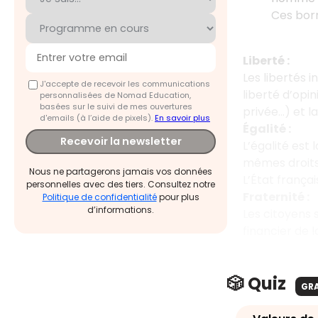
Ces born
Liberté :
Les libertés 
J'accepte de recevoir les communications
liberté d’opin
personnalisées de Nomad Education,
basées sur le suivi de mes ouvertures
privée…) et la
d'emails (à l’aide de pixels).
En savoir plus
Égalité :
Recevoir la newsletter
L’égalité est 
mêmes droits 
Nous ne partagerons jamais vos données
L’État françai
personnelles avec des tiers. Consultez notre
Fraternité :
Politique de confidentialité
pour plus
d’informations.
Les citoyens 
financier de l
🎲 Quiz
GR