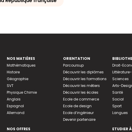
la République française
NOS MATIÈRES
ORIENTATION
BIBLIOTH
Mathématiques
Parcoursup
Droit-Eco
Histoire
Découvrir les diplômes
Littératur
Géographie
Découvrir les formations
Sciences
SVT
Découvrir les métiers
Arts-Desig
Physique Chimie
Découvrir les écoles
Santé
Anglais
Ecole de commerce
Social
Espagnol
Ecole de design
Sport
Allemand
Ecole d’ingénieur
Langues
Devenir partenaire
NOS OFFRES
ETUDIER À