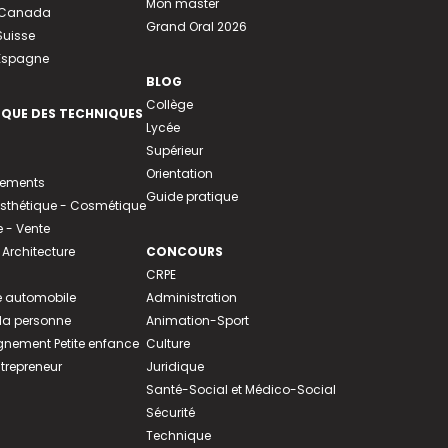
Mon master
u Canada
Grand Oral 2026
Suisse
 Espagne
BLOG
Collège
EQUE DES TECHNIQUES
Lycée
Supérieur
Orientation
tements
Guide pratique
 Esthétique - Cosmétique
- Vente
 Architecture
CONCOURS
CRPE
 automobile
Administration
 la personne
Animation-Sport
ement Petite enfance
Culture
ntrepreneur
Juridique
Santé-Social et Médico-Social
Sécurité
Technique