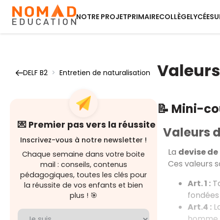
NOTRE PROJET
PRIMAIRE
COLLÈGE
LYCÉE
SU
Valeurs
DELF B2
>
Entretien de naturalisation
📝 Mini-c
💌 Premier pas vers la réussite
Valeurs d
Inscrivez-vous à notre newsletter !
La
devise de
Chaque semaine dans votre boite
Ces valeurs so
mail : conseils, contenus
pédagogiques, toutes les clés pour
Art. 1 :
To
la réussite de vos enfants et bien
fondées 
plus ! 🎯
Art.4 :
La
homme n’