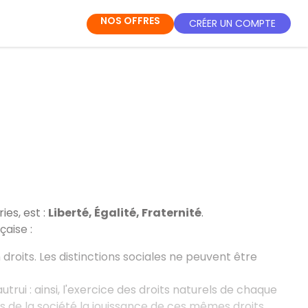
NOS OFFRES
CRÉER UN COMPTE
ies, est :
Liberté, Égalité, Fraternité
.
çaise :
roits. Les distinctions sociales ne peuvent être
utrui : ainsi, l'exercice des droits naturels de chaque
de la société la jouissance de ces mêmes droits.