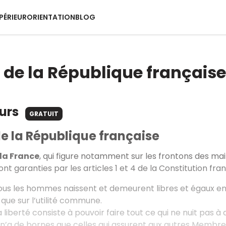
PÉRIEUR
ORIENTATION
BLOG
 de la République française
ours
GRATUIT
e la République française
 la France
, qui figure notamment sur les frontons des mair
nt garanties par les articles 1 et 4 de la Constitution fran
us les hommes naissent et demeurent libres et égaux en d
que sur l’utilité commune.
 liberté consiste à pouvoir faire tout ce qui ne nuit pas à a
a de bornes que celles qui assurent aux autres Membres 