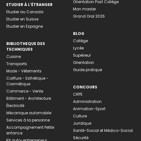
Orientation Post Collège
ETUDIER À L’ÉTRANGER
Mon master
Etudier au Canada
Grand Oral 2026
Etudier en Suisse
Etudier en Espagne
BLOG
Collège
BIBLIOTHEQUE DES
Lycée
TECHNIQUES
Supérieur
Cuisine
Orientation
Transports
Guide pratique
Mode - Vêtements
Coiffure - Esthétique -
Cosmétique
CONCOURS
Commerce - Vente
CRPE
Bâtiment - Architecture
Administration
Électricité
Animation-Sport
Mécanique automobile
Culture
Services à la personne
Juridique
Accompagnement Petite
Santé-Social et Médico-Social
enfance
Sécurité
Kit auto-entrepreneur