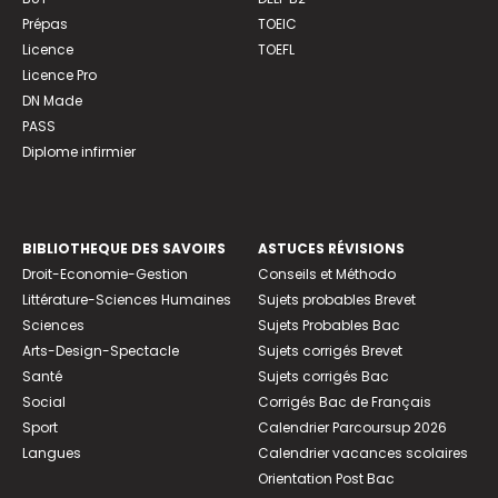
Prépas
TOEIC
Licence
TOEFL
Licence Pro
DN Made
PASS
Diplome infirmier
BIBLIOTHEQUE DES SAVOIRS
ASTUCES RÉVISIONS
Droit-Economie-Gestion
Conseils et Méthodo
Littérature-Sciences Humaines
Sujets probables Brevet
Sciences
Sujets Probables Bac
Arts-Design-Spectacle
Sujets corrigés Brevet
Santé
Sujets corrigés Bac
Social
Corrigés Bac de Français
Sport
Calendrier Parcoursup 2026
Langues
Calendrier vacances scolaires
Orientation Post Bac