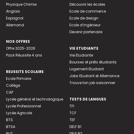
Physique Chimie
Découvrir les écoles
Anglais
Ecole de commerce
Espagnol
Ecole de design
Allemand
Ecole d’ingénieur
Devenir partenaire
NOS OFFRES
Offre 2025-2026
VIE ETUDIANTE
Pack Réussite 4 ans
Vie Etudiante
Bourses et prêts étudiants
Logement Etudiant
REUSSITE SCOLAIRE
Jobs Etudiant et Alternance
Ecole Primaire
Trouve ton job saisonnier
Collège
CAP
Lycée général et technologique
TESTS DE LANGUES
Lycée Professionnel
TFI
Lycée Agricole
TCF
BTS
TEF
BTSA
DELF B1
BUT
DELF B2