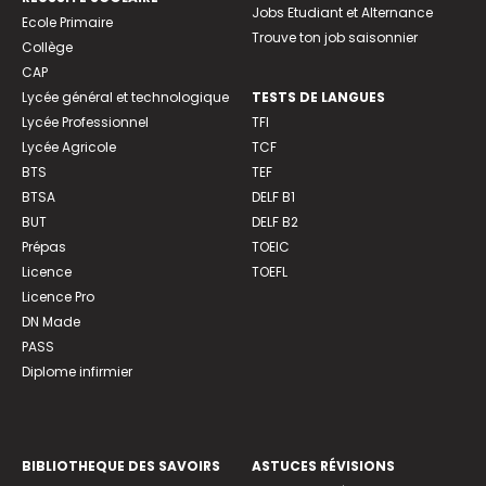
Jobs Etudiant et Alternance
Ecole Primaire
Trouve ton job saisonnier
Collège
CAP
Lycée général et technologique
TESTS DE LANGUES
Lycée Professionnel
TFI
Lycée Agricole
TCF
BTS
TEF
BTSA
DELF B1
BUT
DELF B2
Prépas
TOEIC
Licence
TOEFL
Licence Pro
DN Made
PASS
Diplome infirmier
BIBLIOTHEQUE DES SAVOIRS
ASTUCES RÉVISIONS