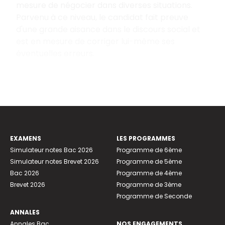
mesure de négocier dans diverses situations.
Parvenu à ce niveau, le candidat fait preuve
d'une grande aisance dans le discours social et
est en mesure de corriger lui-même ses
éventuelles erreurs.
EXAMENS
LES PROGRAMMES
Simulateur notes Bac 2026
Programme de 6ème
Simulateur notes Brevet 2026
Programme de 5ème
Bac 2026
Programme de 4ème
Brevet 2026
Programme de 3ème
Programme de Seconde
ANNALES
Annales Bac
NOS ENGAGEMENTS