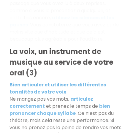
passage que vous avez lu à deux reprises,
comme si vous le présentiez à quelqu’un, et
cette fois encore,
utilisez les silences et les
pauses
. Vous constaterez que vous avez parlé
moins vite que d’habitude et que cela est
beaucoup plus agréable pour l’auditoire.
La voix, un instrument de
musique au service de votre
oral (3)
Bien articuler et utiliser les différentes
tonalités de votre voix
Ne mangez pas vos mots,
articulez
correctement
et prenez le temps de
bien
prononcer chaque syllabe
. Ce n’est pas du
théâtre, mais cela reste une performance. Si
vous ne prenez pas la peine de rendre vos mots