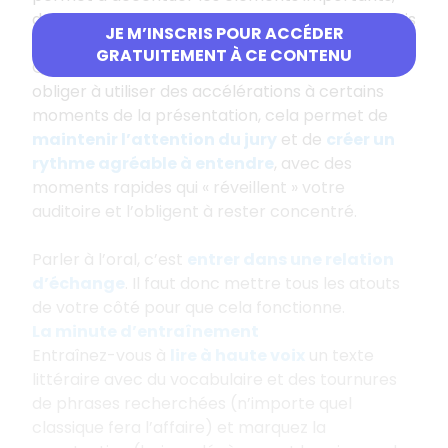
de mettre en avant ce qui doit être bien compris
JE M’INSCRIS POUR ACCÉDER
et de ralentir le débit quand on va trop vite.
GRATUITEMENT À CE CONTENU
Quand vous allez trop lentement, il faut vous
obliger à utiliser des accélérations à certains
moments de la présentation, cela permet de
maintenir l’attention du jury
et de
créer un
rythme agréable à entendre
, avec des
moments rapides qui « réveillent » votre
auditoire et l’obligent à rester concentré.
Parler à l’oral, c’est
entrer dans une relation
d’échange
. Il faut donc mettre tous les atouts
de votre côté pour que cela fonctionne.
La minute d’entraînement
Entraînez-vous à
lire à haute voix
un texte
littéraire avec du vocabulaire et des tournures
de phrases recherchées (n’importe quel
classique fera l’affaire) et marquez la