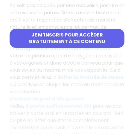
ne soit pas bloquée par une mauvaise posture et
entrave votre parole. Si vous avez le buste bien
droit, votre respiration s’effectue de manière
naturelle et en conscience, et permet de
décoller vos cordes vocales
. Cela permet de
JE M’INSCRIS POUR ACCÉDER
bien faire résonner les sons
quand vous parlez
GRATUITEMENT À CE CONTENU
et d’
augmenter votre amplitude vocale
.
Votre respiration apporte l’oxygène nécessaire
à vos organes et donc à votre cerveau pour que
vous soyez au maximum de vos capacités. Cela
vous permet aussi d’
éviter la montée de stress
qui paralyse et bloque les mots au moment de la
verbalisation.
L’astuce du prof d’éloquence
Veillez à
partir suffisamment tôt
pour ne pas
arriver à votre oral en retard et en courant. Rien
de pire en effet que d’être complètement
essoufflé(e) après avoir traversé le lieu de votre