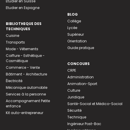
Etudier en Suisse
Etudier en Espagne
BLOG
Collège
BIBLIOTHEQUE DES
Lycée
TECHNIQUES
Supérieur
Cuisine
Orientation
Transports
Guide pratique
Mode - Vêtements
Coiffure - Esthétique -
Cosmétique
CONCOURS
Commerce - Vente
CRPE
Bâtiment - Architecture
Administration
Électricité
Animation-Sport
Mécanique automobile
Culture
Services à la personne
Juridique
Accompagnement Petite
Santé-Social et Médico-Social
enfance
Sécurité
Kit auto-entrepreneur
Technique
Ingénieur Post-Bac