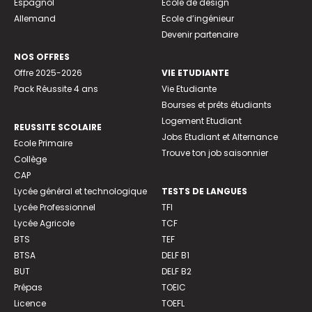
Espagnol
Ecole de design
Allemand
Ecole d’ingénieur
Devenir partenaire
NOS OFFRES
Offre 2025-2026
VIE ETUDIANTE
Pack Réussite 4 ans
Vie Etudiante
Bourses et prêts étudiants
Logement Etudiant
REUSSITE SCOLAIRE
Jobs Etudiant et Alternance
Ecole Primaire
Trouve ton job saisonnier
Collège
CAP
Lycée général et technologique
TESTS DE LANGUES
Lycée Professionnel
TFI
Lycée Agricole
TCF
BTS
TEF
BTSA
DELF B1
BUT
DELF B2
Prépas
TOEIC
Licence
TOEFL