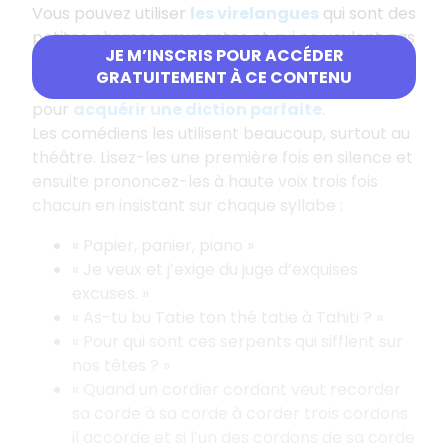
Vous pouvez utiliser
l
es virelangues
qui sont des
petites phrases amusantes et qui ne veulent pas
JE M’INSCRIS POUR ACCÉDER
dire grand-chose. Elles font travailler
GRATUITEMENT À CE CONTENU
l’articulation et les muscles de la bouche
pour
acquérir une diction parfaite
.
Les comédiens les utilisent beaucoup, surtout au
théâtre. Lisez-les une première fois en silence et
ensuite prononcez-les à haute voix trois fois
chacun en insistant sur chaque syllabe :
« Papier, panier, piano »
« Je veux et j’exige du juge d’exquises
excuses. »
« As-tu bu Tatie ton thé tatie à Tahiti ? »
« Pour qui sont ces serpents qui sifflent sur
nos têtes ? »
« Quand un cordier cordant veut recorder
sa corde à sa corde à corder trois cordons
il accorde et si l’un des cordons de sa corde