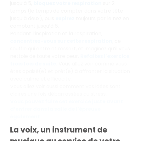
jusqu’à 5,
bloquez votre respiration
sur 2
temps (le temps de compter dans votre tête
jusqu’à deux), puis
expirez
toujours par le nez en
comptant jusqu’à 6.
Pendant l’inspiration et la respiration,
concentrez-vous sur cette respiration
, ce
souffle qui entre et ressort, et imaginez qu’il vous
nettoie de toute votre peur.
Refaites l’exercice
trois fois de suite.
Vous allez voir comme vous
êtes apaisé(e) et prêt(e) à affronter la situation
avec calme et efficacité.
Vous allez voir aussi comment vos idées sont
claires une fois débarrassées du stress.
Vous pouvez faire cet exercice juste avant
d’entrer dans la salle de l’épreuve
également.
La voix, un instrument de