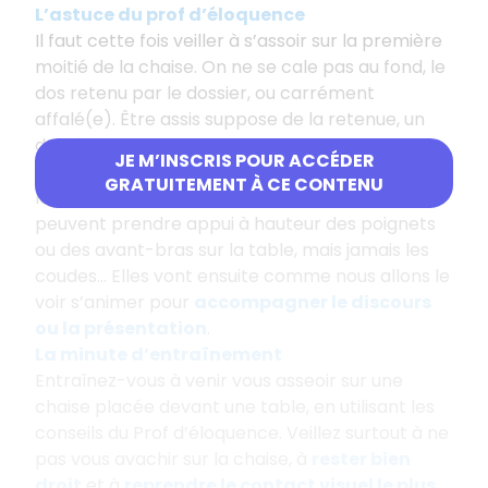
L’astuce du prof d’éloquence
Il faut cette fois veiller à s’assoir sur la première
moitié de la chaise. On ne se cale pas au fond, le
dos retenu par le dossier, ou carrément
affalé(e). Être assis suppose de la retenue, un
dos là encore vertical, et une tête qui se tient
JE M’INSCRIS POUR ACCÉDER
également bien droite. Le buste peut être
GRATUITEMENT À CE CONTENU
légèrement penché vers l’avant. Les mains
peuvent prendre appui à hauteur des poignets
ou des avant-bras sur la table, mais jamais les
coudes... Elles vont ensuite comme nous allons le
voir s’animer pour
accompagner le discours
ou la présentation
.
La minute d’entraînement
Entraînez-vous à venir vous asseoir sur une
chaise placée devant une table, en utilisant les
conseils du Prof d’éloquence. Veillez surtout à ne
pas vous avachir sur la chaise, à
rester bien
droit
et à
reprendre le contact visuel le plus