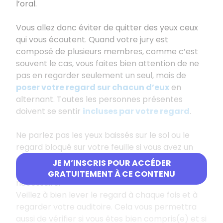
l’oral.
Vous allez donc éviter de quitter des yeux ceux
qui vous écoutent. Quand votre jury est
composé de plusieurs membres, comme c’est
souvent le cas, vous faites bien attention de ne
pas en regarder seulement un seul, mais de
poser votre regard sur chacun d’eux
en
alternant. Toutes les personnes présentes
doivent se sentir
incluses par votre regard
.
Ne parlez pas les yeux baissés sur le sol ou le
regard bloqué sur votre feuille si vous avez un
document en support. Vous ne devez regarder
JE M’INSCRIS POUR ACCÉDER
vos notes que lorsque c’est absolument
GRATUITEMENT À CE CONTENU
nécessaire.
Veillez à bien lever le regard à chaque fois et à
regarder votre auditoire. Cela vous permettra
aussi de vérifier si vous êtes bien compris(e) et si