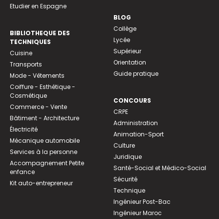
Etudier en Espagne
BLOG
Collège
BIBLIOTHEQUE DES
Lycée
TECHNIQUES
Supérieur
Cuisine
Orientation
Transports
Guide pratique
Mode - Vêtements
Coiffure - Esthétique -
Cosmétique
CONCOURS
Commerce - Vente
CRPE
Bâtiment - Architecture
Administration
Électricité
Animation-Sport
Mécanique automobile
Culture
Services à la personne
Juridique
Accompagnement Petite
Santé-Social et Médico-Social
enfance
Sécurité
Kit auto-entrepreneur
Technique
Ingénieur Post-Bac
Ingénieur Maroc