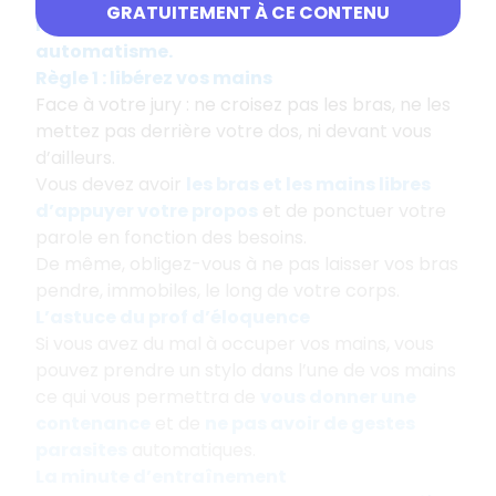
GRATUITEMENT À CE CONTENU
la parole en public doit devenir un
automatisme.
Règle 1 : libérez vos mains
Face à votre jury : ne croisez pas les bras, ne les
mettez pas derrière votre dos, ni devant vous
d’ailleurs.
Vous devez avoir
les bras et les mains libres
d’appuyer votre propos
et de ponctuer votre
parole en fonction des besoins.
De même, obligez-vous à ne pas laisser vos bras
pendre, immobiles, le long de votre corps.
L’astuce du prof d’éloquence
Si vous avez du mal à occuper vos mains, vous
pouvez prendre un stylo dans l’une de vos mains
ce qui vous permettra de
vous donner une
contenance
et de
ne pas avoir de gestes
parasites
automatiques.
La minute d’entraînement