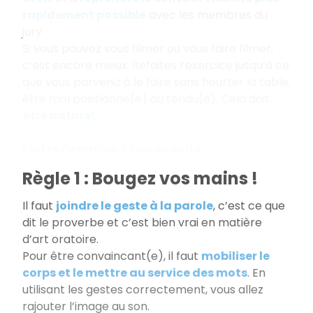
rapidement possible
avec les membres du
jury.
Si vous pouvez vous filmer ou vous faire filmer,
c’est encore mieux. Refaites l’exercice jusqu‘à ce
que vous parveniz à le faire sans heurter la table,
être mal positionné(e) ou tendu(e). Cela doit
être naturel
.
Faites l’exercice 5 fois de suite.
Règle 1 : Bougez vos mains !
Il faut
joindre le geste à la parole
, c’est ce que
dit le proverbe et c’est bien vrai en matière
d’art oratoire.
Pour être convaincant(e), il faut
mobiliser le
corps et le mettre au service des mots
. En
utilisant les gestes correctement, vous allez
rajouter l’image au son.