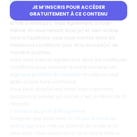
prendre le contrôle
.
JE M’INSCRIS POUR ACCÉDER
La posture que vous adoptez est donc très
GRATUITEMENT À CE CONTENU
importante car elle renvoie
un signal positif
à
la fois à votre jury, mais également à vous-
même. En vous tenant droit(e) et bien stable
face à l’auditoire, vous vous mettez dans les
meilleures conditions pour être écouté(e) de
manière positive.
Vous vous mettez également dans les meilleures
conditions pour envoyer à votre cerveau
les
signaux positifs de réussite
et cela va vous
aider à vous faire confiance.
Vous tenir droit(e) est donc très important
quand vous passez un oral et c’est le début de la
réussite.
L’astuce du prof d’éloquence
Imaginez que vous avez
un fil sur le haut du
crâne
qui vous relie au plafond de la pièce où
vous êtes. Vous devez donc tenir votre tête et