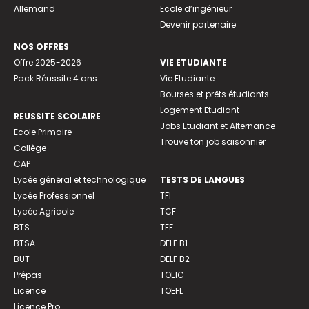
Allemand
Ecole d’ingénieur
Devenir partenaire
NOS OFFRES
Offre 2025-2026
VIE ETUDIANTE
Pack Réussite 4 ans
Vie Etudiante
Bourses et prêts étudiants
Logement Etudiant
REUSSITE SCOLAIRE
Jobs Etudiant et Alternance
Ecole Primaire
Trouve ton job saisonnier
Collège
CAP
Lycée général et technologique
TESTS DE LANGUES
Lycée Professionnel
TFI
Lycée Agricole
TCF
BTS
TEF
BTSA
DELF B1
BUT
DELF B2
Prépas
TOEIC
Licence
TOEFL
Licence Pro