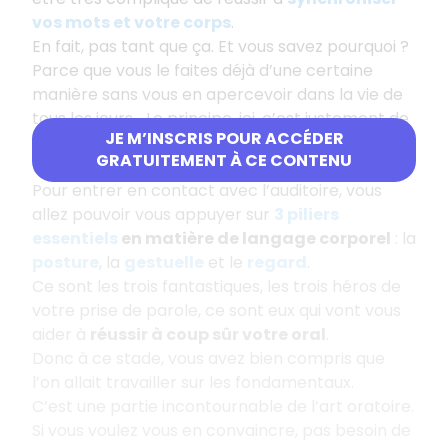
vos mots et votre corps
.
En fait, pas tant que ça. Et vous savez pourquoi ?
Parce que vous le faites déjà d’une certaine
manière sans vous en apercevoir dans la vie de
tous les jours... Le principe, ici, c’est justement de
JE M’INSCRIS POUR ACCÉDER
rester authentique
tout en rentrant dans le
GRATUITEMENT À CE CONTENU
rôle de l’orateur/trice.
Pour entrer en contact avec l’auditoire, vous
allez pouvoir vous appuyer sur
3 piliers
essentiels
en matière de langage corporel
: la
posture
, la
gestuelle
et le
regard
.
Ce sont les trois fantastiques, les trois héros de
votre prise de parole, ce sont eux qui vont vous
aider à
réussir à coup sûr votre oral
.
Donc à ce stade, vous avez bien compris que
l’on allait travailler sur les fondamentaux.
C’est une partie incontournable de l’art oratoire.
Si vous voulez vous en convaincre, pas besoin de