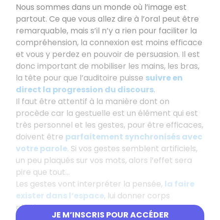
Nous sommes dans un monde où l’image est
partout. Ce que vous allez dire à l’oral peut être
remarquable, mais s’il n’y a rien pour faciliter la
compréhension, la connexion est moins efficace
et vous y perdez en pouvoir de persuasion. Il est
donc important de mobiliser les mains, les bras,
la tête pour que l’auditoire puisse
suivre en
direct la progression du discours
.
Il faut être attentif à la manière dont on
procède car la gestuelle est un élément qui est
très personnel et les gestes, pour être efficaces,
doivent être
parfaitement synchronisés avec
votre parole
. Si vos gestes semblent artificiels,
un peu plaqués sur vos mots, alors l’effet sera
pire que tout...
Les gestes vont interpréter la pensée,
la faire
exister dans l‘espace
, lui donner corps
physiquement.
JE M’INSCRIS POUR ACCÉDER
Faire des gestes adaptés quand vous prenez