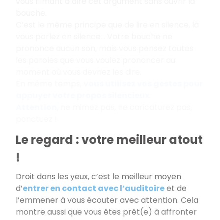
vous filmant à dire cet argument sans ouvrir la
bouche.
C’est le même principe que de lire en silence, là
vous parlez en silence... Votre bouche ne
prononce aucun son, mais vous pensez toutes
les paroles que vous voulez prononcer au
moment où vous devriez les dire.
En même temps,
vous
utilisez vos gestes pour
appuyer votre propos silencieux
.
Attention
, ne mimez pas, ne caricaturez pas,
ponctuez !
Le regard : votre meilleur atout
!
Droit dans les yeux, c’est le meilleur moyen
d’
entrer en contact avec l’auditoire
et de
l’emmener à vous écouter avec attention. Cela
montre aussi que vous êtes prêt(e) à affronter