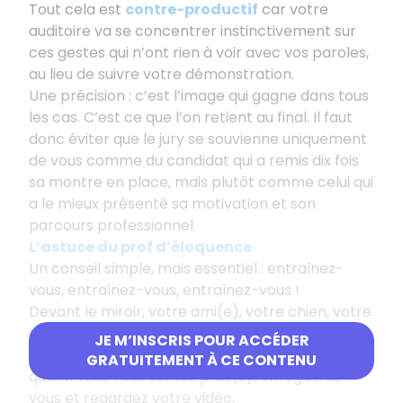
Tout cela est
contre-productif
car votre
auditoire va se concentrer instinctivement sur
ces gestes qui n’ont rien à voir avec vos paroles,
au lieu de suivre votre démonstration.
Une précision : c’est l’image qui gagne dans tous
les cas. C’est ce que l’on retient au final. Il faut
donc éviter que le jury se souvienne uniquement
de vous comme du candidat qui a remis dix fois
sa montre en place, mais plutôt comme celui qui
a le mieux présenté sa motivation et son
parcours professionnel.
L’astuce du prof d’éloquence
Un conseil simple, mais essentiel : entraînez-
vous, entraînez-vous, entraînez-vous !
Devant le miroir, votre ami(e), votre chien, votre
poisson rouge ou votre ordinateur... Quand plus
JE M’INSCRIS POUR ACCÉDER
personne ne veut vous écouter, ou surtout
GRATUITEMENT À CE CONTENU
quand vous vous sentez prêt(e), enregistrez-
vous et regardez votre vidéo.