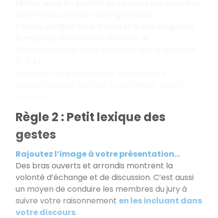
Filmez-vous en parlant et
observez la manière
dont vous utilisez votre gestuelle
.
Ensuite, obligez-vous à insérer quelques gestes :
la main qui se tend vers le public, le
dénombrement avec les doigts des arguments
(1, 2, 3)...
Appuyez-vous ensuite sur les éléments
présentés dans la règle 2, puis filmez-vous à
nouveau.
Règle 2 : Petit lexique des
gestes
Rajoutez l’image à votre présentation...
Des bras ouverts et arrondis montrent la
volonté d’échange et de discussion. C’est aussi
un moyen de conduire les membres du jury à
suivre votre raisonnement
en les incluant dans
votre discours
.