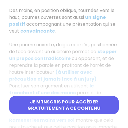
Des mains, en position oblique, tournées vers le
haut, paumes ouvertes sont aussi
un signe
positif
accompagnant une présentation qui se
veut
convaincante
.
Une paume ouverte, doigts écartés, positionnée
de face devant un auditoire permet de
stopper
un propos contradictoire
ou opposant, et de
reprendre la parole en profitant de l’arrêt de
l’autre interlocuteur
(à utiliser avec
précaution et jamais face à un jury)
.
Ponctuer son argument en utilisant
le
tranchant d’une des mains
permet de
montrer sa volonté de défendre sa position
JE M’INSCRIS POUR ACCÉDER
avec vigueur.
GRATUITEMENT À CE CONTENU
Ramener les mains vers soi
montre que cela
nous touche et que cette position nous impacte