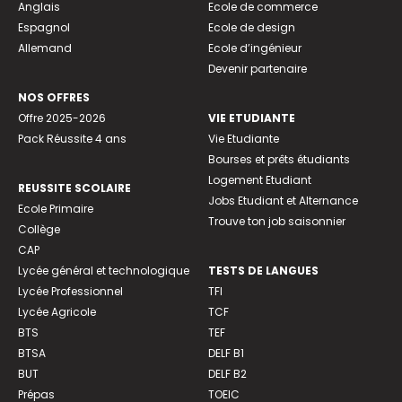
Anglais
Ecole de commerce
Espagnol
Ecole de design
Allemand
Ecole d’ingénieur
Devenir partenaire
NOS OFFRES
Offre 2025-2026
VIE ETUDIANTE
Pack Réussite 4 ans
Vie Etudiante
Bourses et prêts étudiants
Logement Etudiant
REUSSITE SCOLAIRE
Jobs Etudiant et Alternance
Ecole Primaire
Trouve ton job saisonnier
Collège
CAP
Lycée général et technologique
TESTS DE LANGUES
Lycée Professionnel
TFI
Lycée Agricole
TCF
BTS
TEF
BTSA
DELF B1
BUT
DELF B2
Prépas
TOEIC