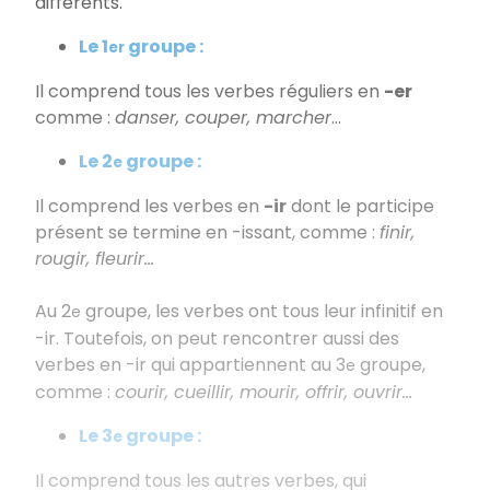
différents.
Le 1
groupe :
er
Il comprend tous les verbes réguliers en
-er
comme :
danser, couper, marcher
...
Le 2
groupe :
e
Il comprend les verbes en
-ir
dont le participe
présent se termine en -issant, comme :
finir,
rougir, fleurir...
Au 2
groupe, les verbes ont tous leur infinitif en
e
-ir. Toutefois, on peut rencontrer aussi des
verbes en -ir qui appartiennent au 3
groupe,
e
comme :
courir, cueillir, mourir, offrir, ouvrir...
Le 3
groupe :
e
Il comprend tous les autres verbes, qui