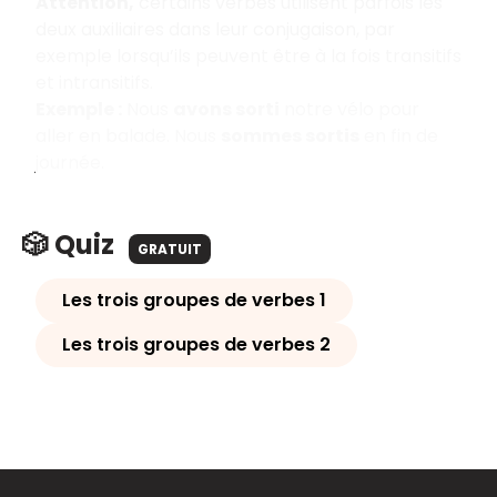
Attention,
certains verbes utilisent parfois les
deux auxiliaires dans leur conjugaison, par
exemple lorsqu’ils peuvent être à la fois transitifs
et intransitifs.
Exemple :
Nous
avons sorti
notre vélo pour
aller en balade. Nous
sommes sortis
en fin de
journée.
🎲 Quiz
GRATUIT
Les trois groupes de verbes 1
Les trois groupes de verbes 2