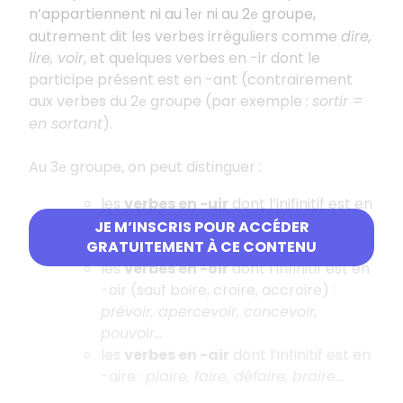
n’appartiennent ni au 1
ni au 2
groupe,
er
e
autrement dit les verbes irréguliers comme
dire,
lire, voir
, et quelques verbes en -ir dont le
participe présent est en -ant (contrairement
aux verbes du 2
groupe (par exemple :
sortir =
e
en sortant
).
Au 3
groupe, on peut distinguer :
e
les
verbes en -uir
dont l’inifinitif est en
-uire (sauf fuir, s’enfuir) :
cuire,
JE M’INSCRIS POUR ACCÉDER
construire, détruire, reproduire...
GRATUITEMENT À CE CONTENU
les
verbes en -oir
dont l’infinitif est en
-oir (sauf boire, croire, accroire) :
prévoir, apercevoir, concevoir,
pouvoir...
les
verbes en -air
dont l’infinitif est en
-aire :
plaire, faire, défaire, braire...