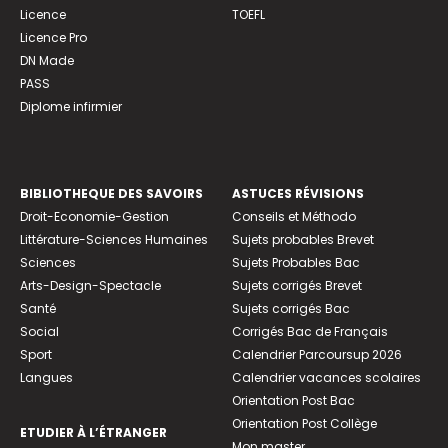
Licence
TOEFL
Licence Pro
DN Made
PASS
Diplome infirmier
BIBLIOTHEQUE DES SAVOIRS
ASTUCES RÉVISIONS
Droit-Economie-Gestion
Conseils et Méthodo
Littérature-Sciences Humaines
Sujets probables Brevet
Sciences
Sujets Probables Bac
Arts-Design-Spectacle
Sujets corrigés Brevet
Santé
Sujets corrigés Bac
Social
Corrigés Bac de Français
Sport
Calendrier Parcoursup 2026
Langues
Calendrier vacances scolaires
Orientation Post Bac
Orientation Post Collège
ETUDIER À L’ÉTRANGER
Mon master