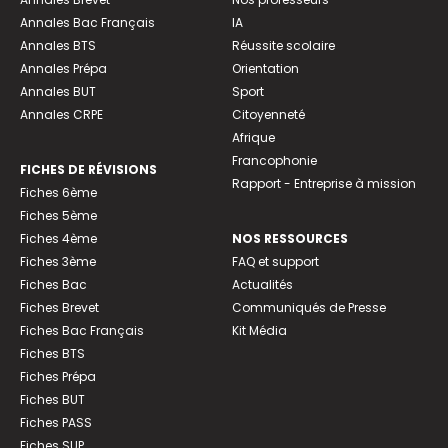
Annales Bac Français
IA
Annales BTS
Réussite scolaire
Annales Prépa
Orientation
Annales BUT
Sport
Annales CRPE
Citoyenneté
Afrique
Francophonie
FICHES DE RÉVISIONS
Rapport - Entreprise à mission
Fiches 6ème
Fiches 5ème
Fiches 4ème
NOS RESSOURCES
Fiches 3ème
FAQ et support
Fiches Bac
Actualités
Fiches Brevet
Communiqués de Presse
Fiches Bac Français
Kit Média
Fiches BTS
Fiches Prépa
Fiches BUT
Fiches PASS
Fiches SUP