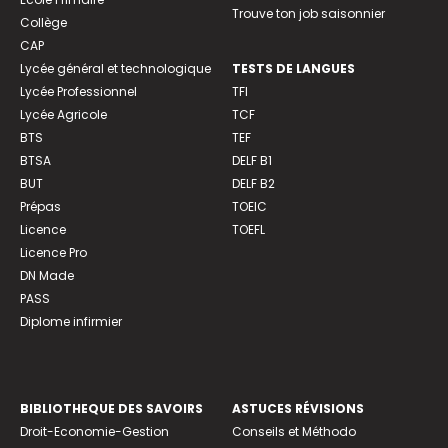
Trouve ton job saisonnier
Collège
CAP
Lycée général et technologique
TESTS DE LANGUES
Lycée Professionnel
TFI
Lycée Agricole
TCF
BTS
TEF
BTSA
DELF B1
BUT
DELF B2
Prépas
TOEIC
Licence
TOEFL
Licence Pro
DN Made
PASS
Diplome infirmier
BIBLIOTHEQUE DES SAVOIRS
ASTUCES RÉVISIONS
Droit-Economie-Gestion
Conseils et Méthodo