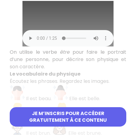
On utilise le verbe
être
pour faire le portrait
d’une personne, pour décrire son physique et
son caractère.
Le vocabulaire du physique
Écoutez les phrases. Regardez les images.
Il est beau.
Elle est belle.
JE M’INSCRIS POUR ACCÉDER
Il est blond.
Elle est blonde.
GRATUITEMENT À CE CONTENU
Il est brun.
Elle est brune.