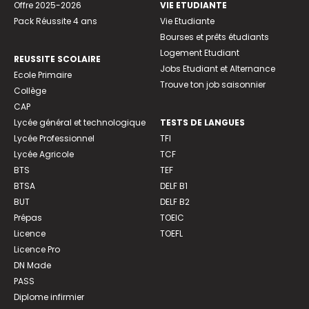
Offre 2025-2026
VIE ETUDIANTE
Pack Réussite 4 ans
Vie Etudiante
Bourses et prêts étudiants
Logement Etudiant
REUSSITE SCOLAIRE
Jobs Etudiant et Alternance
Ecole Primaire
Trouve ton job saisonnier
Collège
CAP
Lycée général et technologique
TESTS DE LANGUES
Lycée Professionnel
TFI
Lycée Agricole
TCF
BTS
TEF
BTSA
DELF B1
BUT
DELF B2
Prépas
TOEIC
Licence
TOEFL
Licence Pro
DN Made
PASS
Diplome infirmier