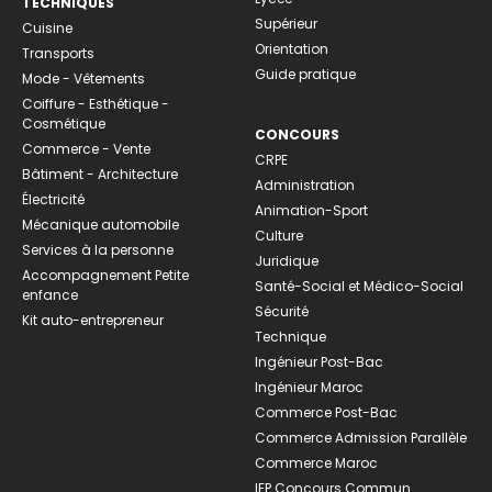
TECHNIQUES
Supérieur
Cuisine
Orientation
Transports
Guide pratique
Mode - Vêtements
Coiffure - Esthétique -
Cosmétique
CONCOURS
Commerce - Vente
CRPE
Bâtiment - Architecture
Administration
Électricité
Animation-Sport
Mécanique automobile
Culture
Services à la personne
Juridique
Accompagnement Petite
Santé-Social et Médico-Social
enfance
Sécurité
Kit auto-entrepreneur
Technique
Ingénieur Post-Bac
Ingénieur Maroc
Commerce Post-Bac
Commerce Admission Parallèle
Commerce Maroc
IEP Concours Commun