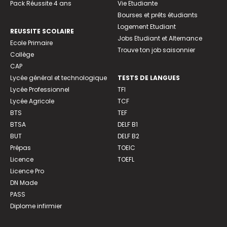
Pack Réussite 4 ans
Vie Etudiante
Bourses et prêts étudiants
Logement Etudiant
REUSSITE SCOLAIRE
Jobs Etudiant et Alternance
Ecole Primaire
Trouve ton job saisonnier
Collège
CAP
Lycée général et technologique
TESTS DE LANGUES
Lycée Professionnel
TFI
Lycée Agricole
TCF
BTS
TEF
BTSA
DELF B1
BUT
DELF B2
Prépas
TOEIC
Licence
TOEFL
Licence Pro
DN Made
PASS
Diplome infirmier